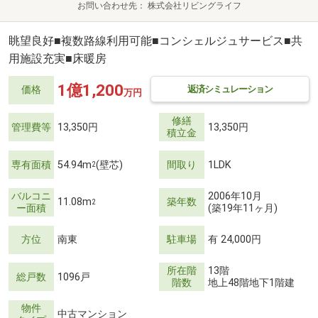
お問い合わせ先
株式会社リビングライフ
眺望良好■複数路線利用可能■コンシェルジュサービス■共
用施設充実■床暖房
1億1,200
返済シミュレーション
価格
万円
修繕
管理費等
13,350円
13,350円
積立金
専有面積
54.94m
(壁芯)
間取り
1LDK
2
バルコニ
2006年10月
11.08m
築年数
2
ー面積
(築19年11ヶ月)
方位
南東
駐車場
有 24,000円
所在階
13階
総戸数
1096戸
階数
地上48階地下1階建
物件
中古マンション