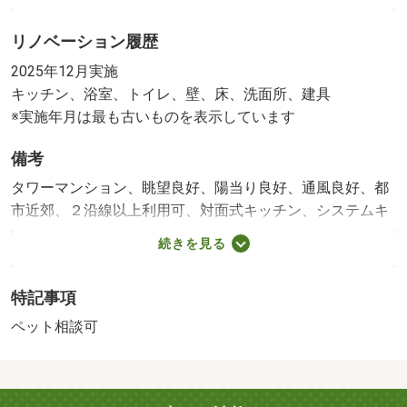
2025年12月実施
リノベーション履歴
壁・天井（クロス・塗装等）／床（フローリング等）／建
具（室内ドア等）
2025年12月実施
※実施年月は、施工箇所の中で最も古いものを表示してい
キッチン、浴室、トイレ、壁、床、洗面所、建具
ます
※実施年月は最も古いものを表示しています
備考
タワーマンション、眺望良好、陽当り良好、通風良好、都
市近郊、２沿線以上利用可、対面式キッチン、システムキ
ッチン、全居室収納スペース、ウォークインクローゼッ
続きを見る
ト、ワイドバルコニー、オートロック、２４時間有人管
理、床暖房、エアコン、全居室６帖以上、ＬＤＫ１５帖以
特記事項
上、宅配ボックス、エレベーター、各フロアゴミ捨て場所
あり、キッズルーム、フロントサービス、共用パーティル
ペット相談可
ーム、共用ゲストルーム、ペット可（細則有）、リノベー
ション、内装リフォーム、リフォーム済み、即引渡可、即
入居可 【設備・特記事項備考】フロントサービス・全居