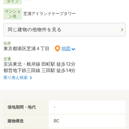
タイプ
マンショ
芝浦アイランドケープタワー
ン名
同じ建物の他物件を見る
住所
東京都港区芝浦４丁目
地図
交通
京浜東北・根岸線 田町駅 徒歩12分
都営地下鉄三田線 三田駅 徒歩14分
乗り換え検索
借地期間・地代
-
建物構造
RC