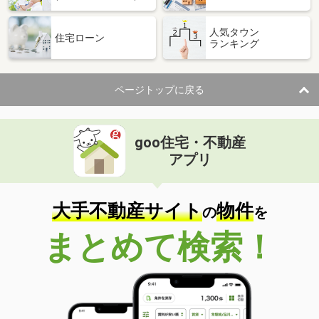
人気タウン
住宅ローン
ランキング
ページトップに戻る
goo住宅・不動産
アプリ
大手不動産サイト
物件
の
を
まとめて検索！