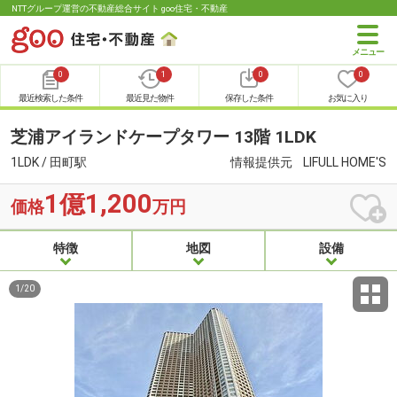
NTTグループ運営の不動産総合サイト goo住宅・不動産
0
1
0
0
最近検索した条件
最近見た物件
保存した条件
お気に入り
芝浦アイランドケープタワー 13階 1LDK
1LDK / 田町駅
情報提供元
LIFULL HOME'S
1億1,200
価格
万円
特徴
地図
設備
1
/
20