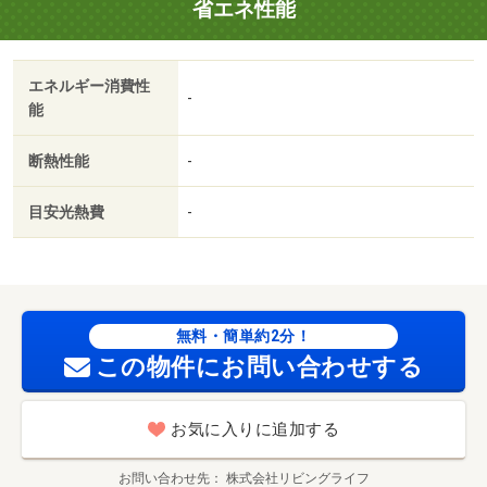
省エネ性能
室収納
国土法届出：不要
販売戸数：1戸
エネルギー消費性
法令等制限：管理協力金（非居住者 １０００円／月 リ
-
能
ノベーション 済 ２０２５／１２ キッチン、浴室、
トイレ、壁、床、洗面所、建具
断熱性能
-
管理協力金（非居住者：1,000円
目安光熱費
-
無料・簡単約2分！
この物件にお問い合わせする
お気に入りに追加する
お問い合わせ先
株式会社リビングライフ