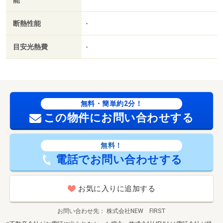
能
建具新規交換◆電気設備新規交換◆玄関フロアタイル交換
◆レースカーテン新規設置◆リビングエアコン新規設置◆
断熱性能
-
ユニットバス設備新規交換◆浴室換気乾燥暖房機新規交換
◆洗濯パン新規交換◆分電盤新規交換◆給湯器新規交換◆
目安光熱費
-
ハウスクリーニングなど 【設備・特記事項備考】ペット
不可・全居室収納
無料・簡単約2分！
この物件にお問い合わせする
無料！
電話でお問い合わせする
お気に入りに追加する
お問い合わせ先
株式会社NEW FIRST