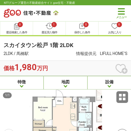
NTTグループ運営の不動産総合サイト goo住宅・不動産
0
1
0
0
最近検索した条件
最近見た物件
保存した条件
お気に入り
スカイタウン松戸 1階 2LDK
2LDK / 馬橋駅
情報提供元
LIFULL HOME'S
1,980
価格
万円
特徴
地図
設備
1
/
1