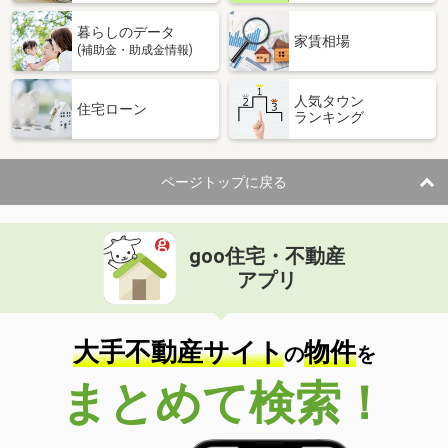
暮らしのデータ
家賃相場
(補助金・助成金情報)
人気タウン
住宅ローン
ランキング
ページトップに戻る
goo住宅・不動産
アプリ
大手不動産サイト
物件
の
を
まとめて検索！