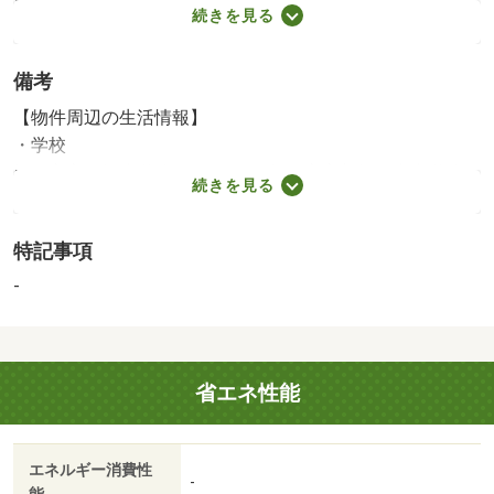
キッチン／浴室／トイレ／洗面所／給湯器
続きを見る
■内装
2026年07月実施
備考
内装全面（床・壁・天井・建具）
※実施年月は、施工箇所の中で最も古いものを表示してい
【物件周辺の生活情報】
ます
・学校
松戸市立馬橋小学校（640m）、松戸市立新松戸南中学校
続きを見る
（1,500m）
・買い物
特記事項
スーパー（450m）、コンビニ（190m）、ドラッグストア
（140m）
-
・その他施設
公園（1,280m）、銀行（330m）
◎徒歩圏内に学校・スーパー・飲食店・公園あり！◎リノ
省エネ性能
ベーション物件◎日当たり良好な南向き住戸！リノベーシ
ョン内容（２０２６年７月完了）◆全室クロス新規張替◆
全室フローリング新規張替◆トイレ設備新規交換◆間取り
エネルギー消費性
変更◆システムキッチン新規交換◆洗面化粧台新規交換◆
-