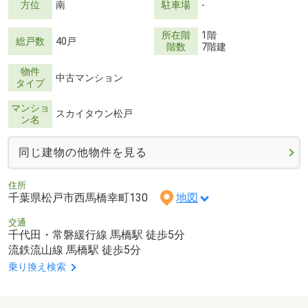
方位
南
駐車場
-
所在階
1階
総戸数
40戸
階数
7階建
物件
中古マンション
タイプ
マンショ
スカイタウン松戸
ン名
同じ建物の他物件を見る
住所
千葉県松戸市西馬橋幸町130
地図
交通
千代田・常磐緩行線 馬橋駅 徒歩5分
流鉄流山線 馬橋駅 徒歩5分
乗り換え検索