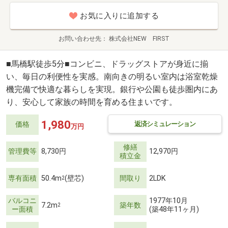
お気に入りに追加する
お問い合わせ先
株式会社NEW FIRST
■馬橋駅徒歩5分■コンビニ、ドラッグストアが身近に揃
い、毎日の利便性を実感。南向きの明るい室内は浴室乾燥
機完備で快適な暮らしを実現。銀行や公園も徒歩圏内にあ
り、安心して家族の時間を育める住まいです。
1,980
返済シミュレーション
価格
万円
修繕
管理費等
8,730円
12,970円
積立金
専有面積
50.4m
(壁芯)
間取り
2LDK
2
バルコニ
1977年10月
7.2m
築年数
2
ー面積
(築48年11ヶ月)