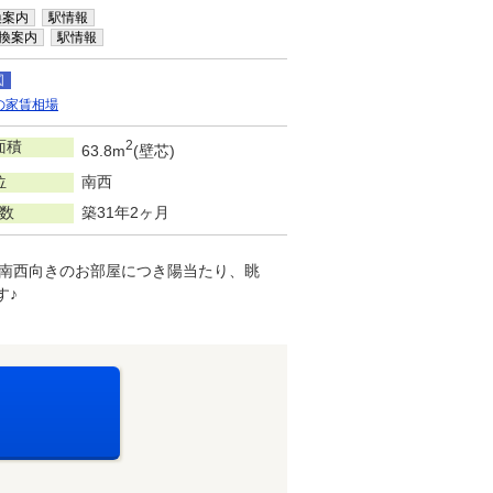
換案内
駅情報
換案内
駅情報
図
の家賃相場
面積
2
63.8m
(壁芯)
位
南西
数
築31年2ヶ月
、南西向きのお部屋につき陽当たり、眺
す♪