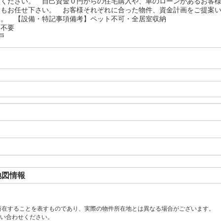
談ください。 自己資金０円からの住宅購入や、車のローンがあるお客
談もお任せ下さい。 お客様それぞれに合った物件、資金計画をご提案
い。 【設備・特記事項備考】ペット不可・全居室収納
：不要
戸
地図情報
所在することを表すものであり、実際の物件所在地とは異なる場合がございます。
い合わせください。