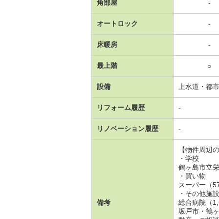
角部屋
-
オートロック
-
床暖房
-
最上階
○
設備
上水道・都
リフォーム履歴
-
リノベーション履歴
-
【物件周辺
・学校
鶴ヶ島市立栄
・買い物
スーパー（5
・その他施
備考
総合病院（1
坂戸市・鶴