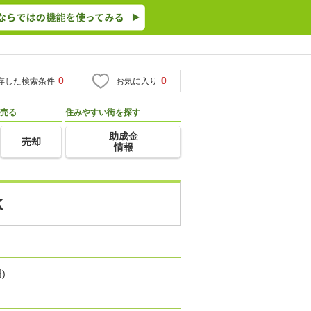
0
0
存した検索条件
お気に入り
売る
住みやすい街を探す
助成金
売却
情報
K
)