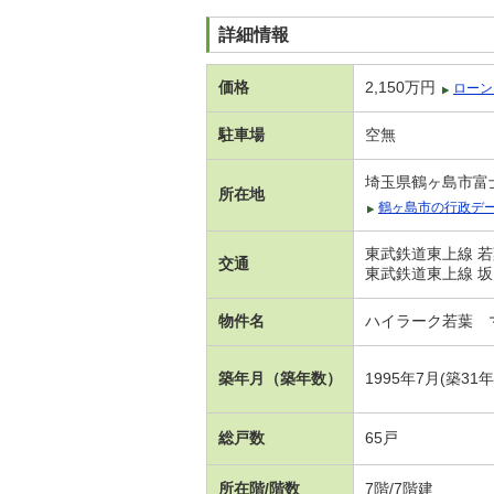
詳細情報
価格
2,150万円
ローン
駐車場
空無
埼玉県鶴ヶ島市富
所在地
鶴ヶ島市の行政デ
東武鉄道東上線 若
交通
東武鉄道東上線 坂
物件名
ハイラーク若葉 
築年月（築年数）
1995年7月(築31
総戸数
65戸
所在階/階数
7階/7階建