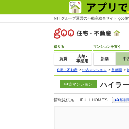
NTTグループ運営の不動産総合サイト goo
借りる
マンションを買う
店舗･
賃貸
新築
中
事業用
住宅・不動産
>
中古マンション
>
首都圏
>
ハイラー
中古マンション
情報提供元
LIFULL HOME'S
印刷