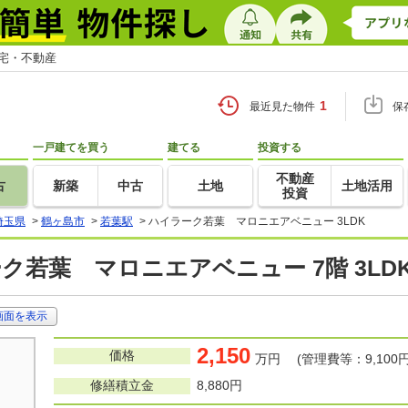
住宅・不動産
1
最近見た物件
保
一戸建てを買う
建てる
投資する
不動産
古
新築
中古
土地
土地活用
投資
埼玉県
>
鶴ヶ島市
>
若葉駅
>
ハイラーク若葉 マロニエアベニュー 3LDK
ク若葉 マロニエアベニュー 7階 3LD
画面を表示
2,150
価格
万円 (管理費等：9,100円
修繕積立金
8,880円