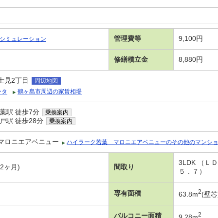
管理費等
9,100円
シミュレーション
修繕積立金
8,880円
士見2丁目
周辺地図
ータ
鶴ヶ島市周辺の家賃相場
葉駅 徒歩7分
乗換案内
戸駅 徒歩28分
乗換案内
マロニエアベニュー
ハイラーク若葉 マロニエアベニューのその他のマンシ
3LDK （
年2ヶ月)
間取り
５．７）
2
専有面積
63.8m
(壁芯
2
バルコニー面積
9.28m