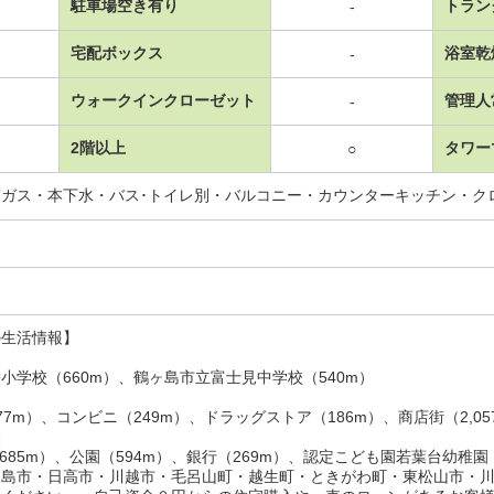
駐車場空き有り
トラン
-
宅配ボックス
浴室乾
-
ウォークインクローゼット
管理人
-
2階以上
タワー
○
市ガス・本下水・バス･トイレ別・バルコニー・カウンターキッチン・ク
の生活情報】
小学校（660m）、鶴ヶ島市立富士見中学校（540m）
77m）、コンビニ（249m）、ドラッグストア（186m）、商店街（2,05
設
,685m）、公園（594m）、銀行（269m）、認定こども園若葉台幼稚園（
ヶ島市・日高市・川越市・毛呂山町・越生町・ときがわ町・東松山市・