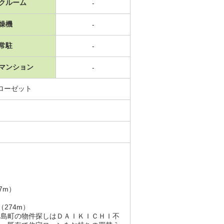
クルーム
-
燥機
-
常駐
-
マンション
-
ローゼット
7m）
274m）
川島町の物件探しはＤＡＩＫＩＣＨＩ不