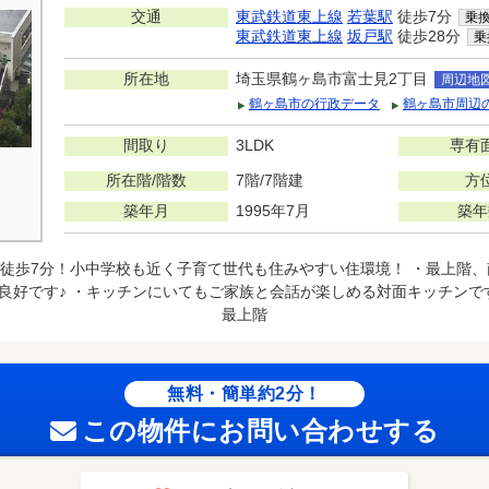
交通
東武鉄道東上線
若葉駅
徒歩7分
乗
東武鉄道東上線
坂戸駅
徒歩28分
乗
所在地
埼玉県鶴ヶ島市富士見2丁目
周辺地
鶴ヶ島市の行政データ
鶴ヶ島市周辺
間取り
3LDK
専有
所在階/階数
7階/7階建
方
築年月
1995年7月
築年
徒歩7分！小中学校も近く子育て世代も住みやすい住環境！ ・最上階
良好です♪ ・キッチンにいてもご家族と会話が楽しめる対面キッチンで
最上階
無料・簡単約2分！
この物件にお問い合わせする