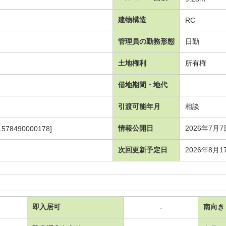
建物構造
RC
管理員の勤務形態
日勤
土地権利
所有権
借地期間・地代
引渡可能年月
相談
情報公開日
2026年7月7
1578490000178]
次回更新予定日
2026年8月1
即入居可
南向き
-