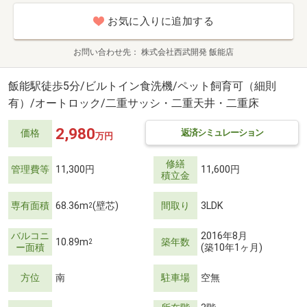
お気に入りに追加する
お問い合わせ先
株式会社西武開発 飯能店
飯能駅徒歩5分/ビルトイン食洗機/ペット飼育可（細則
有）/オートロック/二重サッシ・二重天井・二重床
2,980
返済シミュレーション
価格
万円
修繕
管理費等
11,300円
11,600円
積立金
専有面積
68.36m
(壁芯)
間取り
3LDK
2
バルコニ
2016年8月
10.89m
築年数
2
ー面積
(築10年1ヶ月)
方位
南
駐車場
空無