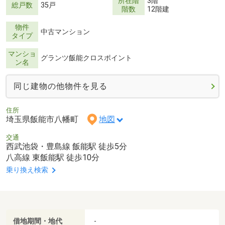
所在階
3階
総戸数
35戸
階数
12階建
物件
中古マンション
タイプ
マンショ
グランツ飯能クロスポイント
ン名
同じ建物の他物件を見る
住所
埼玉県飯能市八幡町
地図
交通
西武池袋・豊島線 飯能駅 徒歩5分
八高線 東飯能駅 徒歩10分
乗り換え検索
借地期間・地代
-