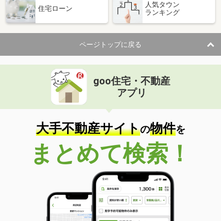
人気タウン
住宅ローン
ランキング
ページトップに戻る
goo住宅・不動産
アプリ
大手不動産サイト
物件
の
を
まとめて検索！