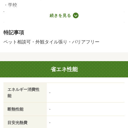
・学校
飯能第一小学校（850m）、飯能西中学校（1,430m）
続きを見る
本物件は契約不適合責任免責となっております
国土法届出：不要
特記事項
ペット相談可・外観タイル張り・バリアフリー
省エネ性能
エネルギー消費性
-
能
断熱性能
-
目安光熱費
-