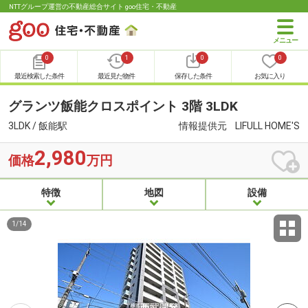
NTTグループ運営の不動産総合サイト goo住宅・不動産
0
1
0
0
最近検索した条件
最近見た物件
保存した条件
お気に入り
グランツ飯能クロスポイント 3階 3LDK
3LDK / 飯能駅
情報提供元
LIFULL HOME'S
2,980
価格
万円
特徴
地図
設備
1
/
14