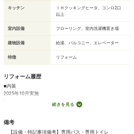
キッチン
ＩＨクッキングヒータ、コンロ2口
以上
室内設備
フローリング、室内洗濯機置き場
建物設備
給湯、バルコニー、エレベーター
特徴
リフォーム
リフォーム履歴
■内装
2025年10月実施
壁・天井（クロス・塗装等）／全室クロス張替え／床（フ
続きを見る
ローリング等）
※実施年月は、施工箇所の中で最も古いものを表示してい
備考
ます
【設備・特記事項備考】専用バス・専用トイレ