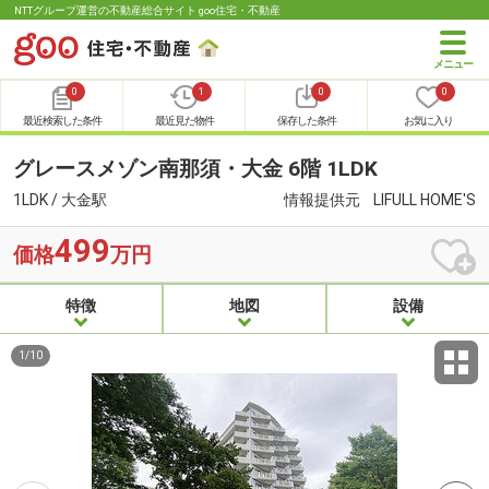
NTTグループ運営の不動産総合サイト goo住宅・不動産
0
1
0
0
最近検索した条件
最近見た物件
保存した条件
お気に入り
グレースメゾン南那須・大金 6階 1LDK
1LDK / 大金駅
情報提供元
LIFULL HOME'S
499
価格
万円
特徴
地図
設備
1
/
10