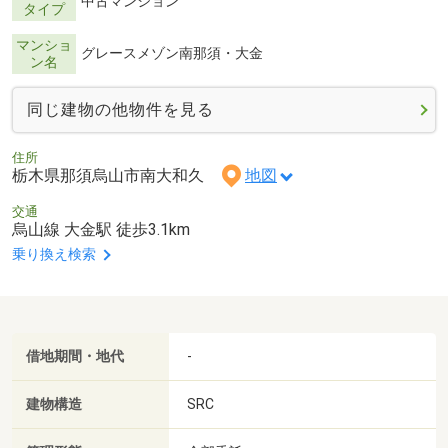
中古マンション
タイプ
マンショ
グレースメゾン南那須・大金
ン名
同じ建物の他物件を見る
住所
栃木県那須烏山市南大和久
地図
交通
烏山線 大金駅 徒歩3.1km
乗り換え検索
借地期間・地代
-
建物構造
SRC