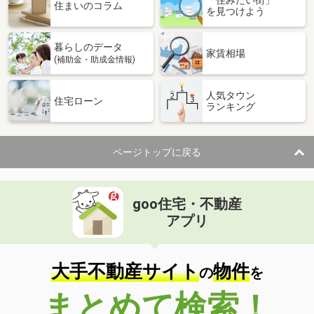
「住みたい街」
住まいのコラム
を見つけよう
暮らしのデータ
家賃相場
(補助金・助成金情報)
人気タウン
住宅ローン
ランキング
ページトップに戻る
goo住宅・不動産
アプリ
大手不動産サイト
物件
の
を
まとめて検索！