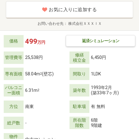
お気に入りに追加する
お問い合わせ先
株式会社ＸＸＸＩＸ
499
返済シミュレーション
価格
万円
修繕
管理費等
25,538円
6,450円
積立金
専有面積
58.04m
(壁芯)
間取り
1LDK
2
バルコニ
1993年2月
6.31m
築年数
2
ー面積
(築33年7ヶ月)
方位
南東
駐車場
有 無料
所在階
6階
総戸数
-
階数
9階建
物件