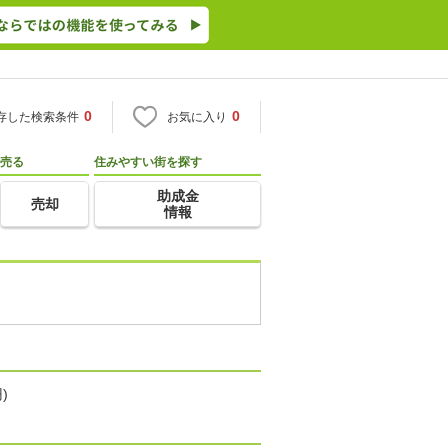
0
0
存した検索条件
お気に入り
売る
住みやすい街を探す
助成金
売却
情報
)