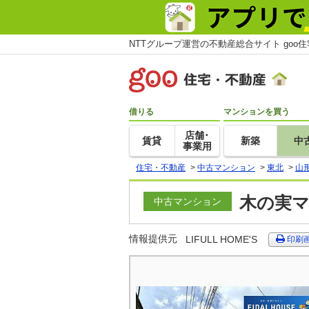
NTTグループ運営の不動産総合サイト goo
借りる
マンションを買う
店舗･
賃貸
新築
中
事業用
住宅・不動産
>
中古マンション
>
東北
>
山
木の実マ
中古マンション
情報提供元
LIFULL HOME'S
印刷