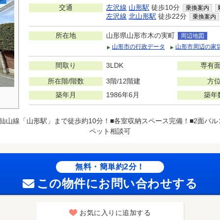
交通
左沢線
山形駅
徒歩10分
乗換案内
左沢線
北山形駅
徒歩22分
乗換案内
所在地
山形県山形市木の実町
周辺地図
山形市の行政データ
山形市周辺の家
間取り
3LDK
専有
所在階/階数
3階/12階建
方
築年月
1986年6月
築年
R仙山線「山形駅」まで徒歩約10分！■各室収納スペース完備！■2面バ
ペット相談可
無料・簡単約2分！
この物件にお問い合わせする
お気に入りに追加する