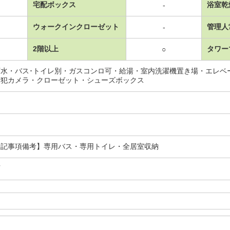
宅配ボックス
浴室乾
-
ウォークインクローゼット
管理人
-
2階以上
タワー
○
下水・バス･トイレ別・ガスコンロ可・給湯・室内洗濯機置き場・エレベ
防犯カメラ・クローゼット・シューズボックス
記事項備考】専用バス・専用トイレ・全居室収納
可