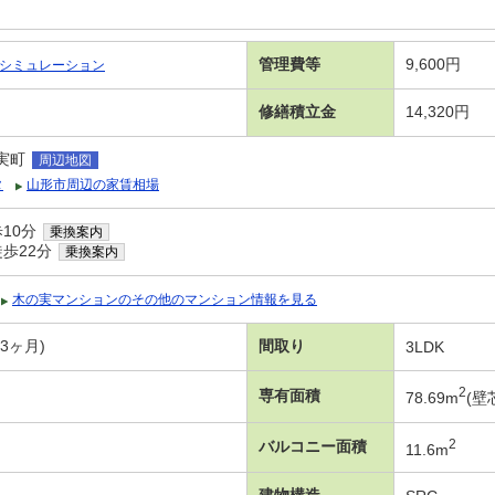
管理費等
9,600円
シミュレーション
修繕積立金
14,320円
実町
周辺地図
タ
山形市周辺の家賃相場
10分
乗換案内
徒歩22分
乗換案内
木の実マンションのその他のマンション情報を見る
年3ヶ月)
間取り
3LDK
2
専有面積
78.69m
(壁
2
バルコニー面積
11.6m
建物構造