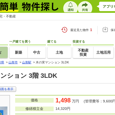
住宅・不動産
1
最近見た物件
保
一戸建てを買う
建てる
投資する
不動産
古
新築
中古
土地
土地活用
投資
形県
>
山形市
>
山形駅
>
木の実マンション 3LDK
ンション 3階 3LDK
画面を表示
1,498
価格
万円 (管理費等：9,600円
修繕積立金
14,320円