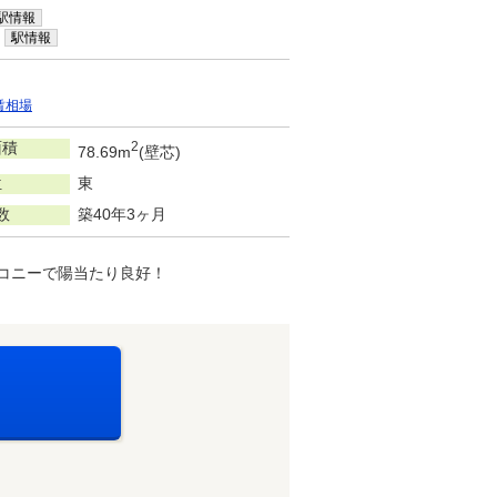
駅情報
駅情報
賃相場
面積
2
78.69m
(壁芯)
位
東
数
築40年3ヶ月
ルコニーで陽当たり良好！