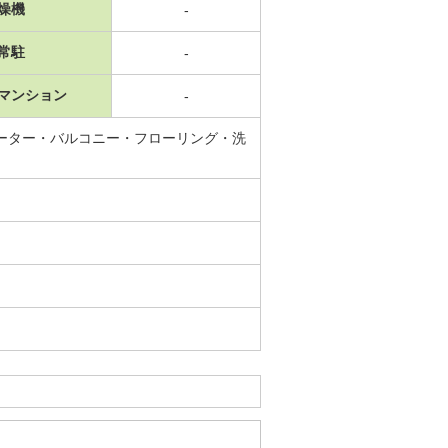
燥機
-
常駐
-
マンション
-
ーター・バルコニー・フローリング・洗