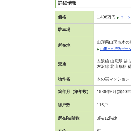
詳細情報
価格
1,498万円
ローン
駐車場
山形県山形市木の
所在地
山形市の行政デー
左沢線 山形駅 徒歩
交通
左沢線 北山形駅 
物件名
木の実マンション
築年月（築年数）
1986年6月(築40
総戸数
116戸
所在階/階数
3階/12階建
方位
東