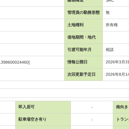
SRC
管理員の勤務形態
無
土地権利
所有権
借地期間・地代
引渡可能年月
相談
情報公開日
2026年3月3
1398600024460]
次回更新予定日
2026年8月1
即入居可
南向き
-
駐車場空き有り
トラン
-