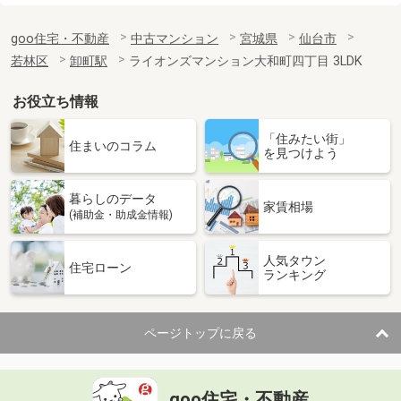
goo住宅・不動産
中古マンション
宮城県
仙台市
若林区
卸町駅
ライオンズマンション大和町四丁目 3LDK
お役立ち情報
「住みたい街」
住まいのコラム
を見つけよう
暮らしのデータ
家賃相場
(補助金・助成金情報)
人気タウン
住宅ローン
ランキング
ページトップに戻る
goo住宅・不動産