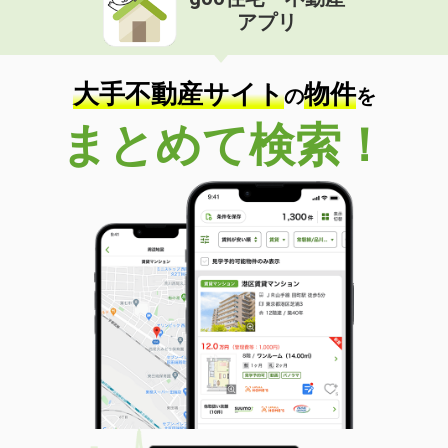
アプリ
大手不動産サイト
物件
の
を
まとめて検索！