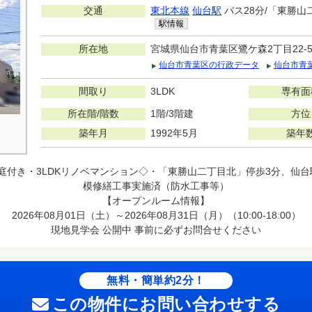
交通
東北本線
仙台駅
バス28分/「東勝山
駅情報
所在地
宮城県仙台市青葉区鷺ケ森2丁目22-
仙台市青葉区の行政データ
仙台市青
間取り
3LDK
専有面
所在階/階数
1階/3階建
方位
築年月
1992年5月
築年
用庭付き・3LDKリノベマンション◇・「東勝山二丁目北」停歩3分、仙台
模修繕工事実施済（防水工事等）
【オープンルーム情報】
2026年08月01日（土）～2026年08月31日（月）（10:00-18:00）
現地見学会 公開中 事前に必ずお問合せください
無料・簡単約2分！
この物件にお問い合わせする