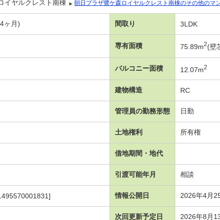
ロイヤルクレスト南棟
朝日プラザ鷺ケ森ロイヤルクレスト南棟のその他のマ
年4ヶ月)
間取り
3LDK
2
専有面積
75.89m
(壁
2
バルコニー面積
12.07m
建物構造
RC
管理員の勤務形態
日勤
土地権利
所有権
借地期間・地代
引渡可能年月
相談
情報公開日
2026年4月2
1495570001831]
次回更新予定日
2026年8月1