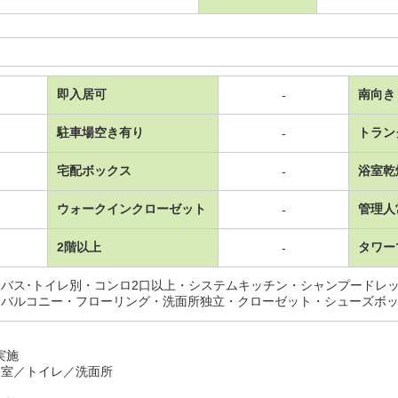
即入居可
南向き
-
駐車場空き有り
トラン
-
宅配ボックス
浴室乾
-
ウォークインクローゼット
管理人
-
2階以上
タワー
-
バス･トイレ別・コンロ2口以上・システムキッチン・シャンプードレ
・バルコニー・フローリング・洗面所独立・クローゼット・シューズボ
月実施
浴室／トイレ／洗面所