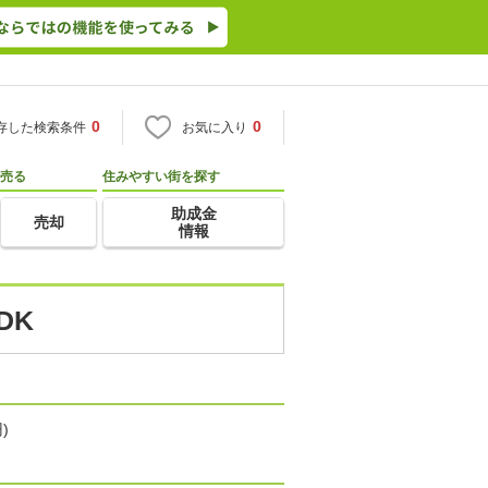
0
0
存した検索条件
お気に入り
売る
住みやすい街を探す
助成金
売却
情報
DK
)