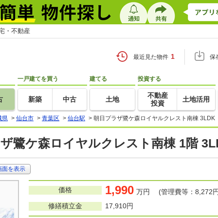
住宅・不動産
1
最近見た物件
保
一戸建てを買う
建てる
投資する
不動産
古
新築
中古
土地
土地活用
投資
城県
>
仙台市
>
青葉区
>
仙台駅
>
朝日プラザ鷺ケ森ロイヤルクレスト南棟 3LDK
ザ鷺ケ森ロイヤルクレスト南棟 1階 3L
画面を表示
1,990
価格
万円 (管理費等：8,272円
修繕積立金
17,910円