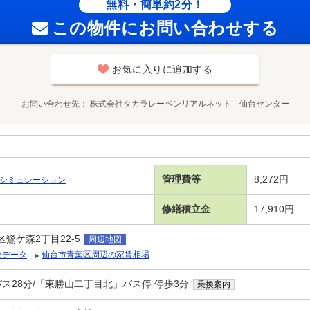
無料・簡単約2分！
この物件にお問い合わせする
お気に入りに追加する
お問い合わせ先
株式会社タカラレーベンリアルネット 仙台センター
管理費等
8,272円
シミュレーション
修繕積立金
17,910円
鷺ケ森2丁目22-5
周辺地図
政データ
仙台市青葉区周辺の家賃相場
バス28分/「東勝山二丁目北」バス停 停歩3分
乗換案内