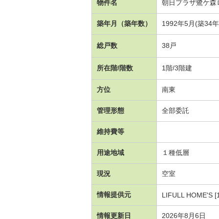
物件名
朝日プラザ鷺ケ森
築年月（築年数）
1992年5月(築34
総戸数
38戸
所在階/階数
1階/3階建
方位
南東
管理形態
全部委託
維持費等
用途地域
１種低層
現況
空室
情報提供元
LIFULL HOME'S [
情報更新日
2026年8月6日