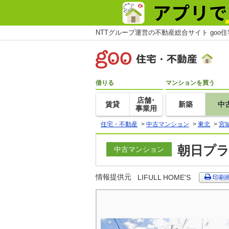
NTTグループ運営の不動産総合サイト goo
借りる
マンションを買う
店舗･
賃貸
新築
中
事業用
住宅・不動産
>
中古マンション
>
東北
>
宮
朝日プラ
中古マンション
情報提供元
LIFULL HOME'S
印刷