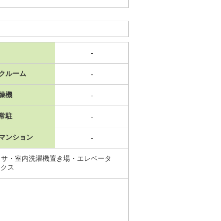
-
クルーム
-
燥機
-
常駐
-
マンション
-
ッサ・室内洗濯機置き場・エレベータ
ックス