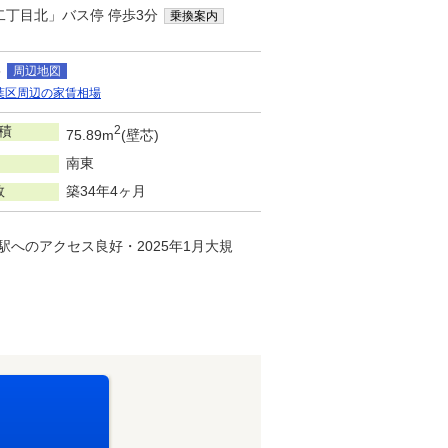
二丁目北」バス停 停歩3分
乗換案内
5
周辺地図
葉区周辺の家賃相場
積
2
75.89m
(壁芯)
南東
数
築34年4ヶ月
駅へのアクセス良好・2025年1月大規