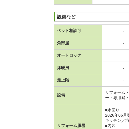
設備など
ペット相談可
-
角部屋
-
オートロック
-
床暖房
-
最上階
-
リフォーム・
設備
ー・専用庭
■水回り
2026年06
キッチン／
リフォーム履歴
■内装