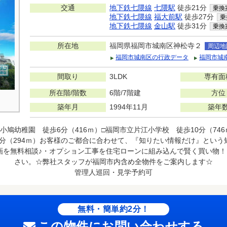
交通
地下鉄七隈線
七隈駅
徒歩21分
乗換
地下鉄七隈線
福大前駅
徒歩27分
乗
地下鉄七隈線
金山駅
徒歩31分
乗換
所在地
福岡県福岡市城南区神松寺２
周辺地
福岡市城南区の行政データ
福岡市城
間取り
3LDK
専有面
所在階/階数
6階/7階建
方位
築年月
1994年11月
築年
小鳩幼稚園 徒歩6分（416ｍ）□福岡市立片江小学校 徒歩10分（74
歩4分（294ｍ）お客様のご都合に合わせて、『知りたい情報だけ』とい
画を無料相談♪・オプション工事を住宅ローンに組み込んで賢く買い物
さい。☆弊社スタッフが福岡市内含め全物件をご案内します☆
管理人巡回・見学予約可
無料・簡単約2分！
この物件にお問い合わせする