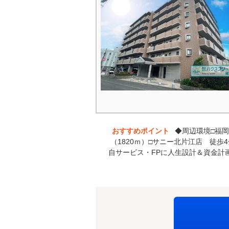
おすすめポイント
◆周辺環境□福岡
（1820ｍ）□サニー北片江店 徒
自サービス・FPに人生設計＆資金計