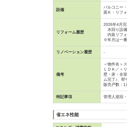
バルコニー
設備
面Ｋ・リフ
2026年4月
水回り設備
リフォーム履歴
内装リフォ
※年月は一
リノベーション履歴
-
＜物件名＞
ＬＤＫ／＜
備考
壁・床・全
ム完了♪、
販売戸数：1
特記事項
管理人巡回
省エネ性能