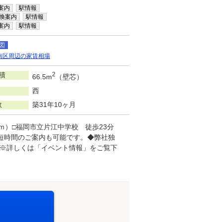
案内
駅情報
換案内
駅情報
案内
駅情報
図
南区周辺の家賃相場
積
2
66.5m
（壁芯）
西
数
築31年10ヶ月
6ｍ）□福岡市立片江中学校 徒歩23分
う短時間のご案内も可能です。◆弊社独
！※詳しくは「イベント情報」をご覧下