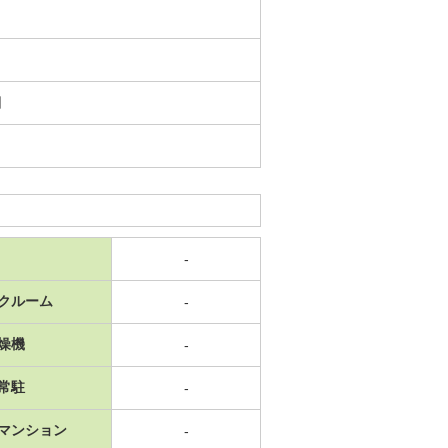
日
-
クルーム
-
燥機
-
常駐
-
マンション
-