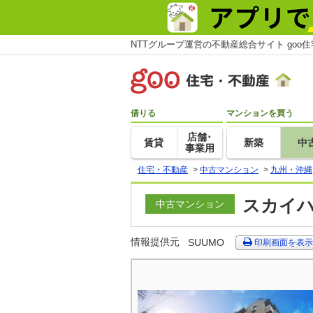
NTTグループ運営の不動産総合サイト goo
借りる
マンションを買う
店舗･
賃貸
新築
中
事業用
住宅・不動産
>
中古マンション
>
九州・沖縄
スカイハ
中古マンション
情報提供元
SUUMO
印刷画面を表示