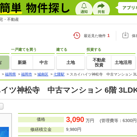
住宅・不動産
1
最近見た物件
保
一戸建てを買う
建てる
投資する
不動産
古
新築
中古
土地
土地活用
投資
>
福岡県
>
福岡市
>
城南区
>
七隈駅
>
スカイハイツ神松寺 中古マンション 3L
イツ神松寺 中古マンション 6階 3LD
3,090
価格
万円 (管理費等：6300円
修繕積立金
9,980円