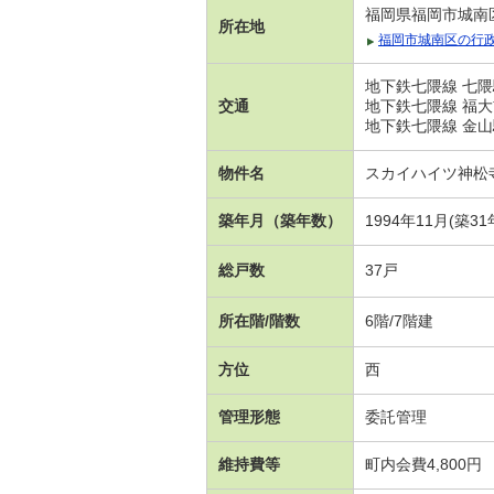
福岡県福岡市城南
所在地
福岡市城南区の行
地下鉄七隈線 七隈
交通
地下鉄七隈線 福大
地下鉄七隈線 金山
物件名
スカイハイツ神松
築年月（築年数）
1994年11月(築31
総戸数
37戸
所在階/階数
6階/7階建
方位
西
管理形態
委託管理
維持費等
町内会費4,800円