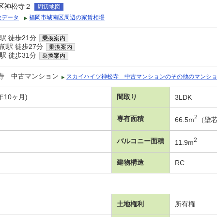
区神松寺２
周辺地図
政データ
福岡市城南区周辺の家賃相場
駅 徒歩21分
乗換案内
前駅 徒歩27分
乗換案内
駅 徒歩31分
乗換案内
寺 中古マンション
スカイハイツ神松寺 中古マンションのその他のマンシ
年10ヶ月)
間取り
3LDK
2
専有面積
66.5m
（壁
2
バルコニー面積
11.9m
建物構造
RC
土地権利
所有権