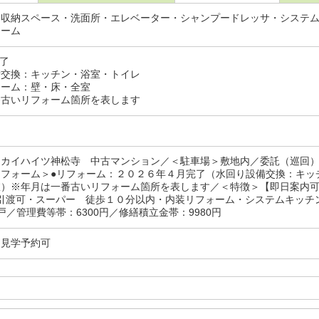
・収納スペース・洗面所・エレベーター・シャンプードレッサ・システ
ォーム
完了
交換：キッチン・浴室・トイレ
ーム：壁・床・全室
番古いリフォーム箇所を表します
スカイハイツ神松寺 中古マンション／＜駐車場＞敷地内／委託（巡回
リフォーム＞●リフォーム：２０２６年４月完了（水回り設備交換：キッ
室）※年月は一番古いリフォーム箇所を表します／＜特徴＞【即日案内可
即引渡可・スーパー 徒歩１０分以内・内装リフォーム・システムキッチ
戸／管理費等帯：6300円／修繕積立金帯：9980円
・見学予約可