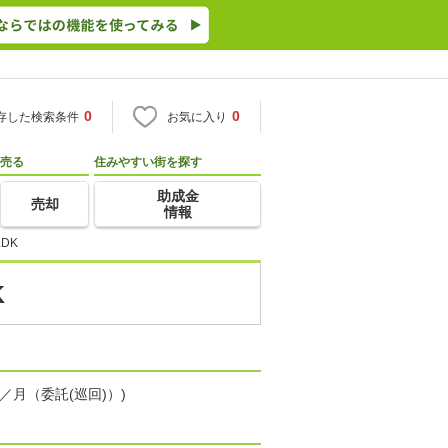
0
0
存した検索条件
お気に入り
売る
住みやすい街を探す
助成金
売却
情報
DK
K
／月（委託(巡回)）)