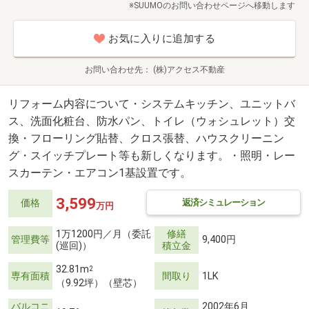
※SUUMOのお問い合わせページへ移動します
お気に入りに追加する
お問い合わせ先
(株)アクセス不動産
リフォーム内容について・システムキッチン、ユニットバ
ス、洗面化粧台、防水パン、トイレ（ウォシュレット）交
換・フローリング貼替、クロス張替、ハウスクリーニン
グ・スイッチプレート等も新しくなります。・照明・レー
スカーテン・エアコン1基設置です。
3,599
返済シミュレーション
価格
万円
1万1200円／月（委託
修繕
管理費等
9,400円
(巡回)）
積立金
32.81m
2
専有面積
間取り
1LK
（9.92坪）（壁芯）
バルコニ
2002年6月