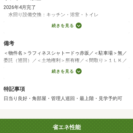
2026年4月完了
水回り設備交換：キッチン・浴室・トイレ
内装リフォーム：壁・床・全室
続きを見る
※年月は一番古いリフォーム箇所を表します
備考
＜物件名＞ラフィネスシャトードゥ赤坂／＜駐車場＞無／
委託（巡回）／＜土地権利＞所有権／＜間取り＞１ＬＫ／
＜リフォーム＞●リフォーム：２０２６年４月完了（水回
続きを見る
り設備交換：キッチン・浴室・トイレ、内装リフォーム：
壁・床・全室）※年月は一番古いリフォーム箇所を表しま
特記事項
す／＜特徴＞最上階角部屋・１フロアに２住戸！リフォー
ム済物件です！、市街地が近い・内装リフォーム・角住
日当り良好・角部屋・管理人巡回・最上階・見学予約可
戸・陽当り良好・最上階・上階なし
販売戸数：1戸／管理費等帯：11200円／修繕積立金帯：
9400円
省エネ性能