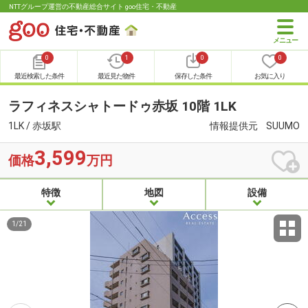
NTTグループ運営の不動産総合サイト goo住宅・不動産
0
1
0
0
最近検索した条件
最近見た物件
保存した条件
お気に入り
ラフィネスシャトードゥ赤坂 10階 1LK
1LK / 赤坂駅
情報提供元
SUUMO
3,599
価格
万円
特徴
地図
設備
1
/
21