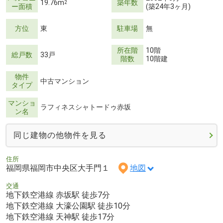
19.76m
築年数
2
ー面積
(築24年3ヶ月)
方位
東
駐車場
無
所在階
10階
総戸数
33戸
階数
10階建
物件
中古マンション
タイプ
マンショ
ラフィネスシャトードゥ赤坂
ン名
同じ建物の他物件を見る
住所
福岡県福岡市中央区大手門１
地図
交通
地下鉄空港線 赤坂駅 徒歩7分
地下鉄空港線 大濠公園駅 徒歩10分
地下鉄空港線 天神駅 徒歩17分