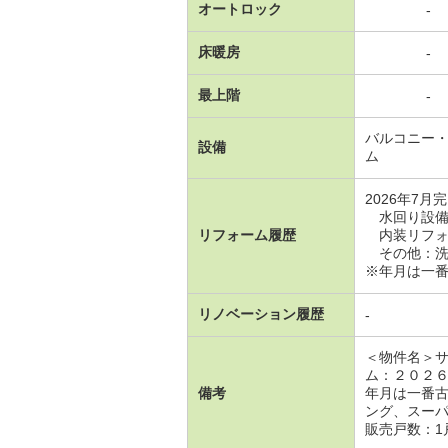
オートロック
-
床暖房
-
最上階
-
バルコニー
設備
ム
2026年7月
水回り設備
リフォーム履歴
内装リフォ
その他：洗
※年月は一
リノベーション履歴
-
＜物件名＞
ム：２０２
備考
年月は一番
ング、スー
販売戸数：1