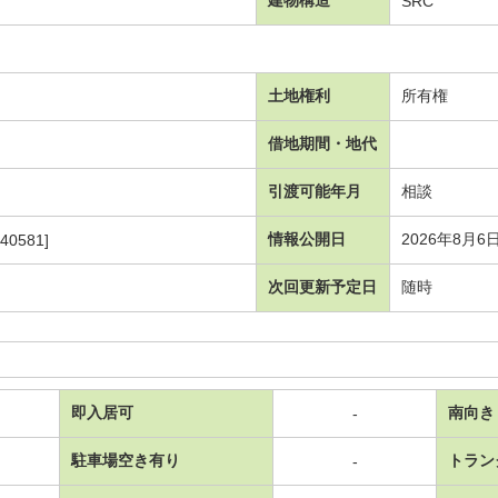
SRC
土地権利
所有権
借地期間・地代
引渡可能年月
相談
情報公開日
2026年8月6
40581]
次回更新予定日
随時
即入居可
南向き
-
駐車場空き有り
トラン
-