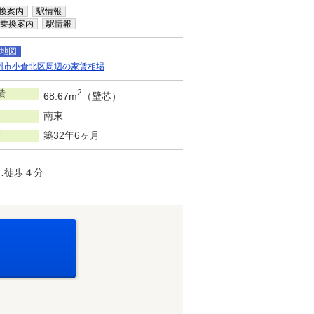
換案内
駅情報
乗換案内
駅情報
地図
州市小倉北区周辺の家賃相場
積
2
68.67m
（壁芯）
南東
数
築32年6ヶ月
…徒歩４分