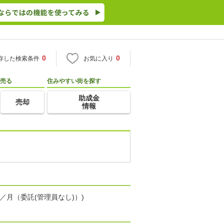
0
0
存した検索条件
お気に入り
売る
住みやすい街を探す
助成金
売却
情報
／月（委託(管理員なし)）)