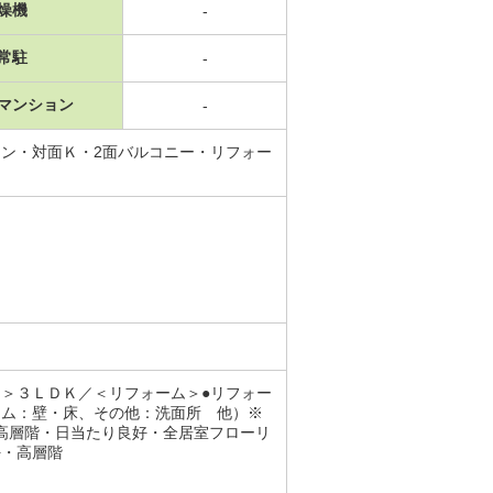
燥機
-
常駐
-
マンション
-
ン・対面Ｋ・2面バルコニー・リフォー
＞３ＬＤＫ／＜リフォーム＞●リフォー
ーム：壁・床、その他：洗面所 他）※
高層階・日当たり良好・全居室フローリ
好・高層階