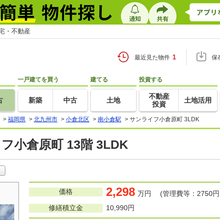
住宅・不動産
1
最近見た物件
保
一戸建てを買う
建てる
投資する
不動産
古
新築
中古
土地
土地活用
投資
>
福岡県
>
北九州市
>
小倉北区
>
南小倉駅
>
サンライフ小倉原町 3LDK
小倉原町 13階 3LDK
2,298
価格
万円 (管理費等：2750円
修繕積立金
10,990円