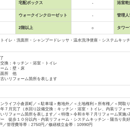
宅配ボックス
浴室乾
-
ウォークインクローゼット
管理人
-
2階以上
タワー
○
・トイレ・洗面所・シャンプードレッサ・温水洗浄便座・システムキッチ
完了
交換：キッチン・浴室・トイレ
ーム：壁・床
面所 他
番古いリフォーム箇所を表します
サンライフ小倉原町／＜駐車場＞敷地外／＜土地権利＞所有権／＜間取り
６年７月完了（水回り設備交換：キッチン・浴室・トイレ、内装リフォ
古いリフォーム箇所を表します／＜特徴＞令和８年７月リフォーム実施♪
パー 徒歩１０分以内・内装リフォーム・システムキッチン・陽当り良
戸／管理費等帯：2750円／修繕積立金帯：10990円