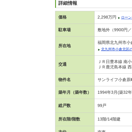
詳細情報
価格
2,298万円
ローン
駐車場
敷地外（9900円
福岡県北九州市小
所在地
北九州市小倉北区
ＪＲ日豊本線 南小
交通
ＪＲ鹿児島本線 西
物件名
サンライフ小倉原
築年月（築年数）
1994年3月(築32
総戸数
99戸
所在階/階数
13階/14階建
方位
南東