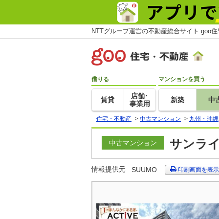
NTTグループ運営の不動産総合サイト goo
借りる
マンションを買う
店舗･
賃貸
新築
中
事業用
住宅・不動産
>
中古マンション
>
九州・沖縄
サンライフ
中古マンション
情報提供元
SUUMO
印刷画面を表示