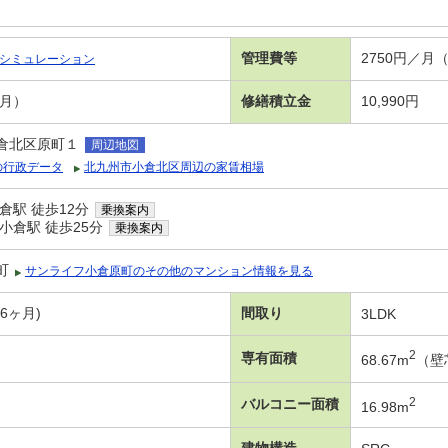
管理費等
2750円／月
シミュレーション
／月）
修繕積立金
10,990円
倉北区原町１
周辺地図
の行政データ
北九州市小倉北区周辺の家賃相場
倉駅 徒歩12分
乗換案内
小倉駅 徒歩25分
乗換案内
町
サンライフ小倉原町のその他のマンション情報を見る
年6ヶ月)
間取り
3LDK
2
専有面積
68.67m
（壁
2
バルコニー面積
16.98m
建物構造