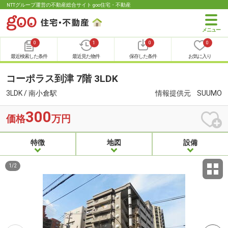
NTTグループ運営の不動産総合サイト goo住宅・不動産
0
1
0
0
最近検索した条件
最近見た物件
保存した条件
お気に入り
コーポラス到津 7階 3LDK
3LDK / 南小倉駅
情報提供元
SUUMO
300
価格
万円
特徴
地図
設備
1
/
2