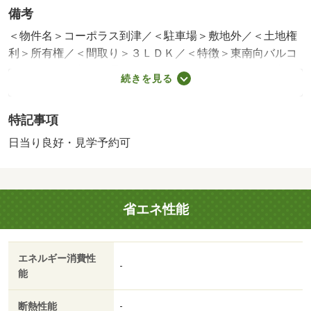
備考
＜物件名＞コーポラス到津／＜駐車場＞敷地外／＜土地権
利＞所有権／＜間取り＞３ＬＤＫ／＜特徴＞東南向バルコ
ニー、陽当り良好、通風良好、エレベーター、陽当り良
続きを見る
好・通風良好・エレベーター
販売戸数：1戸／管理費等帯：6780円／修繕積立金帯：
特記事項
13320円
日当り良好・見学予約可
省エネ性能
エネルギー消費性
-
能
断熱性能
-