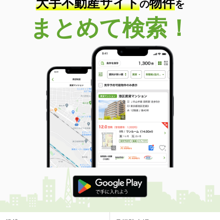
大手不動産サイト
物件
の
を
まとめて検索！