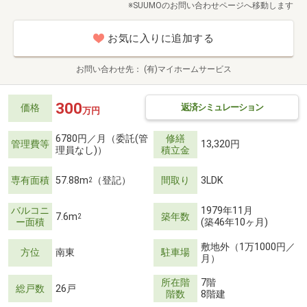
※SUUMOのお問い合わせページへ移動します
お気に入りに追加する
お問い合わせ先
(有)マイホームサービス
300
返済シミュレーション
価格
万円
6780円／月（委託(管
修繕
管理費等
13,320円
理員なし)）
積立金
専有面積
57.88m
（登記）
間取り
3LDK
2
バルコニ
1979年11月
7.6m
築年数
2
ー面積
(築46年10ヶ月)
敷地外（1万1000円／
方位
南東
駐車場
月）
所在階
7階
総戸数
26戸
階数
8階建