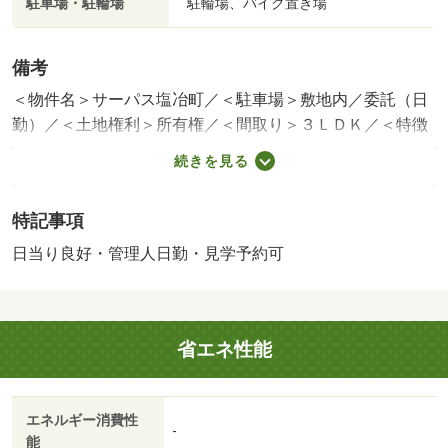
駐車場・駐輪場
駐輪場、バイク置き場
備考
＜物件名＞サーパス塩冶町／＜駐車場＞敷地内／委託（日
勤）／＜土地権利＞所有権／＜間取り＞３ＬＤＫ／＜特徴
＞眺望良好な出雲市街中心地のマンションです！、スーパ
続きを見る
ー 徒歩１０分以内・市街地が近い・システムキッチン・
浴室乾燥機・陽当り良好
特記事項
販売戸数：1戸／管理費等帯：11800円／修繕積立金帯：
11700円
日当り良好・管理人日勤・見学予約可
法令等制限：法２２条区域
省エネ性能
エネルギー消費性
-
能