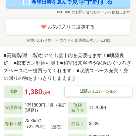
見学予約する
希望日時を選んで
※SUUMOのお問い合わせページへ移動します
お気に入りに追加する
お問い合わせ先
ハウスドゥ 出雲西日本ホーム(株)
■高層階(最上階)なので出雲市内を見渡せます！■眺望良
好！■都市ガス利用可能！■和室は来客時や家族のくつろぎ
スペースに一役買ってくれます！■収納スペース充実！身
の回りの物をすっきりしまえます！
1,380
返済シミュレーション
価格
万円
1万1800円／月（委託
修繕
管理費等
11,700円
(通勤)）
積立金
75.36m
2
専有面積
間取り
3LDK
（22.79坪）（壁芯）