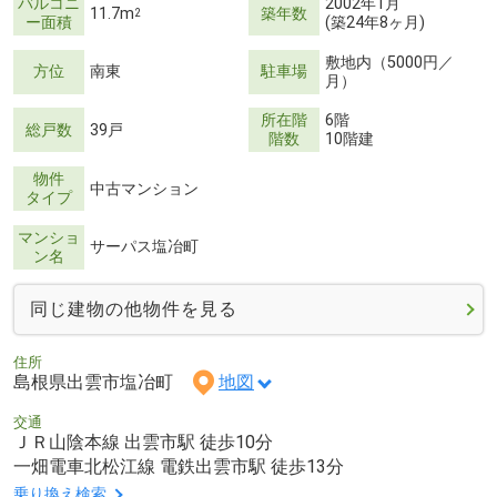
バルコニ
2002年1月
11.7m
築年数
2
ー面積
(築24年8ヶ月)
敷地内（5000円／
方位
南東
駐車場
月）
所在階
6階
総戸数
39戸
階数
10階建
物件
中古マンション
タイプ
マンショ
サーパス塩冶町
ン名
同じ建物の他物件を見る
住所
島根県出雲市塩冶町
地図
交通
ＪＲ山陰本線 出雲市駅 徒歩10分
一畑電車北松江線 電鉄出雲市駅 徒歩13分
乗り換え検索