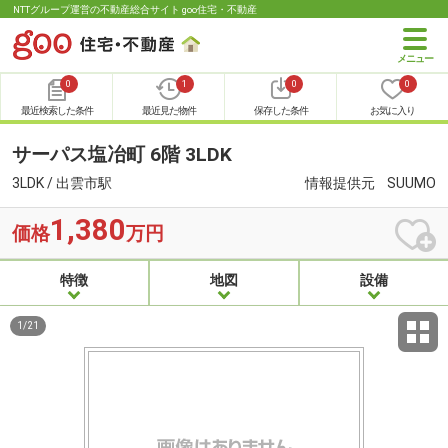
NTTグループ運営の不動産総合サイト goo住宅・不動産
0
1
0
0
最近検索した条件
最近見た物件
保存した条件
お気に入り
サーパス塩冶町 6階 3LDK
3LDK / 出雲市駅
情報提供元
SUUMO
1,380
価格
万円
特徴
地図
設備
1
/
21