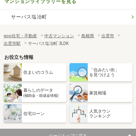
マンションライブラリーを見る
サーパス塩冶町
goo住宅・不動産
中古マンション
島根県
出雲市
出雲市駅
サーパス塩冶町 3LDK
お役立ち情報
「住みたい街」
住まいのコラム
を見つけよう
暮らしのデータ
家賃相場
(補助金・助成金情報)
人気タウン
住宅ローン
ランキング
ページトップに戻る