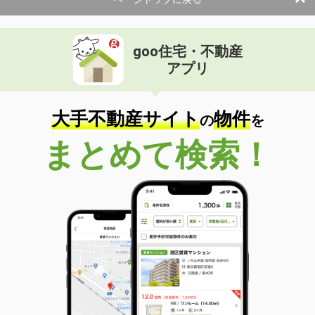
goo住宅・不動産
アプリ
大手不動産サイト
物件
の
を
まとめて検索！