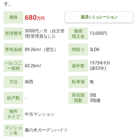
す。
680
返済シミュレーション
価格
万円
5000円／月（自主管
修繕
管理費等
13,000円
理(管理員なし)）
積立金
専有面積
89.26m
（壁芯）
間取り
3LDK
2
バルコニ
1973年9月
60.26m
築年数
2
ー面積
(築53年)
方位
南西
駐車場
無
所在階
3階
総戸数
-
階数
3階建
物件
中古マンション
タイプ
マンショ
藤の木ガーデンハイツ
ン名