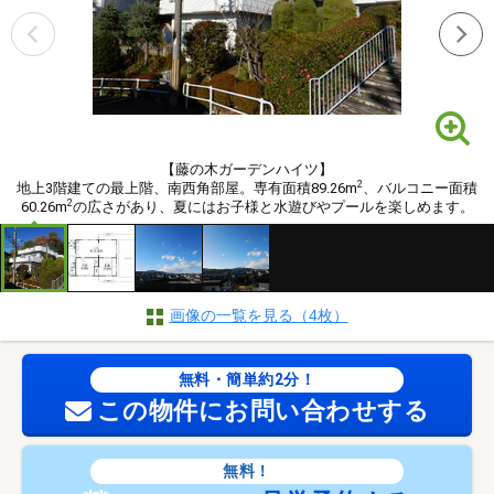
【藤の木ガーデンハイツ】
2
地上3階建ての最上階、南西角部屋。専有面積89.26m
、バルコニー面積
2
60.26m
の広さがあり、夏にはお子様と水遊びやプールを楽しめます。
画像の一覧を見る（4枚）
無料・簡単約2分！
この物件にお問い合わせする
無料！