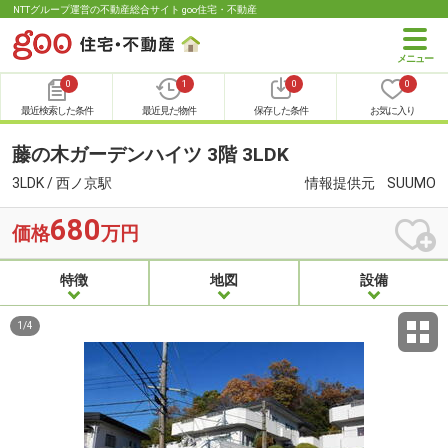
NTTグループ運営の不動産総合サイト goo住宅・不動産
0
1
0
0
最近検索した条件
最近見た物件
保存した条件
お気に入り
藤の木ガーデンハイツ 3階 3LDK
3LDK / 西ノ京駅
情報提供元
SUUMO
680
価格
万円
特徴
地図
設備
1
/
4