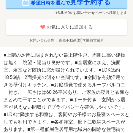
見学予約する
希望日時を選んで
※SUUMOのお問い合わせページへ移動します
お気に入りに追加する
お問い合わせ先
近鉄不動産(株)学園前営業所
■上階の足音に悩まされない最上階住戸。周囲に高い建物
は無く、眺望・陽当り良好です。■全居室に加え、洗面
室、浴室など随所に窓が設けられています。■LDKは約
18.56帖、2面採光の明るい空間です。■空間を有効活用で
きる壁付けキッチン。■お庭感覚で使えるルーフバルコニ
ー付き。 広さはは60.26平米あり、ご家族の寝具と衣類を
まとめて干すことができます。■ポーチ付き、玄関から居
室が見えない間取りでプライバシーを確保しやすいです。
■LDKに隣接する和室は、客間やお子様のお昼寝スペースと
しても利用できます。■各和洋室、廊下に収納スペースが
あります。■第一種低層住居専用地域内の閑静な住宅街で