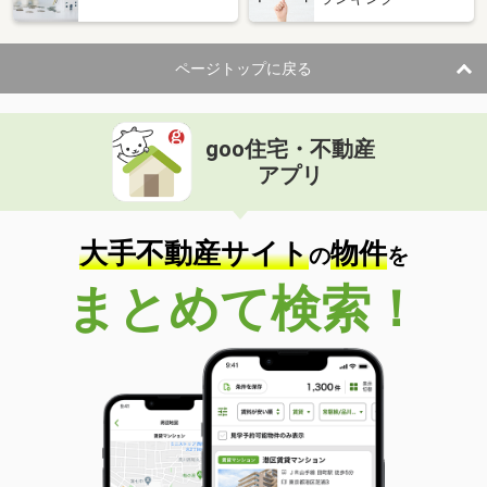
ページトップに戻る
goo住宅・不動産
アプリ
大手不動産サイト
物件
の
を
まとめて検索！