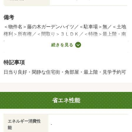
備考
＜物件名＞藤の木ガーデンハイツ／＜駐車場＞無／＜土地
権利＞所有権／＜間取り＞３ＬＤＫ／＜特徴＞最上階・南
西角住戸６０㎡超のルーフバルコニー付き開放感ある眺望
続きを見る
が魅力、ＬＤＫ１８畳以上・スーパー 徒歩１０分以内・
システムキッチン・角住戸・陽当り良好
特記事項
販売戸数：1戸／管理費等帯：5000円／修繕積立金帯：
13000円
日当り良好・閑静な住宅街・角部屋・最上階・見学予約可
省エネ性能
エネルギー消費性
-
能