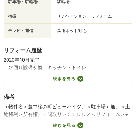
駐車場・駐輪場
駐輪場
特徴
リノベーション、リフォーム
テレビ・通信
高速ネット対応
リフォーム履歴
2020年10月完了
水回り設備交換：キッチン・トイレ
その他：全室クロス/建具
続きを見る
※年月は一番古いリフォーム箇所を表します
備考
＜物件名＞豊中桜の町ビューハイツ／＜駐車場＞無／＜土
地権利＞所有権／＜間取り＞３ＬＤＫ／＜リフォーム＞●
リフォーム：２０２０年１０月完了（水回り設備交換：キ
続きを見る
ッチン・トイレ、その他：全室クロス／建具）※年月は一