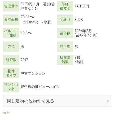
8170円／月（委託(管
修繕
管理費等
12,190円
理員なし)）
積立金
78.86m
2
専有面積
間取り
3LDK
（23.85坪）（壁芯）
バルコニ
1984年2月
10.8m
築年数
2
ー面積
(築42年7ヶ月)
方位
南
駐車場
無
所在階
3階
総戸数
29戸
階数
4階建
物件
中古マンション
タイプ
マンショ
豊中桜の町ビューハイツ
ン名
同じ建物の他物件を見る
住所