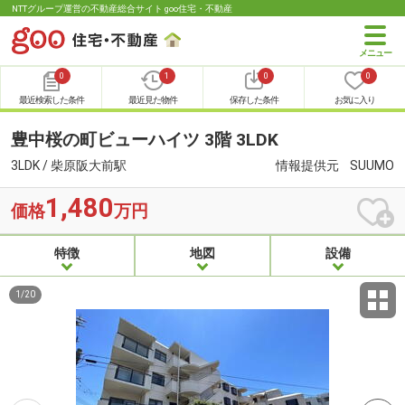
NTTグループ運営の不動産総合サイト goo住宅・不動産
0
1
0
0
最近検索した条件
最近見た物件
保存した条件
お気に入り
豊中桜の町ビューハイツ 3階 3LDK
3LDK / 柴原阪大前駅
情報提供元
SUUMO
1,480
価格
万円
特徴
地図
設備
1
/
20