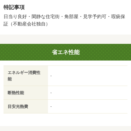
番古いリフォーム箇所を表します／＜特徴＞・リフォーム
特記事項
履歴あり（２０２０年１０月実施済）・室内丁寧にお使い
です、瑕疵保証付（不動産会社独自）・山が見える・スー
日当り良好・閑静な住宅街・角部屋・見学予約可・瑕疵保
パー 徒歩１０分以内・内装リフォーム・南向き
証（不動産会社独自）
販売戸数：1戸／管理費等帯：8170円／修繕積立金帯：
12190円
省エネ性能
エネルギー消費性
-
能
断熱性能
-
目安光熱費
-