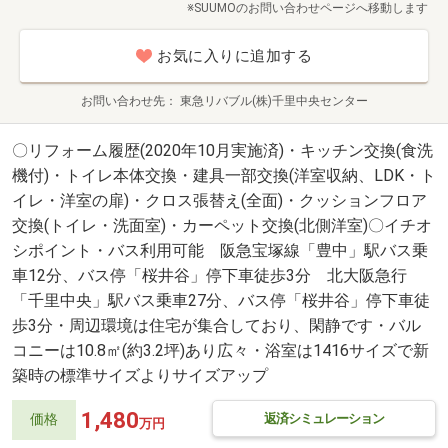
※SUUMOのお問い合わせページへ移動します
お気に入りに追加する
お問い合わせ先
東急リバブル(株)千里中央センター
〇リフォーム履歴(2020年10月実施済)・キッチン交換(食洗
機付)・トイレ本体交換・建具一部交換(洋室収納、LDK・ト
イレ・洋室の扉)・クロス張替え(全面)・クッションフロア
交換(トイレ・洗面室)・カーペット交換(北側洋室)〇イチオ
シポイント・バス利用可能 阪急宝塚線「豊中」駅バス乗
車12分、バス停「桜井谷」停下車徒歩3分 北大阪急行
「千里中央」駅バス乗車27分、バス停「桜井谷」停下車徒
歩3分・周辺環境は住宅が集合しており、閑静です・バル
コニーは10.8㎡(約3.2坪)あり広々・浴室は1416サイズで新
築時の標準サイズよりサイズアップ
1,480
返済シミュレーション
価格
万円