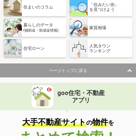
「住みたい街」
住まいのコラム
を見つけよう
暮らしのデータ
家賃相場
(補助金・助成金情報)
人気タウン
住宅ローン
ランキング
ページトップに戻る
goo住宅・不動産
アプリ
大手不動産サイト
物件
の
を