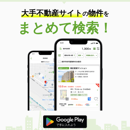
大手不動産サイト
物件
の
を
まとめて検索！