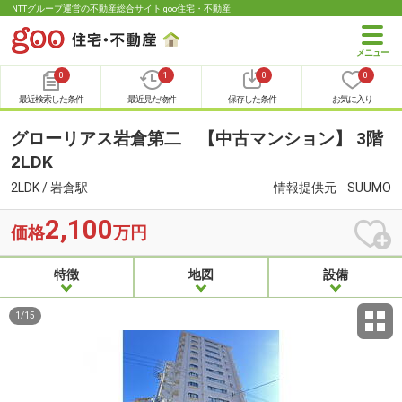
NTTグループ運営の不動産総合サイト goo住宅・不動産
0
1
0
0
最近検索した条件
最近見た物件
保存した条件
お気に入り
グローリアス岩倉第二 【中古マンション】 3階
2LDK
2LDK / 岩倉駅
情報提供元
SUUMO
2,100
価格
万円
特徴
地図
設備
1
/
15