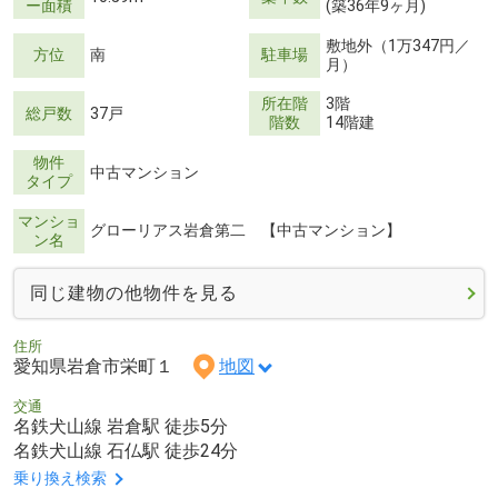
ー面積
(築36年9ヶ月)
敷地外（1万347円／
方位
南
駐車場
月）
所在階
3階
総戸数
37戸
階数
14階建
物件
中古マンション
タイプ
マンショ
グローリアス岩倉第二 【中古マンション】
ン名
同じ建物の他物件を見る
住所
愛知県岩倉市栄町１
地図
交通
名鉄犬山線 岩倉駅 徒歩5分
名鉄犬山線 石仏駅 徒歩24分
乗り換え検索