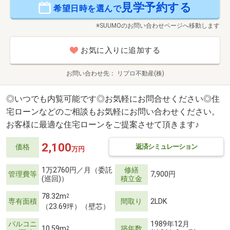
見学予約する
希望日時を選んで
※SUUMOのお問い合わせページへ移動します
お気に入りに追加する
お問い合わせ先
リプロ不動産(株)
◎いつでも内覧可能です◎お気軽にお問合せください◎住
宅ローンなどのご相談もお気軽にお問い合わせください。
お客様に最適な住宅ローンをご提案させて頂きます♪
2,100
返済シミュレーション
価格
万円
1万2760円／月（委託
修繕
管理費等
7,900円
(巡回)）
積立金
78.32m
2
専有面積
間取り
2LDK
（23.69坪）（壁芯）
バルコニ
1989年12月
10.59m
築年数
2