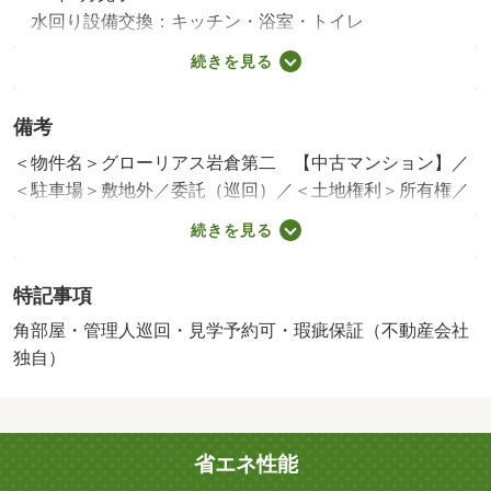
水回り設備交換：キッチン・浴室・トイレ
内装リフォーム：壁・床・全室
続きを見る
※年月は一番古いリフォーム箇所を表します
備考
＜物件名＞グローリアス岩倉第二 【中古マンション】／
＜駐車場＞敷地外／委託（巡回）／＜土地権利＞所有権／
＜間取り＞２ＬＤＫ／＜リフォーム＞●リフォーム：２０
続きを見る
２６年２月完了（水回り設備交換：キッチン・浴室・トイ
レ、内装リフォーム：壁・床・全室）※年月は一番古いリ
特記事項
フォーム箇所を表します／＜特徴＞名鉄犬山線「岩倉」駅
徒歩約４分名古屋まで約１５分小学校徒歩約７分、瑕疵保
角部屋・管理人巡回・見学予約可・瑕疵保証（不動産会社
証付（不動産会社独自）・即引渡可・ＬＤＫ１８畳以上・
独自）
スーパー 徒歩１０分以内・市街地が近い
販売戸数：1戸／管理費等帯：12760円／修繕積立金帯：
7900円
省エネ性能