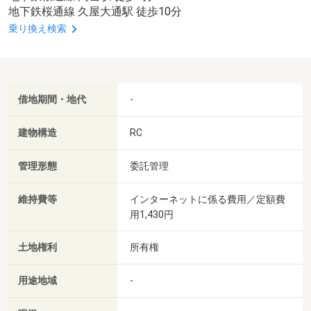
地下鉄桜通線 久屋大通駅 徒歩10分
乗り換え検索
借地期間・地代
-
建物構造
RC
管理形態
委託管理
維持費等
インターネットに係る費用／定額費
用1,430円
土地権利
所有権
用途地域
-