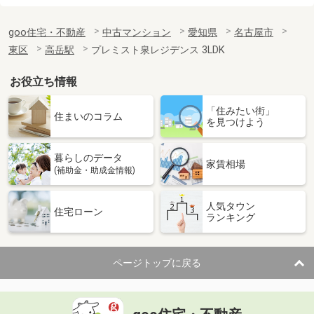
goo住宅・不動産
中古マンション
愛知県
名古屋市
東区
高岳駅
プレミスト泉レジデンス 3LDK
お役立ち情報
「住みたい街」
住まいのコラム
を見つけよう
暮らしのデータ
家賃相場
(補助金・助成金情報)
人気タウン
住宅ローン
ランキング
ページトップに戻る