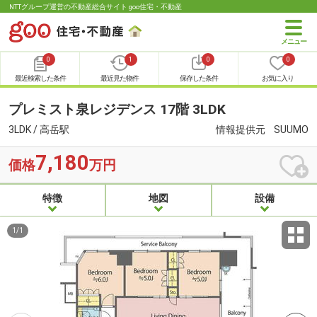
NTTグループ運営の不動産総合サイト goo住宅・不動産
0
1
0
0
最近検索した条件
最近見た物件
保存した条件
お気に入り
プレミスト泉レジデンス 17階 3LDK
3LDK / 高岳駅
情報提供元
SUUMO
7,180
価格
万円
特徴
地図
設備
1
/
1