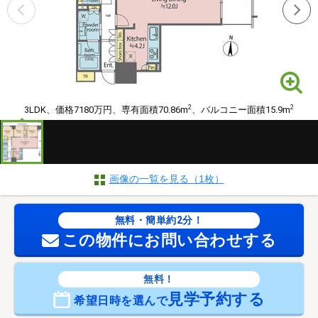
2
2
3LDK、価格7180万円、専有面積70.86m
、バルコニー面積15.9m
画像の一覧を見る（1枚）
無料・簡単約2分！
この物件にお問い合わせする
無料！
見学予約する
希望日時を選んで