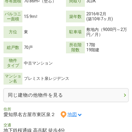
専有面積
70.86m
（壁芯）
間取り
3LDK
2
バルコニ
2016年2月
15.9m
築年数
2
ー面積
(築10年7ヶ月)
敷地内（9000円～2万
方位
東
駐車場
円／月）
所在階
17階
総戸数
70戸
階数
19階建
物件
中古マンション
タイプ
マンショ
プレミスト泉レジデンス
ン名
同じ建物の他物件を見る
住所
愛知県名古屋市東区泉２
地図
交通
地下鉄桜通線 高岳駅 徒歩4分