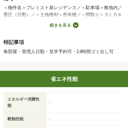
＜物件名＞プレミスト泉レジデンス／＜駐車場＞敷地内／
委託（日勤）／＜土地権利＞所有権／＜間取り＞３ＬＤＫ
／＜特徴＞☆☆ ２４時間ゴミ出し可能！成約時特典は概
続きを見る
要をご確認ください！ ☆☆、即引渡可・２沿線以上利用
可・浴室乾燥機・角住戸・全居室収納
特記事項
販売戸数：1戸／管理費等帯：13680円／修繕積立金帯：
21580円
角部屋・管理人日勤・見学予約可・24時間ゴミ出し可
省エネ性能
エネルギー消費性
-
能
断熱性能
-