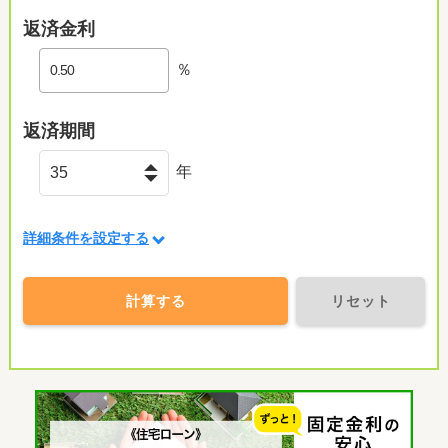
返済金利
％
返済期間
年
詳細条件を設定する
計算する
リセット