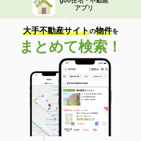
goo住宅・不動産
アプリ
大手不動産サイト
物件
の
を
まとめて検索！