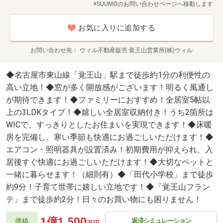
※SUUMOのお問い合わせページへ移動します
お気に入りに追加する
お問い合わせ先
ウィル不動産販売 覚王山営業所(株)ウィル
◆名古屋市東山線「覚王山」駅まで徒歩約1分の利便性の
高い立地！◆窓が多く開放感がございます！明るく風通し
が期待できます！◆ファミリーにおすすめ！全居室5帖以
上の3LDKタイプ！◆嬉しい全居室収納付き！うち2箇所は
WICで、すっきりとしたお住まいを実現できます！◆床暖
房を完備し、寒い季節も快適にお過ごしいただけます！◆
エアコン・照明器具が設置済み！初期費用が抑えられ、入
居後すぐ快適にお過ごしいただけます！◆大切なペットと
一緒に暮らせます！（細則有）◆「田代小学校」まで徒歩
約9分！子育て世帯に嬉しい立地です！◆「覚王山フラン
テ」まで徒歩約2分！日々のお買い物にも困りません！
1億1,500
返済シミュレーション
価格