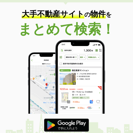
大手不動産サイト
物件
の
を
まとめて検索！