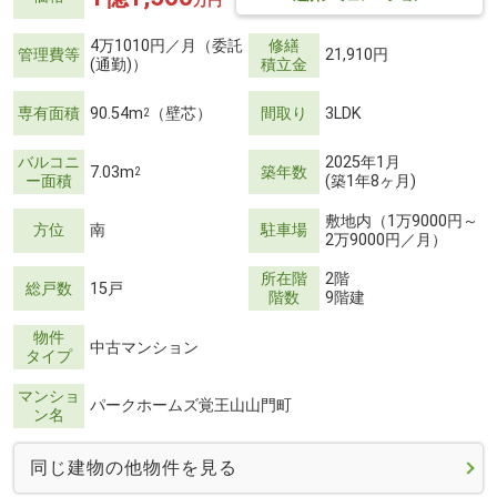
万円
4万1010円／月（委託
修繕
管理費等
21,910円
(通勤)）
積立金
専有面積
90.54m
（壁芯）
間取り
3LDK
2
バルコニ
2025年1月
7.03m
築年数
2
ー面積
(築1年8ヶ月)
敷地内（1万9000円～
方位
南
駐車場
2万9000円／月）
所在階
2階
総戸数
15戸
階数
9階建
物件
中古マンション
タイプ
マンショ
パークホームズ覚王山山門町
ン名
同じ建物の他物件を見る