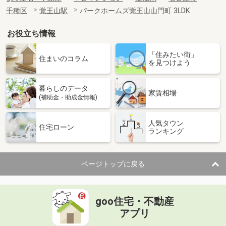
千種区
覚王山駅
パークホームズ覚王山山門町 3LDK
お役立ち情報
「住みたい街」
住まいのコラム
を見つけよう
暮らしのデータ
家賃相場
(補助金・助成金情報)
人気タウン
住宅ローン
ランキング
ページトップに戻る
goo住宅・不動産
アプリ