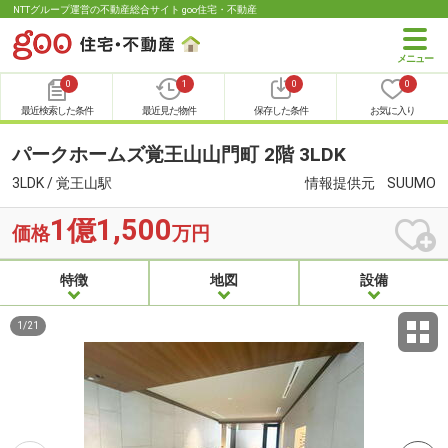
NTTグループ運営の不動産総合サイト goo住宅・不動産
0
1
0
0
最近検索した条件
最近見た物件
保存した条件
お気に入り
パークホームズ覚王山山門町 2階 3LDK
3LDK / 覚王山駅
情報提供元
SUUMO
1億1,500
価格
万円
特徴
地図
設備
1
/
21