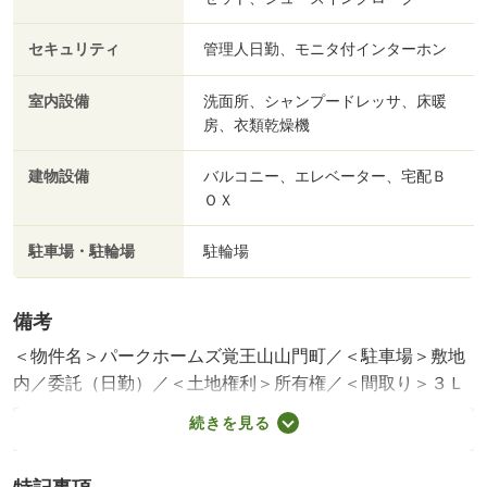
セキュリティ
管理人日勤、モニタ付インターホン
室内設備
洗面所、シャンプードレッサ、床暖
房、衣類乾燥機
建物設備
バルコニー、エレベーター、宅配Ｂ
ＯＸ
駐車場・駐輪場
駐輪場
備考
＜物件名＞パークホームズ覚王山山門町／＜駐車場＞敷地
内／委託（日勤）／＜土地権利＞所有権／＜間取り＞３Ｌ
ＤＫ／＜用途地域＞近隣商業あり／＜特徴＞【即内見可・
続きを見る
定休日無し】◇２階部分の南向き！◆ＬＤＫは広々約２１
帖！、２沿線以上利用可・ＬＤＫ２０畳以上・スーパー