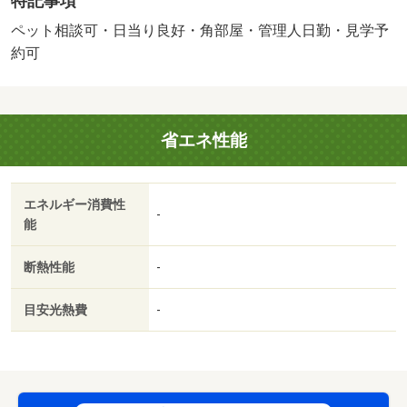
特記事項
徒歩１０分以内・南向き・システムキッチン
販売戸数：1戸／管理費等帯：41010円／修繕積立金帯：
ペット相談可・日当り良好・角部屋・管理人日勤・見学予
21910円
約可
省エネ性能
エネルギー消費性
-
能
断熱性能
-
目安光熱費
-