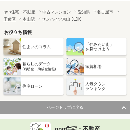
goo住宅・不動産
中古マンション
愛知県
名古屋市
千種区
本山駅
サンハイツ東山 3LDK
お役立ち情報
「住みたい街」
住まいのコラム
を見つけよう
暮らしのデータ
家賃相場
(補助金・助成金情報)
人気タウン
住宅ローン
ランキング
ページトップに戻る
goo住宅・不動産