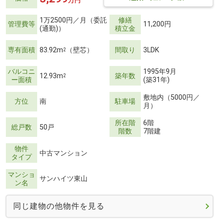
万円
1万2500円／月（委託
修繕
管理費等
11,200円
(通勤)）
積立金
専有面積
83.92m
（壁芯）
間取り
3LDK
2
バルコニ
1995年9月
12.93m
築年数
2
ー面積
(築31年)
敷地内（5000円／
方位
南
駐車場
月）
所在階
6階
総戸数
50戸
階数
7階建
物件
中古マンション
タイプ
マンショ
サンハイツ東山
ン名
同じ建物の他物件を見る