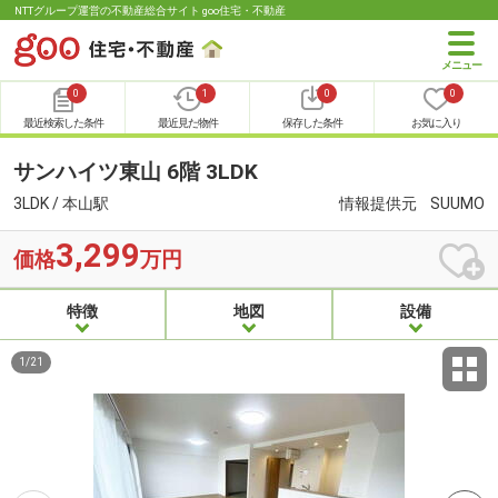
NTTグループ運営の不動産総合サイト goo住宅・不動産
0
1
0
0
最近検索した条件
最近見た物件
保存した条件
お気に入り
サンハイツ東山 6階 3LDK
3LDK / 本山駅
情報提供元
SUUMO
3,299
価格
万円
特徴
地図
設備
1
/
21