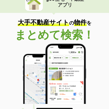
アプリ
大手不動産サイト
物件
の
を
まとめて検索！