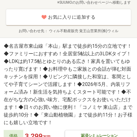
※SUUMOのお問い合わせページへ移動します
お気に入りに追加する
お問い合わせ先
ウィル不動産販売 覚王山営業所(株)ウィル
◆名古屋市東山線「本山」駅まで徒歩約15分の立地です！
◆ファミリーにおすすめ！全居室5帖以上の3LDKタイプ！
◆LDKは約17.5帖とゆとりのある広さ！家具を置いてもゆ
ったり寛げます！◆お料理中もご家族との会話が弾む対面
キッチンを採用！◆リビングに隣接した和室は、客間とし
てや子育てシーンで活躍します！◆2026年5月、内装リフ
ォーム済み！新生活を気持ちよくスタート可能です！◆不
在がちな方の心強い味方、宅配ボックスをお使いいただけ
ます！◆日々のお買い物に便利！「コノミヤ 東山店」まで
徒歩約10分！◆「東山動植物園」まで徒歩約11分！お子様
にも嬉しい立地です！
3,299
返済シミュレーション
価格