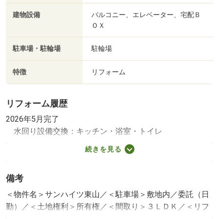
建物設備
バルコニー、エレベーター、宅配Ｂ
ＯＸ
駐車場・駐輪場
駐輪場
特徴
リフォーム
リフォーム履歴
2026年5月完了
水回り設備交換：キッチン・浴室・トイレ
内装リフォーム：壁・床
続きを見る
その他：ハウスクリーニング等
※年月は一番古いリフォーム箇所を表します
備考
＜物件名＞サンハイツ東山／＜駐車場＞敷地内／委託（日
勤）／＜土地権利＞所有権／＜間取り＞３ＬＤＫ／＜リフ
ォーム＞●リフォーム：２０２６年５月完了（水回り設備