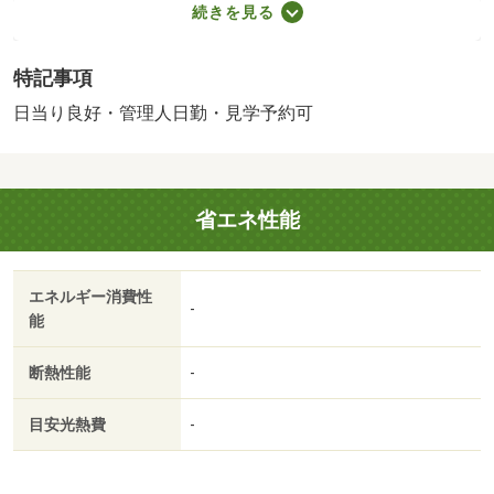
続きを見る
交換：キッチン・浴室・トイレ、内装リフォーム：壁・
床、その他：ハウスクリーニング等）※年月は一番古いリ
特記事項
フォーム箇所を表します／＜用途地域＞１種住居あり／＜
特徴＞【即内見可・定休日無し】◇６階部分の南向き！◆
日当り良好・管理人日勤・見学予約可
内装リフォーム済み！、２沿線以上利用可・スーパー 徒
歩１０分以内・南向き・システムキッチン・陽当り良好
販売戸数：1戸／管理費等帯：12500円／修繕積立金帯：
省エネ性能
11200円
エネルギー消費性
-
能
断熱性能
-
目安光熱費
-