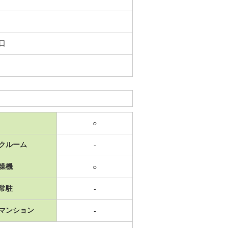
1日
○
クルーム
-
燥機
○
常駐
-
マンション
-