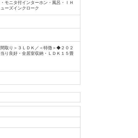
ト・モニタ付インターホン・風呂・ＩＨ
シューズインクローク
＜間取り＞３ＬＤＫ／＜特徴＞◆２０２
陽当り良好・全居室収納・ＬＤＫ１５畳