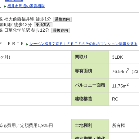
タ
福井市周辺の家賃相場
 福大前西福井駅 徒歩1分
乗換案内
原町駅 徒歩13分
乗換案内
 日華化学前駅 徒歩12分
乗換案内
ＦＩＥＲＴＥ
レーベン福井文京ＦＩＥＲＴＥのその他のマンション情報を見る
7ヶ月)
間取り
3LDK
2
専有面積
76.54m
（23
2
バルコニー面積
11.75m
建物構造
RC
る費用／定額費用1,925円
土地権利
所有権
借地期間・地代