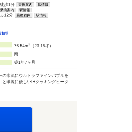
徒歩1分
乗換案内
駅情報
乗換案内
駅情報
歩12分
乗換案内
駅情報
賃相場
2
76.54m
（23.15坪）
南
築1年7ヶ月
ワーの水流にウルトラファインバブルを
計と環境に優しいIHクッキングヒータ