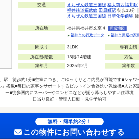
交通
えちぜん鉄道三国線
福大前西福井駅
福井鉄道福武線
田原町駅
徒歩13分
えちぜん鉄道三国線
日華化学前駅
徒
所在地
福井県福井市文京４
周辺地図
福井市の行政データ
福井市周辺の家
間取り
3LDK
専有面積
所在階/階数
13階/14階建
方位
築年月
2025年2月
築年数
井」駅 徒歩約1分■空室につき、ごゆっくりとご内見が可能です■シャ
」搭載■毎日の家事をサポートするビルトイン食器洗い乾燥機■人と家
ー■徒歩圏内にスーパーやコンビニなどが揃う暮らしやすい住環境
日当り良好・管理人日勤・見学予約可
無料・簡単約2分！
この物件にお問い合わせする