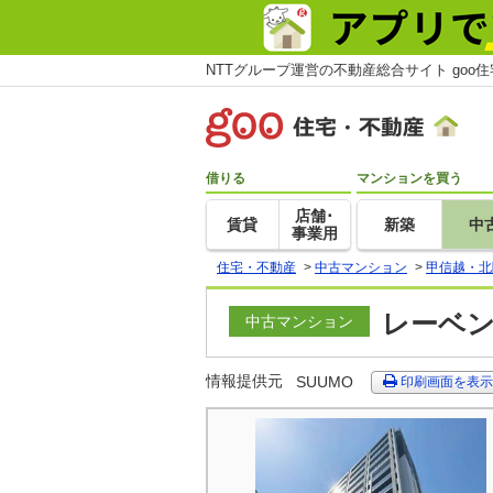
NTTグループ運営の不動産総合サイト goo
借りる
マンションを買う
店舗･
賃貸
新築
中
事業用
住宅・不動産
>
中古マンション
>
甲信越・北
レーベン
中古マンション
情報提供元
SUUMO
印刷画面を表示