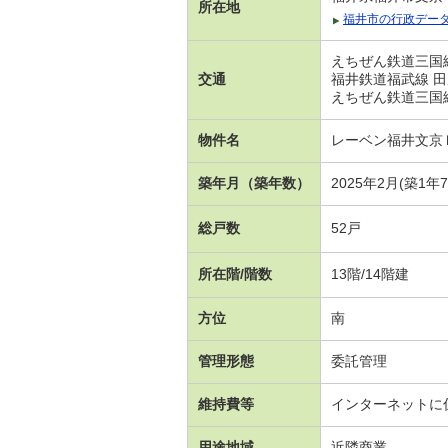
所在地
福井市の行政デー
えちぜん鉄道三国線
交通
福井鉄道福武線 田
えちぜん鉄道三国線
物件名
レーベン福井文京
築年月（築年数）
2025年2月(築1年
総戸数
52戸
所在階/階数
13階/14階建
方位
南
管理形態
委託管理
維持費等
インターネットに係
用途地域
近隣商業