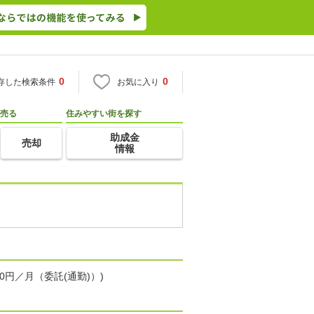
0
0
存した検索条件
お気に入り
売る
住みやすい街を探す
助成金
売却
情報
0円／月（委託(通勤)）)