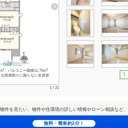
2
2
m
、バルコニー面積11.75m
1
。お部屋割りに困らない全居室
1 / 21
物件を見たい、物件や住環境の詳しい情報やローン相談など、
無料・簡単約2分！