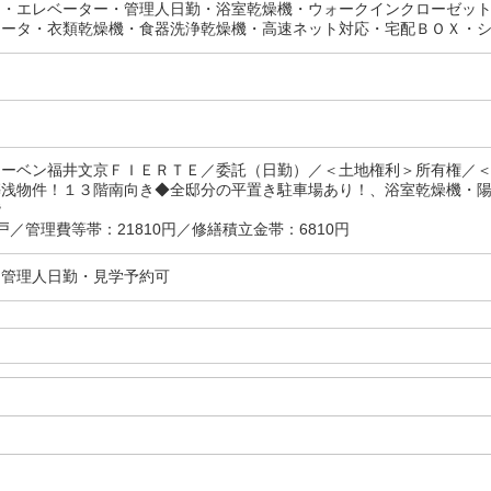
ス・エレベーター・管理人日勤・浴室乾燥機・ウォークインクローゼッ
ヒータ・衣類乾燥機・食器洗浄乾燥機・高速ネット対応・宅配ＢＯＸ・
レーベン福井文京ＦＩＥＲＴＥ／委託（日勤）／＜土地権利＞所有権／
築浅物件！１３階南向き◆全邸分の平置き駐車場あり！、浴室乾燥機・
階
戸／管理費等帯：21810円／修繕積立金帯：6810円
・管理人日勤・見学予約可