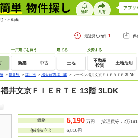
住宅・不動産
1
最近見た物件
保
一戸建てを買う
建てる
投資する
不動産
古
新築
中古
土地
土地活用
投資
陸
>
福井県
>
福井市
>
福大前西福井駅
>
レーベン福井文京ＦＩＥＲＴＥ 3LDK
福井文京ＦＩＥＲＴＥ 13階 3LDK
5,190
価格
万円 (管理費等：2万181
修繕積立金
6,810円