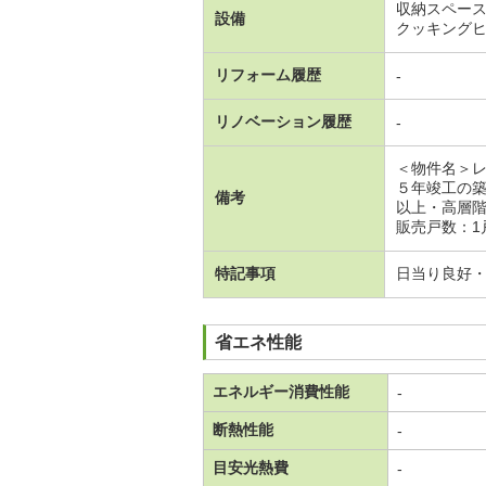
収納スペー
設備
クッキング
リフォーム履歴
-
リノベーション履歴
-
＜物件名＞
５年竣工の
備考
以上・高層
販売戸数：1
特記事項
日当り良好
省エネ性能
エネルギー消費性能
-
断熱性能
-
目安光熱費
-