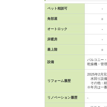
ペット相談可
-
角部屋
○
オートロック
-
床暖房
-
最上階
○
バルコニー
設備
乾燥機・管
2025年2月
水回り設備
リフォーム履歴
その他：給
※年月は一
リノベーション履歴
-