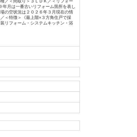
有権／＜間取り＞３ＬＤＫ／＜リフォー
※年月は一番古いリフォーム箇所を表し
車場の空状況は２０２６年３月現在の情
／＜特徴＞《最上階×３方角住戸で採
内装リフォーム・システムキッチン・浴