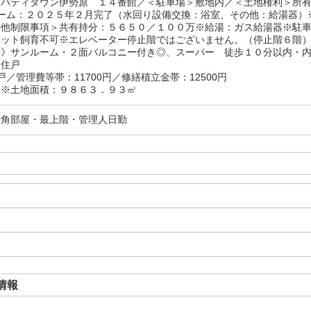
リバティタウン伊勢原 １４番館／＜駐車場＞敷地内／＜土地権利＞所
ォーム：２０２５年２月完了（水回り設備交換：浴室、その他：給湯器）
の他制限事項＞共有持分：５６５０／１００万※給湯：ガス給湯器※駐
ペット飼育不可※エレベーター停止階ではございません。（停止階６階）
好》サンルーム・２面バルコニー付き◎、スーパー 徒歩１０分以内・
角住戸
戸／管理費等帯：11700円／修繕積立金帯：12500円
：※土地面積：９８６３．９３㎡
・角部屋・最上階・管理人日勤
情報