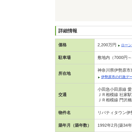
詳細情報
価格
2,200万円
ローン
駐車場
敷地内（7000円～
神奈川県伊勢原市
所在地
伊勢原市の行政デ
小田急小田原線 愛
交通
ＪＲ相模線 社家駅 
ＪＲ相模線 門沢橋駅
物件名
リバティタウン伊
築年月（築年数）
1992年2月(築34