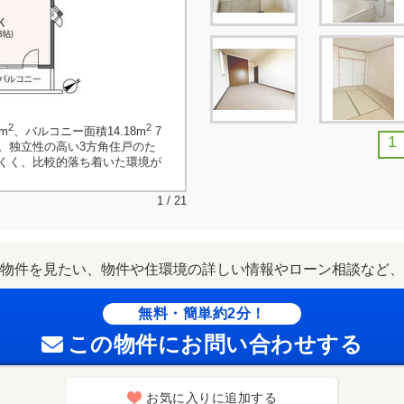
2
2
m
、バルコニー面積14.18m
7
1
。独立性の高い3方角住戸のた
くく、比較的落ち着いた環境が
1 / 21
物件を見たい、物件や住環境の詳しい情報やローン相談など、
無料・簡単約2分！
この物件にお問い合わせする
お気に入りに追加する