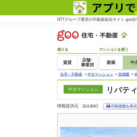
NTTグループ運営の不動産総合サイト goo
借りる
マンションを買う
店舗･
賃貸
新築
中
事業用
住宅・不動産
>
中古マンション
>
首都圏
>
リバティ
中古マンション
情報提供元
SUUMO
印刷画面を表示