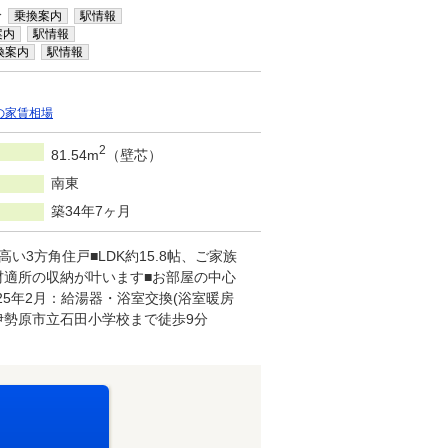
分
乗換案内
駅情報
案内
駅情報
換案内
駅情報
の家賃相場
2
81.54m
（壁芯）
南東
築34年7ヶ月
い3方角住戸■LDK約15.8帖、ご家族
材適所の収納が叶います■お部屋の中心
5年2月：給湯器・浴室交換(浴室暖房
伊勢原市立石田小学校まで徒歩9分