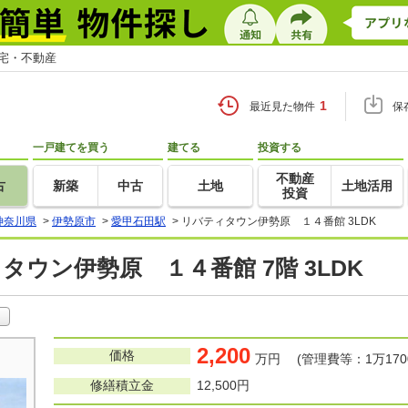
住宅・不動産
1
最近見た物件
保
一戸建てを買う
建てる
投資する
不動産
古
新築
中古
土地
土地活用
投資
神奈川県
>
伊勢原市
>
愛甲石田駅
>
リバティタウン伊勢原 １４番館 3LDK
タウン伊勢原 １４番館 7階 3LDK
2,200
価格
万円 (管理費等：1万170
修繕積立金
12,500円