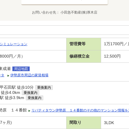
お問い合わせ先
小田急不動産(株)厚木店
管理費等
1万1700円
シミュレーション
8000円／月）
修繕積立金
12,500円
東成瀬
周辺地図
ータ
伊勢原市周辺の家賃相場
甲石田駅 徒歩10分
乗換案内
徒歩4.0km
乗換案内
 徒歩3.9km
乗換案内
勢原 １４番館
リバティタウン伊勢原 １４番館のその他のマンション情報を
年7ヶ月)
間取り
3LDK