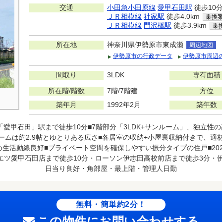
交通
小田急小田原線
愛甲石田駅
徒歩10
ＪＲ相模線
社家駅
徒歩4.0km
乗換
ＪＲ相模線
門沢橋駅
徒歩3.9km
乗
所在地
神奈川県伊勢原市東成瀬
周辺地図
伊勢原市の行政データ
伊勢原市周辺
間取り
3LDK
専有面積
所在階/階数
7階/7階建
方位
築年月
1992年2月
築年数
愛甲石田」駅まで徒歩10分■7階部分「3LDK+サンルーム」、独立性の高
ームは約2.9帖とゆとりある広さ■各居室の収納+小屋裏収納付きで、適
生活動線良好■プライベート空間を確保しやすい振分タイプの住戸■202
エツ愛甲石田店まで徒歩10分・ローソン伊志田高校前店まで徒歩3分・
日当り良好・角部屋・最上階・管理人日勤
無料・簡単約2分！
この物件にお問い合わせする