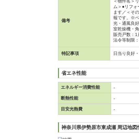
＜物件名＞
ム＞●リフ
ます／＜そ
報です。※
備考
光・通風良
室乾燥機・
販売戸数：1
法令等制限
特記事項
日当り良好
省エネ性能
エネルギー消費性能
-
断熱性能
-
目安光熱費
-
神奈川県伊勢原市東成瀬 周辺地図