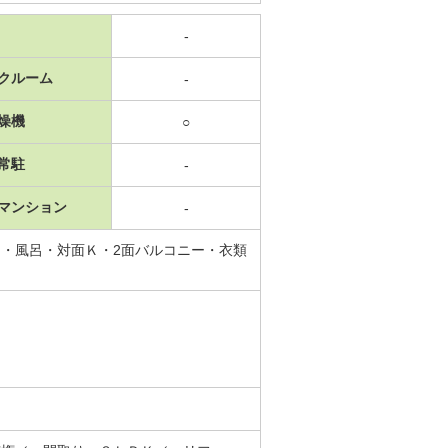
-
クルーム
-
燥機
○
常駐
-
マンション
-
・風呂・対面Ｋ・2面バルコニー・衣類