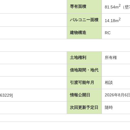
2
専有面積
81.54m
（壁
2
バルコニー面積
14.18m
建物構造
RC
土地権利
所有権
借地期間・地代
引渡可能年月
相談
情報公開日
2026年8月6
63229]
次回更新予定日
随時