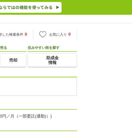
0
0
存した検索条件
お気に入り
売る
住みやすい街を探す
助成金
売却
情報
0円／月（一部委託(通勤)）)