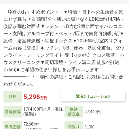
－物件のおすすめポイント－▼特徴・階下への生活音を気
にせず暮らせる1階部分・憩いの場となるLDKは約14.7帖・
会話が弾む対面式キッチン・LD含む2室に面するバルコニ
ー・玄関はアルコーブ付・ペット2匹まで飼育可(細則有)▼
設備・浴室乾燥機・宅配ボックス▼2026年5月室内リフォ
ーム内容【交換】キッチン、UB、便器、洗面化粧台、ダウ
ンライト・シーリングライト 等【その他】クロス張替、ハ
ウスクリーニング▼周辺環境・ライフ溝口店 徒歩4分(約
276m)■ ご希望の住まい探しをお手伝いします
━━━━━・・・物件の詳細・ご相談はお気軽にお問い合
わせください。
5,298
返済シミュレーション
価格
万円
1万4100円／月（委託
修繕
管理費等
27,440円
(通勤)）
積立金
72.66m
2
専有面積
間取り
3LDK