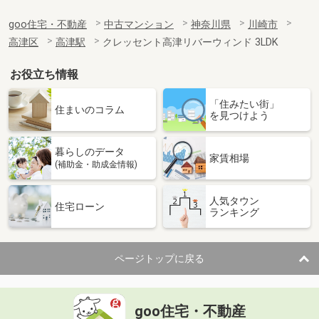
goo住宅・不動産
中古マンション
神奈川県
川崎市
高津区
高津駅
クレッセント高津リバーウィンド 3LDK
お役立ち情報
「住みたい街」
住まいのコラム
を見つけよう
暮らしのデータ
家賃相場
(補助金・助成金情報)
人気タウン
住宅ローン
ランキング
ページトップに戻る
goo住宅・不動産