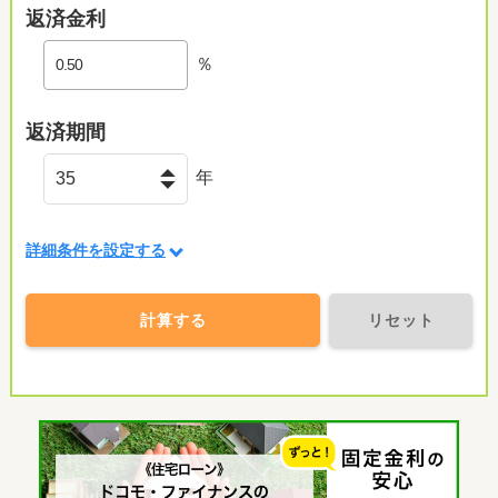
返済金利
％
返済期間
年
詳細条件を設定する
計算する
リセット