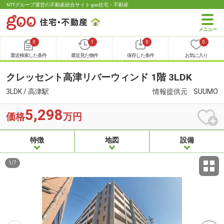
NTTグループ運営の不動産総合サイト goo住宅・不動産
0
1
0
0
最近検索した条件
最近見た物件
保存した条件
お気に入り
クレッセント高津リバーウィンド 1階 3LDK
3LDK / 高津駅
情報提供元
SUUMO
5,298
価格
万円
特徴
地図
設備
1
/
7