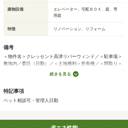
建物設備
エレベーター、宅配ＢＯＸ、庭、専
用庭
特徴
リノベーション、リフォーム
備考
＜物件名＞クレッセント高津リバーウィンド／＜駐車場＞
敷地内／委託（日勤）／＜土地権利＞所有権／＜間取り＞
３ＬＤＫ／＜特徴＞■三井のリハウス■専用庭・バルコニー
続きを見る
付住戸ＷＩＣ等、全居室に収納を確保、スーパー 徒歩１
０分以内・内装リフォーム・システムキッチン・浴室乾燥
特記事項
機・全居室収納
販売戸数：1戸／管理費等帯：14100円／修繕積立金帯：
ペット相談可・管理人日勤
27440円
省エネ性能