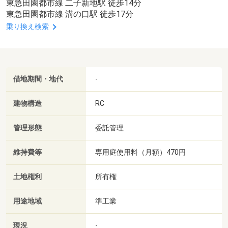
東急田園都市線 二子新地駅 徒歩14分
東急田園都市線 溝の口駅 徒歩17分
乗り換え検索
借地期間・地代
-
建物構造
RC
管理形態
委託管理
維持費等
専用庭使用料（月額）470円
土地権利
所有権
用途地域
準工業
現況
-