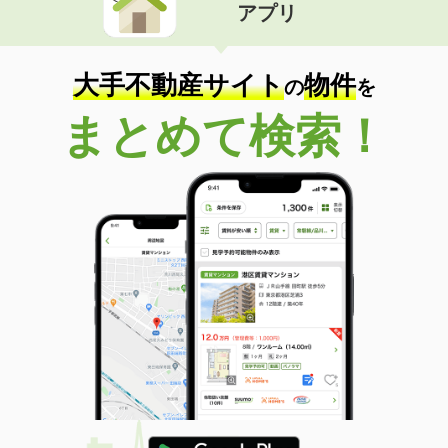
アプリ
大手不動産サイト
物件
の
を
まとめて検索！