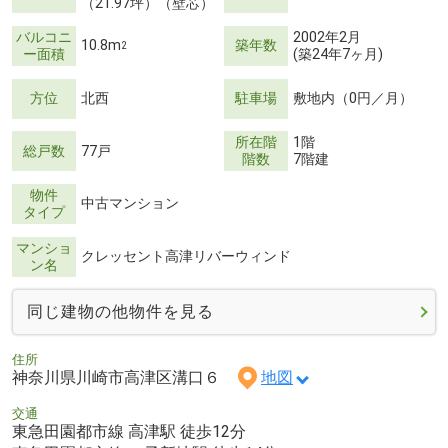
（21.97坪）（壁芯）
バルコニ
2002年2月
10.8m
築年数
2
ー面積
(築24年7ヶ月)
方位
北西
駐車場
敷地内（0円／月）
所在階
1階
総戸数
77戸
階数
7階建
物件
中古マンション
タイプ
マンショ
クレッセント高津リバーウィンド
ン名
同じ建物の他物件を見る
住所
神奈川県川崎市高津区溝口６
地図
交通
東急田園都市線 高津駅 徒歩12分