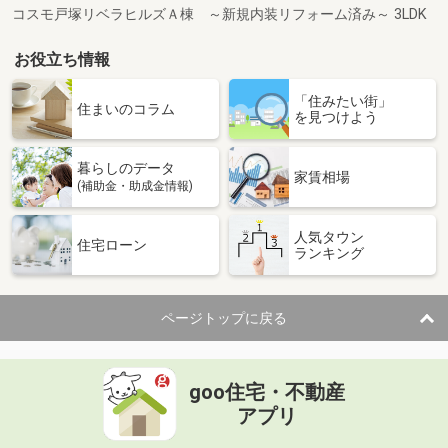
コスモ戸塚リベラヒルズＡ棟 ～新規内装リフォーム済み～ 3LDK
お役立ち情報
「住みたい街」
住まいのコラム
を見つけよう
暮らしのデータ
家賃相場
(補助金・助成金情報)
人気タウン
住宅ローン
ランキング
ページトップに戻る
goo住宅・不動産
アプリ