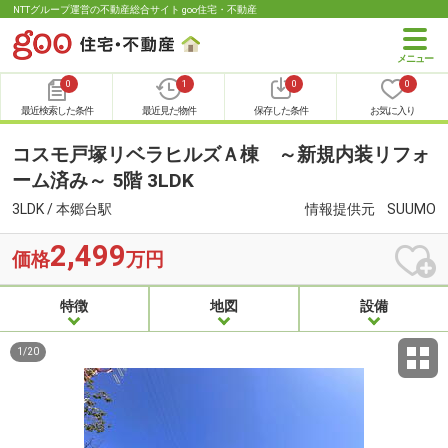
NTTグループ運営の不動産総合サイト goo住宅・不動産
0
1
0
0
最近検索した条件
最近見た物件
保存した条件
お気に入り
コスモ戸塚リベラヒルズＡ棟 ～新規内装リフォ
ーム済み～ 5階 3LDK
3LDK / 本郷台駅
情報提供元
SUUMO
2,499
価格
万円
特徴
地図
設備
1
/
20