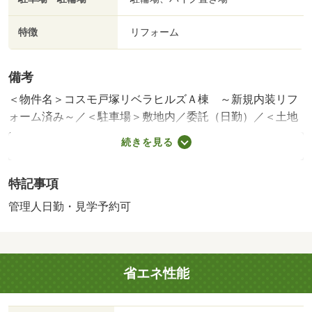
特徴
リフォーム
備考
＜物件名＞コスモ戸塚リベラヒルズＡ棟 ～新規内装リフ
ォーム済み～／＜駐車場＞敷地内／委託（日勤）／＜土地
権利＞所有権／＜間取り＞３ＬＤＫ／＜リフォーム＞●リ
続きを見る
フォーム：２０２６年２月完了（水回り設備交換：キッチ
ン・浴室・トイレ、内装リフォーム：壁・床・全室、その
特記事項
他：ハウスクリーニング）※年月は一番古いリフォーム箇
所を表します／＜用途地域＞準住居あり／＜特徴＞当日の
管理人日勤・見学予約可
内見ご相談ください♪【ギフト商品券フェア開催♪（最大１
０万円分）】、即引渡可・２沿線以上利用可・山が見え
る・スーパー 徒歩１０分以内・内装リフォーム
省エネ性能
販売戸数：1戸／管理費等帯：7790円／修繕積立金帯：
15680円