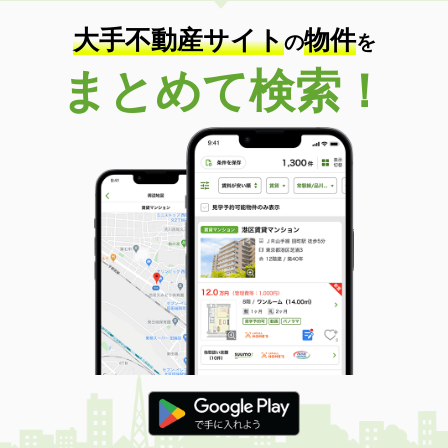
大手不動産サイト
物件
の
を
まとめて検索！