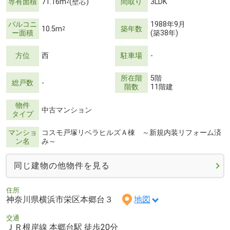
専有面積
71.16m
(壁芯)
間取り
3LDK
2
バルコニ
1988年9月
10.5m
築年数
2
ー面積
(築38年)
方位
西
駐車場
-
所在階
5階
総戸数
-
階数
11階建
物件
中古マンション
タイプ
マンショ
コスモ戸塚リベラヒルズＡ棟 ～新規内装リフォーム済
ン名
み～
同じ建物の他物件を見る
住所
神奈川県横浜市栄区本郷台３
地図
交通
ＪＲ根岸線 本郷台駅 徒歩20分