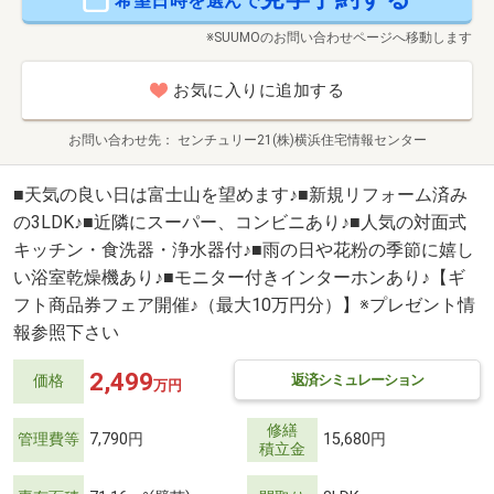
希望日時を選んで
※SUUMOのお問い合わせページへ移動します
お気に入りに追加する
お問い合わせ先
センチュリー21(株)横浜住宅情報センター
■天気の良い日は富士山を望めます♪■新規リフォーム済み
の3LDK♪■近隣にスーパー、コンビニあり♪■人気の対面式
キッチン・食洗器・浄水器付♪■雨の日や花粉の季節に嬉し
い浴室乾燥機あり♪■モニター付きインターホンあり♪【ギ
フト商品券フェア開催♪（最大10万円分）】※プレゼント情
報参照下さい
2,499
返済シミュレーション
価格
万円
修繕
管理費等
7,790円
15,680円
積立金