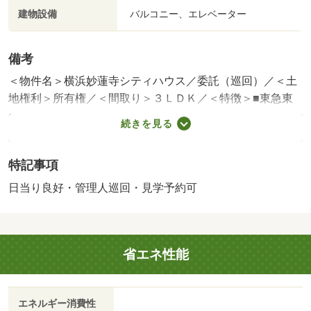
建物設備
バルコニー、エレベーター
備考
＜物件名＞横浜妙蓮寺シティハウス／委託（巡回）／＜土
地権利＞所有権／＜間取り＞３ＬＤＫ／＜特徴＞■東急東
横線「妙蓮寺」駅徒歩１０分！ペットと暮らせるリフォー
続きを見る
ム住宅、即引渡可・２沿線以上利用可・スーパー 徒歩１
０分以内・システムキッチン・浴室乾燥機
特記事項
販売戸数：1戸／管理費等帯：20150円／修繕積立金帯：
20240円
日当り良好・管理人巡回・見学予約可
法令等制限：ペット：犬は体高４０ｃｍ以下・体重１０ｋ
ｇ以下、犬・猫は一戸につき一匹まで 駐車場：１８５０
０－１９５００円／月（空無）
省エネ性能
エネルギー消費性
-