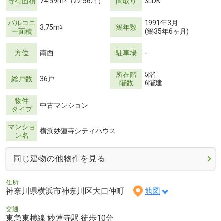
専有面積
74.59m
（22.56坪）
間取り
3LDK
2
バルコニ
1991年3月
3.75m
築年数
2
ー面積
(築35年6ヶ月)
方位
南西
駐車場
-
所在階
5階
総戸数
36戸
階数
6階建
物件
中古マンション
タイプ
マンショ
横浜妙蓮寺シティハウス
ン名
同じ建物の他物件を見る
住所
神奈川県横浜市神奈川区大口仲町
地図
交通
東急東横線 妙蓮寺駅 徒歩10分