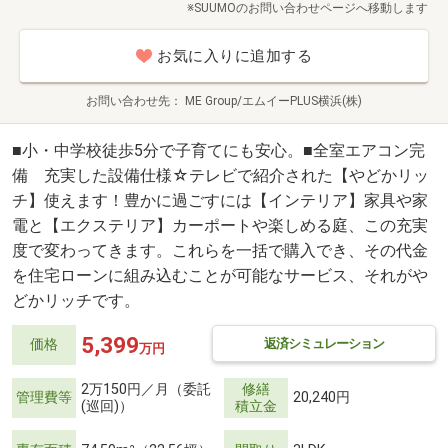
※SUUMOのお問い合わせページへ移動します
お気に入りに追加する
お問い合わせ先
ME Group/エムイーPLUS横浜(株)
■小・中学校徒歩5分で子育てにも安心。■全室エアコン完
備 充実した設備仕様☆テレビで紹介された【やどかリッ
チ】使えます！豊かに過ごすには【インテリア】家具や家
電と【エクステリア】カーポートや楽しめる庭、この充実
度で変わってきます。これらを一括で購入でき、その代金
を住宅ローンに組み込むことが可能なサービス、それがや
どかリッチです。
5,399
返済シミュレーション
価格
万円
2万150円／月（委託
修繕
管理費等
20,240円
(巡回)）
積立金