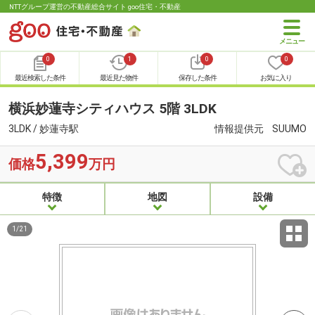
NTTグループ運営の不動産総合サイト goo住宅・不動産
0
1
0
0
最近検索した条件
最近見た物件
保存した条件
お気に入り
横浜妙蓮寺シティハウス 5階 3LDK
3LDK / 妙蓮寺駅
情報提供元
SUUMO
5,399
価格
万円
特徴
地図
設備
1
/
21