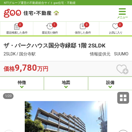
NTTグループ運営の不動産総合サイト goo住宅・不動産
0
1
0
0
最近検索した条件
最近見た物件
保存した条件
お気に入り
ザ・パークハウス国分寺緑邸 1階 2SLDK
2SLDK / 国分寺駅
情報提供元
SUUMO
9,780
価格
万円
特徴
地図
設備
1
/
20