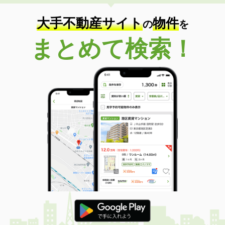
大手不動産サイト
物件
の
を
まとめて検索！