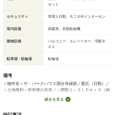
ゼット
セキュリティ
管理人日勤、モニタ付インターホン
室内設備
床暖房、衣類乾燥機
建物設備
バルコニー、エレベーター、宅配Ｂ
ＯＸ
駐車場・駐輪場
駐輪場
備考
＜物件名＞ザ・パークハウス国分寺緑邸／委託（日勤）／
＜土地権利＞所有権の共有／＜間取り＞２ＬＤＫ＋Ｓ（納
戸）／＜用途地域＞商業地域あり／＜特徴＞「ザ・パーク
続きを見る
ハウス」の上質。三菱地所レジデンス旧分譲の築浅レジデ
ンス、設計住宅性能評価書・建設住宅性能評価書（新築
特記事項