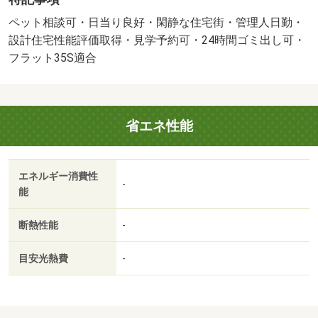
時）・建築確認完了検査済証・フラット３５・Ｓ適合証明
書・新築時・増改築時の設計図
ペット相談可・日当り良好・閑静な住宅街・管理人日勤・
販売戸数：1戸／管理費等帯：17510円／修繕積立金帯：
設計住宅性能評価取得・見学予約可・24時間ゴミ出し可・
11960円
フラット35S適合
省エネ性能
エネルギー消費性
-
能
断熱性能
-
目安光熱費
-