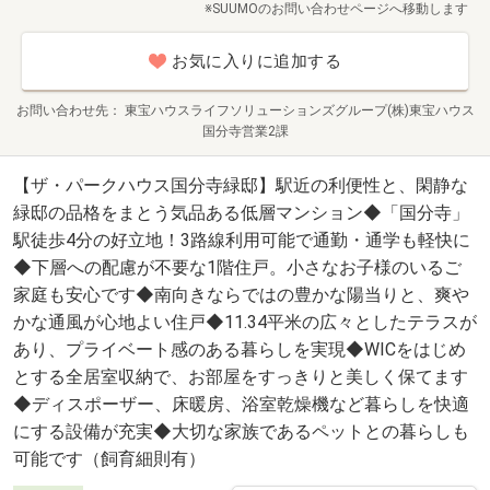
※SUUMOのお問い合わせページへ移動します
お気に入りに追加する
お問い合わせ先
東宝ハウスライフソリューションズグループ(株)東宝ハウス
国分寺営業2課
【ザ・パークハウス国分寺緑邸】駅近の利便性と、閑静な
緑邸の品格をまとう気品ある低層マンション◆「国分寺」
駅徒歩4分の好立地！3路線利用可能で通勤・通学も軽快に
◆下層への配慮が不要な1階住戸。小さなお子様のいるご
家庭も安心です◆南向きならではの豊かな陽当りと、爽や
かな通風が心地よい住戸◆11.34平米の広々としたテラスが
あり、プライベート感のある暮らしを実現◆WICをはじめ
とする全居室収納で、お部屋をすっきりと美しく保てます
◆ディスポーザー、床暖房、浴室乾燥機など暮らしを快適
にする設備が充実◆大切な家族であるペットとの暮らしも
可能です（飼育細則有）