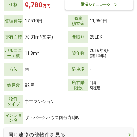
9,780
返済シミュレーション
価格
万円
修繕
管理費等
17,510円
11,960円
積立金
専有面積
70.31m
(壁芯)
間取り
2SLDK
2
バルコニ
2016年9月
11.8m
築年数
2
ー面積
(築10年)
方位
南
駐車場
-
所在階
1階
総戸数
82戸
階数
8階建
物件
中古マンション
タイプ
マンショ
ザ・パークハウス国分寺緑邸
ン名
同じ建物の他物件を見る