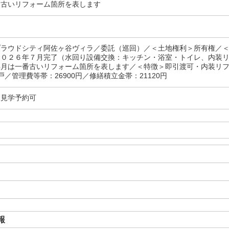
番古いリフォーム箇所を表します
プラウドシティ阿佐ヶ谷ヴィラ／委託（巡回）／＜土地権利＞所有権／＜
２０２６年７月完了（水回り設備交換：キッチン・浴室・トイレ、内装
年月は一番古いリフォーム箇所を表します／＜特徴＞即引渡可・内装リ
戸／管理費等帯：26900円／修繕積立金帯：21120円
・見学予約可
報