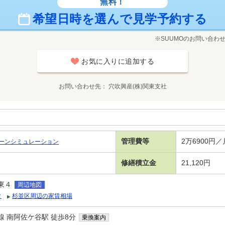
無料！
希望日時を選んで見学予約する
※SUUMOのお問い合わ
お気に入りに追加する
お問い合わせ先
穴吹興産(株)関東支社
管理費等
2万6900円
ーンシミュレーション
修繕積立金
21,120円
東４
周辺地図
タ
杉並区周辺の家賃相場
 南阿佐ケ谷駅 徒歩8分
乗換案内