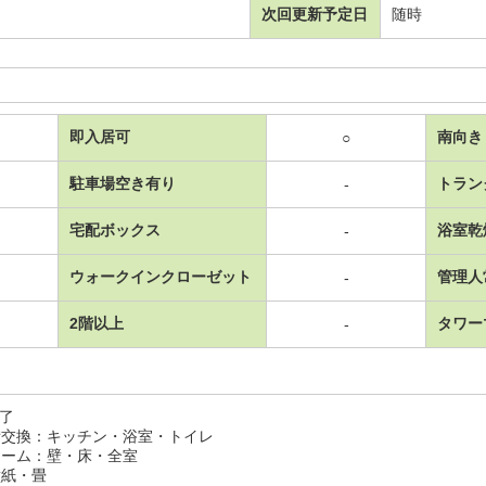
次回更新予定日
随時
即入居可
南向き
○
駐車場空き有り
トラン
-
宅配ボックス
浴室乾
-
ウォークインクローゼット
管理人
-
2階以上
タワー
-
完了
交換：キッチン・浴室・トイレ
ーム：壁・床・全室
紙・畳