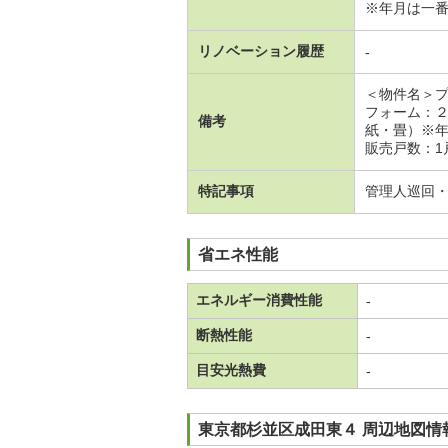
※年月は一
リノベーション履歴
-
＜物件名＞
フォーム：
備考
紙・畳）※
販売戸数：1
特記事項
管理人巡回
省エネ性能
エネルギー消費性能
-
断熱性能
-
目安光熱費
-
東京都杉並区成田東４ 周辺地図情