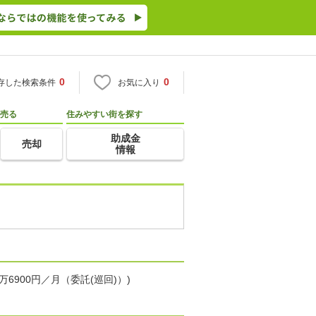
0
0
存した検索条件
お気に入り
売る
住みやすい街を探す
助成金
売却
情報
6900円／月（委託(巡回)）)