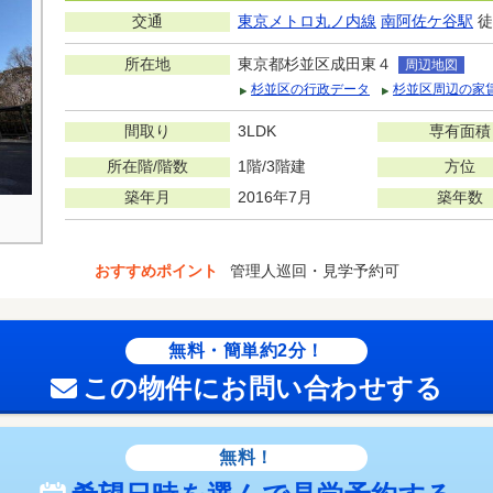
交通
東京メトロ丸ノ内線
南阿佐ケ谷駅
徒
所在地
東京都杉並区成田東４
周辺地図
杉並区の行政データ
杉並区周辺の家
間取り
3LDK
専有面積
所在階/階数
1階/3階建
方位
築年月
2016年7月
築年数
おすすめポイント
管理人巡回・見学予約可
無料・簡単約2分！
この物件にお問い合わせする
無料！