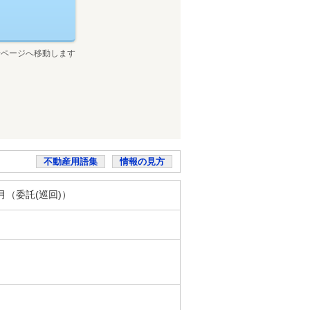
せページへ移動します
不動産用語集
情報の見方
／月（委託(巡回)）