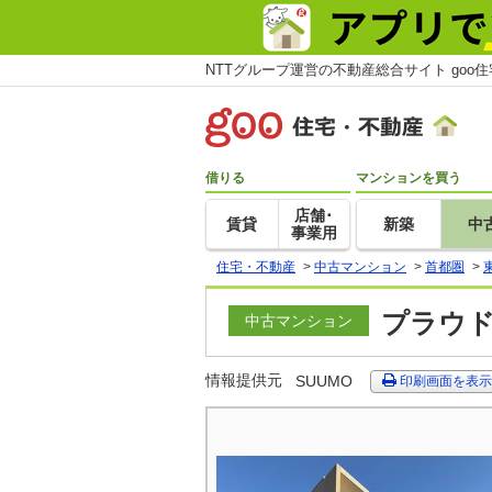
NTTグループ運営の不動産総合サイト goo
借りる
マンションを買う
店舗･
賃貸
新築
中
事業用
住宅・不動産
>
中古マンション
>
首都圏
>
プラウド
中古マンション
情報提供元
SUUMO
印刷画面を表示