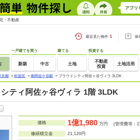
住宅・不動産
1
最近見た物件
保
一戸建てを買う
建てる
投資する
不動産
古
新築
中古
土地
土地活用
投資
東京都
>
杉並区
>
南阿佐ケ谷駅
>
プラウドシティ阿佐ヶ谷ヴィラ 3LDK
シティ阿佐ヶ谷ヴィラ 1階 3LDK
1億1,980
価格
万円 (管理費等：2万
修繕積立金
21,120円