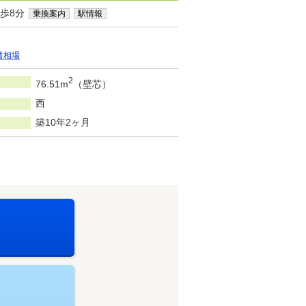
歩8分
乗換案内
駅情報
賃相場
2
76.51m
（壁芯）
西
築10年2ヶ月