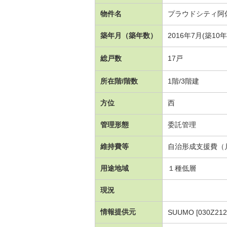
物件名
プラウドシティ阿
築年月（築年数）
2016年7月(築10
総戸数
17戸
所在階/階数
1階/3階建
方位
西
管理形態
委託管理
維持費等
自治形成支援費（月
用途地域
１種低層
現況
情報提供元
SUUMO [030Z212