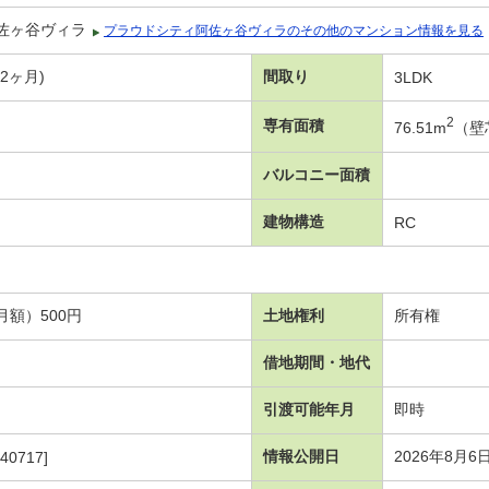
佐ヶ谷ヴィラ
プラウドシティ阿佐ヶ谷ヴィラのその他のマンション情報を見る
年2ヶ月)
間取り
3LDK
2
専有面積
76.51m
（壁
バルコニー面積
建物構造
RC
額）500円
土地権利
所有権
借地期間・地代
引渡可能年月
即時
情報公開日
2026年8月6
40717]