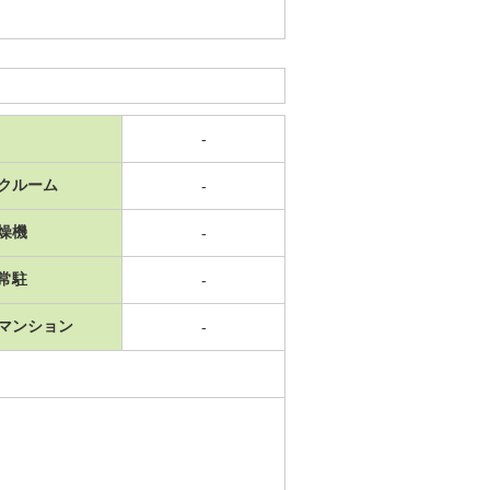
-
クルーム
-
燥機
-
常駐
-
マンション
-