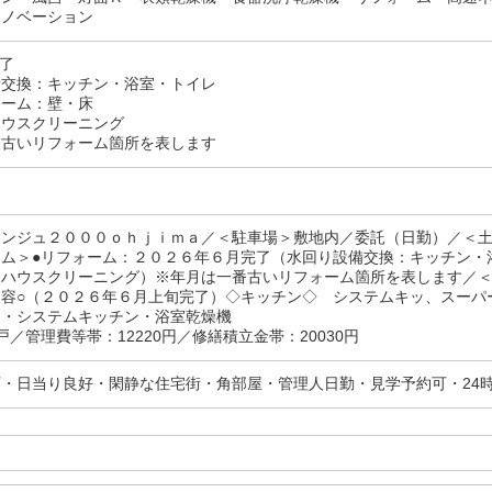
リノベーション
完了
交換：キッチン・浴室・トイレ
ーム：壁・床
ウスクリーニング
番古いリフォーム箇所を表します
ランジュ２０００ｏｈｊｉｍａ／＜駐車場＞敷地内／委託（日勤）／＜
ーム＞●リフォーム：２０２６年６月完了（水回り設備交換：キッチン・
：ハウスクリーニング）※年月は一番古いリフォーム箇所を表します／＜
内容○（２０２６年６月上旬完了）◇キッチン◇ システムキッ、スーパ
ム・システムキッチン・浴室乾燥機
戸／管理費等帯：12220円／修繕積立金帯：20030円
・日当り良好・閑静な住宅街・角部屋・管理人日勤・見学予約可・24