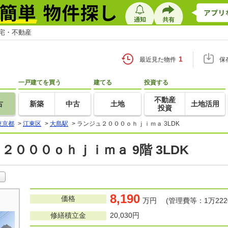
住宅・不動産
1
最近見た物件
保
一戸建てを買う
建てる
投資する
不動産
古
新築
中古
土地
土地活用
投資
東京都
>
江東区
>
大島駅
>
ランジュ２０００ｏｈｊｉｍａ 3LDK
２０００ｏｈｊｉｍａ 9階 3LDK
8,190
価格
万円 (管理費等：1万222
修繕積立金
20,030円