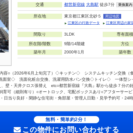
交通
都営新宿線
大島駅
徒歩7分
乗換案内
所在地
東京都江東区北砂５
周辺地図
江東区の行政データ
江東区周辺の家
間取り
3LDK
専有面
所在階/階数
9階/14階建
方位
築年月
2000年1月
築年数
内容○（2026年6月上旬完了）◇キッチン◇ システムキッチン交換（
◇洗面室◇ 洗面化粧台交換、洗濯用防水パン交換◇トイレ◇ 一体型シ
、壁・天井クロス張替え etc○都営新宿線『大島』駅から徒歩７分の
ト飼育可（細則有り）○オートロック、宅配ボックスあり○アフターサービ
・日当り良好・閑静な住宅街・角部屋・管理人日勤・見学予約可・24
無料・簡単約2分！
この物件にお問い合わせする