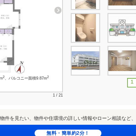
2
2
m
、バルコニー面積9.87m
1
1 / 21
物件を見たい、物件や住環境の詳しい情報やローン相談など、
無料・簡単約2分！