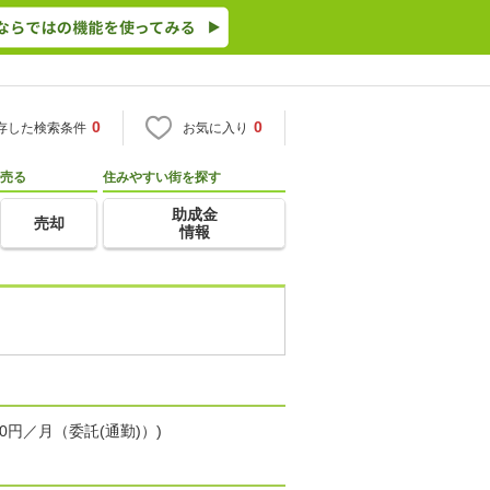
0
0
存した検索条件
お気に入り
売る
住みやすい街を探す
助成金
売却
情報
0円／月（委託(通勤)）)