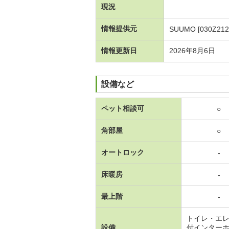
現況
情報提供元
SUUMO [030Z212
情報更新日
2026年8月6日
設備など
ペット相談可
○
角部屋
○
オートロック
-
床暖房
-
最上階
-
トイレ・エ
設備
付インター