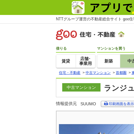
NTTグループ運営の不動産総合サイト goo
借りる
マンションを買う
店舗･
賃貸
新築
中
事業用
住宅・不動産
>
中古マンション
>
首都圏
>
ランジュ
中古マンション
情報提供元
SUUMO
印刷画面を表示