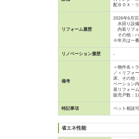
配ＢＯＸ・
2026年6月
水回り設備
リフォーム履歴
内装リフォ
その他：ハ
※年月は一
リノベーション履歴
-
＜物件名＞
／＜リフォ
床、その他
備考
ベーション
装リフォー
販売戸数：1
特記事項
ペット相談可
省エネ性能