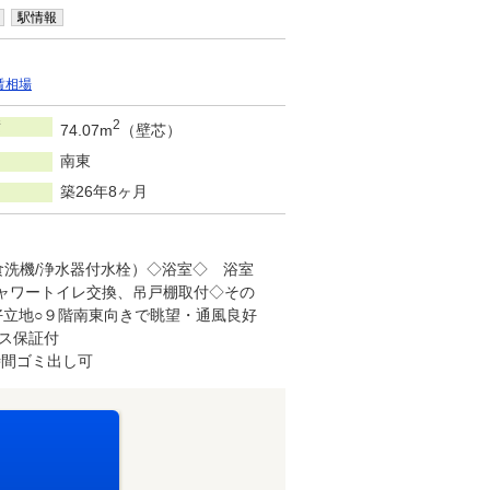
駅情報
賃相場
積
2
74.07m
（壁芯）
南東
築26年8ヶ月
食洗機/浄水器付水栓）◇浴室◇ 浴室
ャワートイレ交換、吊戸棚取付◇その
好立地○９階南東向きで眺望・通風良好
ス保証付
時間ゴミ出し可