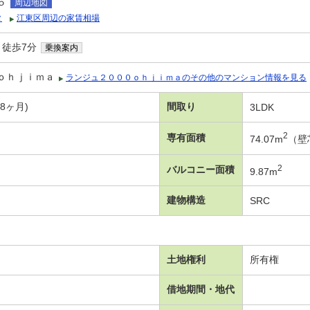
５
周辺地図
タ
江東区周辺の家賃相場
 徒歩7分
乗換案内
ｏｈｊｉｍａ
ランジュ２０００ｏｈｊｉｍａのその他のマンション情報を見る
年8ヶ月)
間取り
3LDK
2
専有面積
74.07m
（壁
2
バルコニー面積
9.87m
建物構造
SRC
土地権利
所有権
借地期間・地代