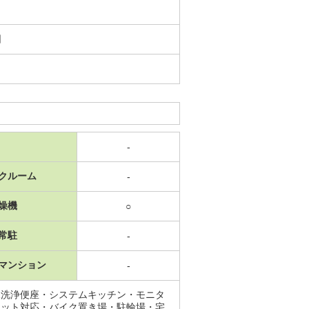
日
-
クルーム
-
燥機
○
常駐
-
マンション
-
水洗浄便座・システムキッチン・モニタ
ネット対応・バイク置き場・駐輪場・宅