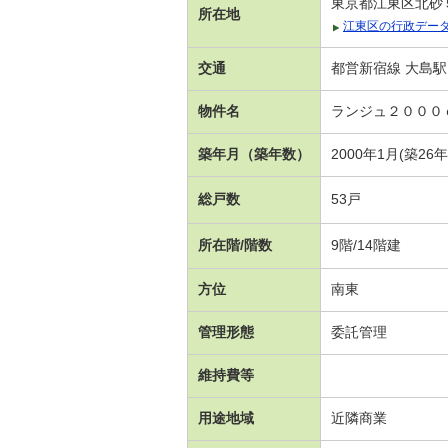
東京都江東区北砂
所在地
江東区の行政デー
交通
都営新宿線 大島駅
物件名
ランジュ２０００
築年月（築年数）
2000年1月(築26
総戸数
53戸
所在階/階数
9階/14階建
方位
南東
管理形態
委託管理
維持費等
用途地域
近隣商業