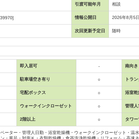
引渡可能年月
相談
情報公開日
2026年8月5
39970]
次回更新予定日
随時
即入居可
南向き
-
駐車場空き有り
トラン
○
宅配ボックス
浴室乾
○
ウォークインクローゼット
管理人
○
2階以上
タワー
○
レベーター・管理人日勤・浴室乾燥機・ウォークインクローゼット・温
ホン・風呂・対面Ｋ・衣類乾燥機・食器洗浄乾燥機・リフォーム・高速