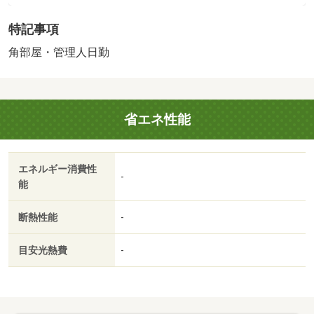
沿線以上利用可・スーパー 徒歩１０分以内・角住戸・駅
特記事項
まで平坦・ＬＤＫ１５畳以上
販売戸数：1戸／管理費等帯：9810円／修繕積立金帯：
角部屋・管理人日勤
14290円
法令等制限：ペット飼育細則あり
省エネ性能
エネルギー消費性
-
能
断熱性能
-
目安光熱費
-