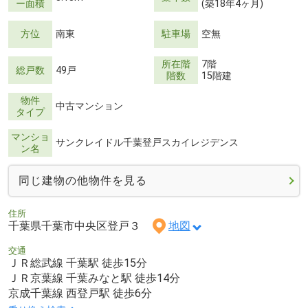
ー面積
(築18年4ヶ月)
方位
南東
駐車場
空無
所在階
7階
総戸数
49戸
階数
15階建
物件
中古マンション
タイプ
マンショ
サンクレイドル千葉登戸スカイレジデンス
ン名
同じ建物の他物件を見る
住所
千葉県千葉市中央区登戸３
地図
交通
ＪＲ総武線 千葉駅 徒歩15分
ＪＲ京葉線 千葉みなと駅 徒歩14分
京成千葉線 西登戸駅 徒歩6分