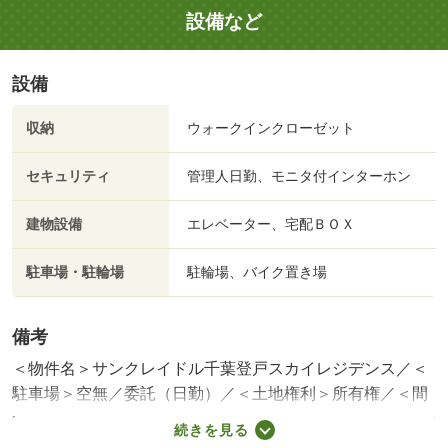
設備など
設備
収納
ウォークインクローゼット
セキュリティ
管理人日勤、モニタ付インターホン
建物設備
エレベーター、宅配ＢＯＸ
駐車場・駐輪場
駐輪場、バイク置き場
備考
＜物件名＞サンクレイドル千葉登戸スカイレジデンス／＜
駐車場＞空無／委託（日勤）／＜土地権利＞所有権／＜間
取り＞３ＬＤＫ／＜特徴＞◆専有面積７６．０７㎡（壁
続きを見る
芯）◆間取り３ＬＤＫ◆南東向きバルコニー◆角部屋、２