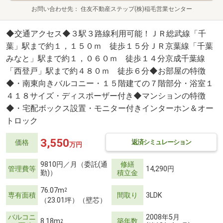
お問い合わせ先
住友不動産ステップ(株)稲毛営業センター
◆交通アクセス◆３駅３路線利用可能！ＪＲ総武線「千
葉」駅まで約１，１５０ｍ 徒歩１５分ＪＲ京葉線「千葉
みなと」駅まで約１，０６０ｍ 徒歩１４分京成千葉線
「西登戸」駅まで約４８０ｍ 徒歩６分◆お部屋の特徴
◆・南東向きバルコニー・１５階建ての７階部分・浴室１
４１８サイズ・ディスポーザー付き◆マンションの特徴
◆・宅配ボックス設置・モニター付きインターホン＆オー
トロック
3,550
返済シミュレーション
価格
万円
9810円／月（委託(通
修繕
管理費等
14,290円
勤)）
積立金
76.07m
2
専有面積
間取り
3LDK
（23.01坪）（壁芯）
バルコニ
2008年5月
8.18m
築年数
2