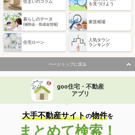
住まいのコラム
を見つけよう
暮らしのデータ
家賃相場
(補助金・助成金情報)
人気タウン
住宅ローン
ランキング
ページトップに戻る
goo住宅・不動産
アプリ
大手不動産サイト
物件
の
を
まとめて検索！