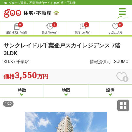
NTTグループ運営の不動産総合サイト goo住宅・不動産
0
1
0
0
最近検索した条件
最近見た物件
保存した条件
お気に入り
サンクレイドル千葉登戸スカイレジデンス 7階
3LDK
3LDK / 千葉駅
情報提供元
SUUMO
3,550
価格
万円
特徴
地図
設備
1
/
20