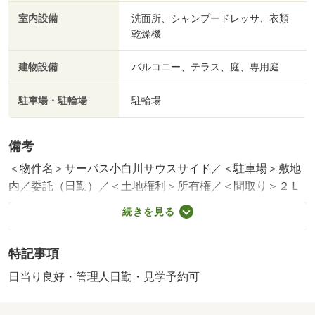
室内設備
洗面所、シャンプードレッサ、衣類
乾燥機
建物設備
バルコニー、テラス、庭、専用庭
駐車場・駐輪場
駐輪場
備考
＜物件名＞サーパス小白川サウスサイド／＜駐車場＞敷地
内／委託（日勤）／＜土地権利＞所有権／＜間取り＞２Ｌ
ＤＫ＋Ｓ（納戸）／＜用途地域＞２種中高あり／＜特徴＞
続きを見る
陽当たり良好♪ガーデニングやお子様遊びに◎専用庭付き１
階住戸！、ＬＤＫ１８畳以上・山が見える・市街地が近
特記事項
い・南向き・浴室乾燥機
販売戸数：1戸／管理費等帯：9700円／修繕積立金帯：
日当り良好・管理人日勤・見学予約可
18300円