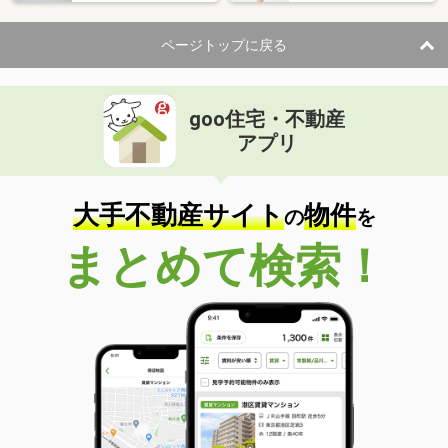
ページトップに戻る
goo住宅・不動産
アプリ
大手不動産サイト
物件
の
を
まとめて検索！