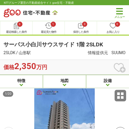
NTTグループ運営の不動産総合サイト goo住宅・不動産
0
1
0
0
最近検索した条件
最近見た物件
保存した条件
お気に入り
サーパス小白川サウスサイド 1階 2SLDK
2SLDK / 山形駅
情報提供元
SUUMO
2,350
価格
万円
特徴
地図
設備
1
/
20