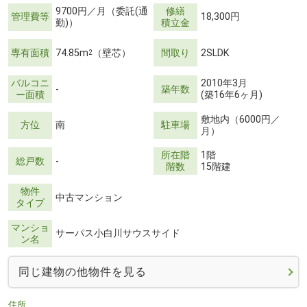
9700円／月（委託(通
修繕
管理費等
18,300円
勤)）
積立金
専有面積
74.85m
（壁芯）
間取り
2SLDK
2
バルコニ
2010年3月
-
築年数
ー面積
(築16年6ヶ月)
敷地内（6000円／
方位
南
駐車場
月）
所在階
1階
総戸数
-
階数
15階建
物件
中古マンション
タイプ
マンショ
サーパス小白川サウスサイド
ン名
同じ建物の他物件を見る
住所