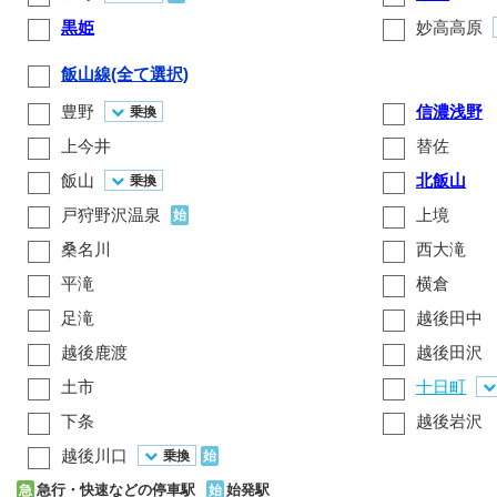
黒姫
妙高高原
飯山線(全て選択)
豊野
信濃浅野
乗換
上今井
替佐
飯山
北飯山
乗換
戸狩野沢温泉
上境
始
桑名川
西大滝
平滝
横倉
足滝
越後田中
越後鹿渡
越後田沢
土市
十日町
下条
越後岩沢
越後川口
乗換
始
急行・快速などの停車駅
始発駅
急
始