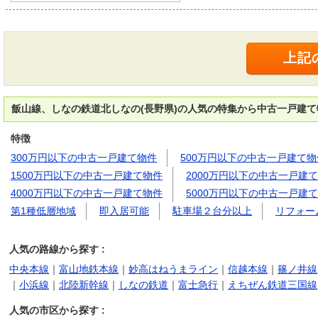
飯山線、しなの鉄道北しなの(長野県)の人気の特集から中古一戸建
特徴
300万円以下の中古一戸建て物件
500万円以下の中古一戸建て物
1500万円以下の中古一戸建て物件
2000万円以下の中古一戸建
4000万円以下の中古一戸建て物件
5000万円以下の中古一戸建
第1種低層地域
即入居可能
駐車場２台分以上
リフォー
人気の路線から探す :
中央本線
｜
富山地鉄本線
｜
妙高はねうまライン
｜
信越本線
｜
篠ノ井線
｜
小浜線
｜
北陸新幹線
｜
しなの鉄道
｜
富士急行
｜
えちぜん鉄道三国線
人気の市区から探す :