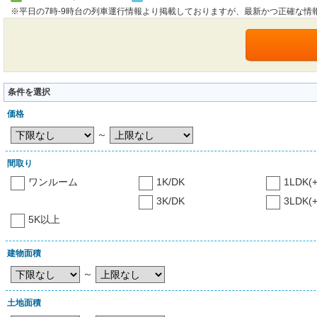
※平日の7時-9時台の列車運行情報より掲載しておりますが、最新かつ正確な情
条件を選択
価格
～
間取り
ワンルーム
1K/DK
1LDK(+
3K/DK
3LDK(+
5K以上
建物面積
～
土地面積