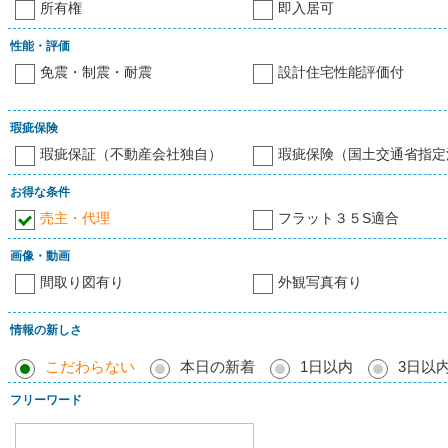
所有権
即入居可
性能・評価
免震・制震・耐震
設計住宅性能評価付
瑕疵保険
瑕疵保証（不動産会社独自）
瑕疵保険（国土交通省指定
お得な条件
売主・代理
フラット３５S適合
画像・動画
間取り図有り
外観写真有り
情報の新しさ
こだわらない
本日の新着
1日以内
3日以
フリーワード