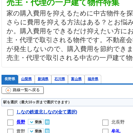
売主・代理の一戸建て物件特集
家の購入費用を抑えるために中古物件を
さらに費用を抑える方法はある？とお悩
か。購入費用をできるだけ抑えたい方に
主・代理で取引される物件です。不動産会
が発生しないので、購入費用を節約でき
売主・代理で取引される中古の一戸建て物
長野県
山梨県
新潟県
石川県
富山県
福井県
路線一覧へ戻る
駅を選択（最大10ヶ所まで選択できます）
しなの鉄道北しなの(全て選択)
長野
北長野
乗換
始
豊野
牟礼
乗換
始