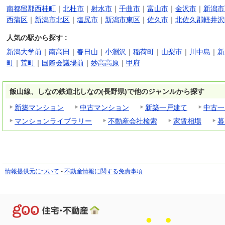
南都留郡西桂町
｜
北杜市
｜
射水市
｜
千曲市
｜
富山市
｜
金沢市
｜
新潟市
西蒲区
｜
新潟市北区
｜
塩尻市
｜
新潟市東区
｜
佐久市
｜
北佐久郡軽井沢
人気の駅から探す :
新潟大学前
｜
南高田
｜
春日山
｜
小淵沢
｜
稲荷町
｜
山梨市
｜
川中島
｜
新
町
｜
荒町
｜
国際会議場前
｜
妙高高原
｜
甲府
飯山線、しなの鉄道北しなの(長野県)で他のジャンルから探す
新築マンション
中古マンション
新築一戸建て
中古一
マンションライブラリー
不動産会社検索
家賃相場
暮
情報提供元について
-
不動産情報に関する免責事項