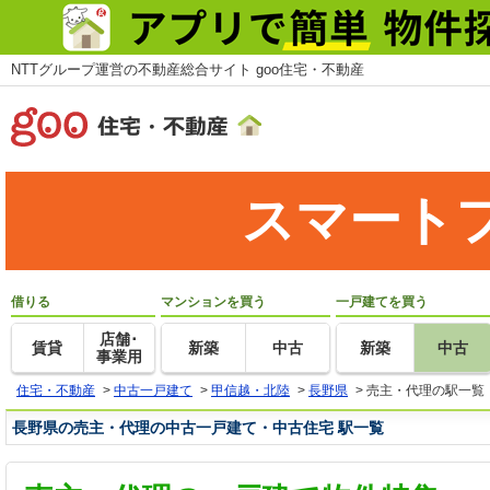
NTTグループ運営の不動産総合サイト goo住宅・不動産
スマート
借りる
マンションを買う
一戸建てを買う
店舗･
賃貸
新築
中古
新築
中古
事業用
住宅・不動産
>
中古一戸建て
>
甲信越・北陸
>
長野県
>
売主・代理の駅一覧
長野県の売主・代理の中古一戸建て・中古住宅 駅一覧