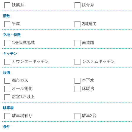
鉄筋系
鉄骨系
階数
平屋
2階建て
立地・特徴
1種低層地域
南道路
キッチン
カウンターキッチン
システムキッチン
設備
都市ガス
本下水
オール電化
床暖房
浴室1坪以上
駐車場
駐車場有り
駐車2台
条件