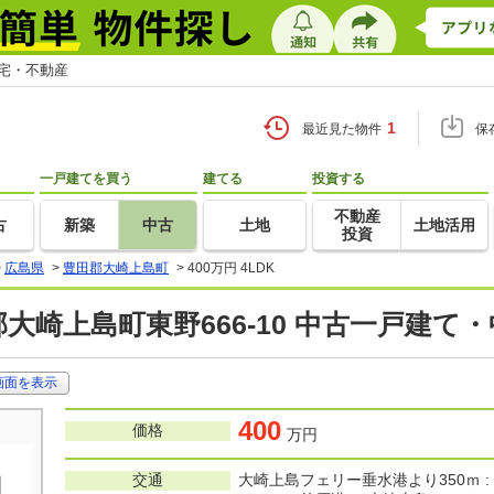
住宅・不動産
1
最近見た物件
保
一戸建てを買う
建てる
投資する
不動産
古
新築
中古
土地
土地活用
投資
>
広島県
>
豊田郡大崎上島町
>
400万円 4LDK
大崎上島町東野666-10 中古一戸建て
画面を表示
400
価格
万円
交通
大崎上島フェリー垂水港より350ｍ :