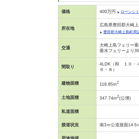
価格
400万円
ローンシ
広島県豊田郡大崎上島
所在地
豊田郡大崎上島町周
大崎上島フェリー垂水
交通
垂水フェリーより35
4LDK（和 １０
間取り
６・８）
2
建物面積
118.85m
2
土地面積
347.74m
(公簿)
私道面積
接道状況
南3ｍ公道接面14.5
用途地域