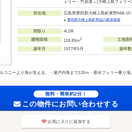
ェリー・竹原港→(大崎上島フェリー2
所在地
広島県豊田郡大崎上島町東野666-10
豊田郡大崎上島町周辺の家賃相場
間取り
4LDK
建物面積
2
土地面
118.85m
築年月
1977年5月
築年数
ルコニーより海が見える。・瀬戸内海まで120ｍ・垂水フェリー乗り場ま
無料・簡単約2分！
この物件にお問い合わせする
お気に入りに追加する