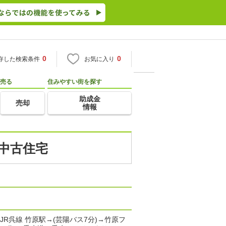
0
0
存した検索条件
お気に入り
売る
住みやすい街を探す
助成金
売却
情報
・中古住宅
 JR呉線 竹原駅→(芸陽バス7分)→竹原フ