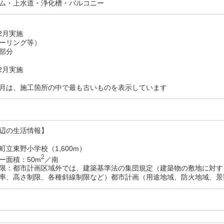
ム・上水道・浄化槽・バルコニー
12月実施
ーリング等）
部分
02月実施
月は、施工箇所の中で最も古いものを表示しています
辺の生活情報】
町立東野小学校（1,600m）
2
ー面積：50m
／南
限：都市計画区域外では、建築基準法の集団規定（建築物の敷地に対す
率、高さ制限、各種斜線制限など）都市計画（用途地域、防火地域、景