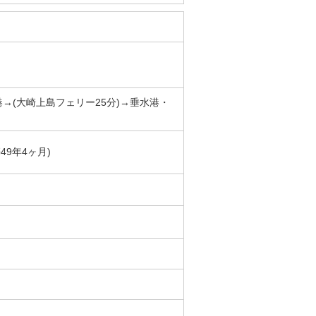
港→(大崎上島フェリー25分)→垂水港・
築49年4ヶ月)