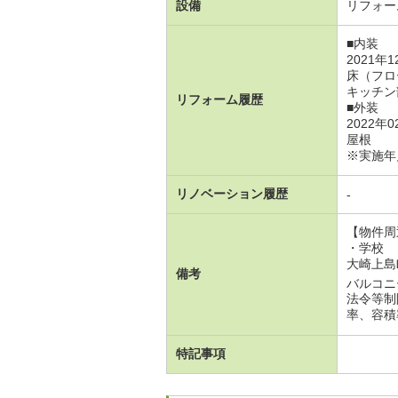
設備
リフォー
■内装
2021年
床（フロ
キッチン
リフォーム履歴
■外装
2022年
屋根
※実施年
リノベーション履歴
-
【物件周
・学校
大崎上島
備考
バルコニ
法令等制
率、容積
特記事項