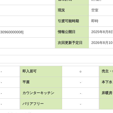
現況
空室
引渡可能時期
即時
情報公開日
2025年8月8
530960000008]
次回更新予定日
2026年8月1
即入居可
売主・
-
○
平屋
本下水
-
-
カウンターキッチン
床暖房
-
-
バリアフリー
-
-