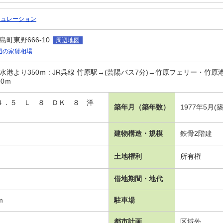
ミュレーション
町東野666-10
周辺地図
辺の家賃相場
港より350ｍ : JR呉線 竹原駅→(芸陽バス7分)→竹原フェリー・竹原
0ｍ
・４．５ Ｌ ８ ＤＫ ８ 洋
築年月（築年数）
1977年5月(
建物構造・規模
鉄骨2階建
土地権利
所有権
借地期間・地代
ｍ
駐車場
都市計画
区域外