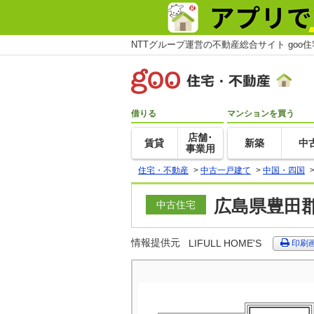
NTTグループ運営の不動産総合サイト goo
借りる
マンションを買う
店舗･
賃貸
新築
中
事業用
住宅・不動産
>
中古一戸建て
>
中国・四国
広島県豊田郡
中古住宅
情報提供元
LIFULL HOME'S
印刷