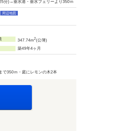
5分)→垂水港・垂水フェリーより350ｍ
周辺地図
積
2
347.74m
(公簿)
築49年4ヶ月
で350ｍ・庭にレモンの木2本