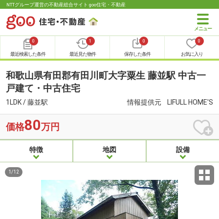
NTTグループ運営の不動産総合サイト goo住宅・不動産
0
1
0
0
最近検索した条件
最近見た物件
保存した条件
お気に入り
和歌山県有田郡有田川町大字粟生 藤並駅 中古一
戸建て・中古住宅
1LDK / 藤並駅
情報提供元
LIFULL HOME'S
80
価格
万円
特徴
地図
設備
1
/
12