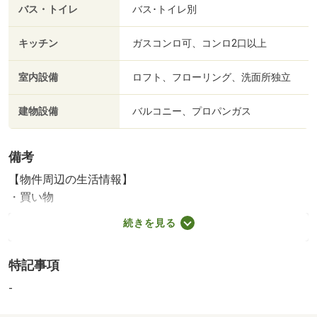
バス・トイレ
バス･トイレ別
キッチン
ガスコンロ可、コンロ2口以上
室内設備
ロフト、フローリング、洗面所独立
建物設備
バルコニー、プロパンガス
備考
【物件周辺の生活情報】
・買い物
ドラッグストア（8,757m）
続きを見る
・その他施設
有田川町立 岩倉公民館（3,734m）
特記事項
公簿売買・現況有姿・契約不適合責任（瑕疵担保責任）免
責・境界非明示でのお引き渡しとさせていただきます。
-
接道及び幅員は全て現況を優先とします。 バルコニーの