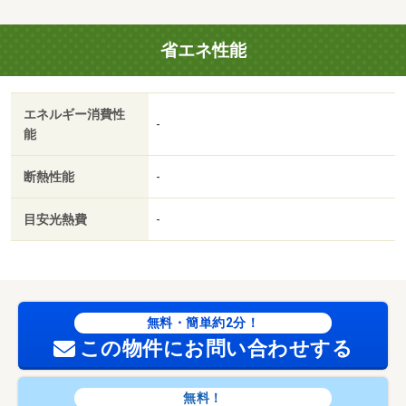
改修・給水工事が必要です。 建物は未登記です。建物築
年数は調査中です。 ［管理費等］建物管理費６０ ０
省エネ性能
００円／年、水道料金２４ ０００円／年が必要で
す。 ［固定資産税］が必要です。 （調査中）
【間取り備考】ＬＤＫ＋ロフト 【設備・特記事項備
エネルギー消費性
考】専用バス・専用トイレ
-
能
国土法届出：不要
2
述べ床面積：24.3m
／南
断熱性能
-
目安光熱費
-
無料・簡単約2分！
この物件にお問い合わせする
無料！