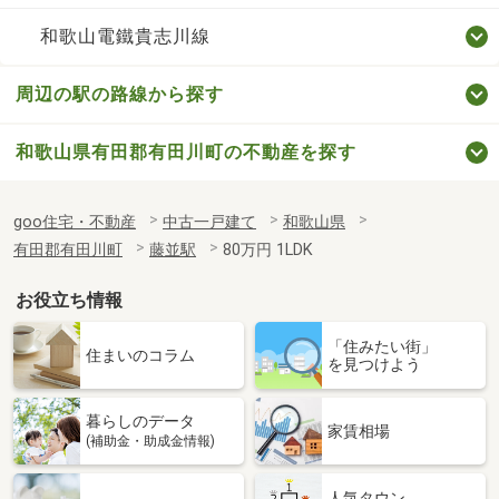
和歌山電鐵貴志川線
周辺の駅の路線から探す
和歌山県有田郡有田川町の不動産を探す
goo住宅・不動産
中古一戸建て
和歌山県
有田郡有田川町
藤並駅
80万円 1LDK
お役立ち情報
「住みたい街」
住まいのコラム
を見つけよう
暮らしのデータ
家賃相場
(補助金・助成金情報)
人気タウン