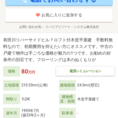
お気に入りに追加する
お問い合わせ先
リバイブリゾート・システム株式会社
有田川リバーサイドヒル？ロフト付木造平屋建 手数料無
料なので、初期費用を抑えたい方にオススメです。中古の
戸建て物件は手ごろな価格が魅力の1つです。お勧めの好
条件の別荘です。フローリングは木のぬくもりが
80
返済シミュレーション
価格
万円
土地面積
210.33m
(公簿)
建物面積
24.3m
(壁芯)
2
2
建物構
間取り
1LDK
木造平屋建て
造・規模
1993年7月
築年月
駐車場
-
(築33年2ヶ月)