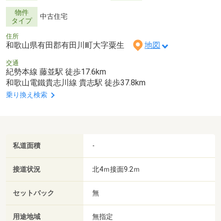
物件
中古住宅
タイプ
住所
和歌山県有田郡有田川町大字粟生
地図
交通
紀勢本線 藤並駅 徒歩17.6km
和歌山電鐵貴志川線 貴志駅 徒歩37.8km
乗り換え検索
私道面積
-
接道状況
北4ｍ接面9.2ｍ
セットバック
無
用途地域
無指定