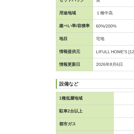
用途地域
１種中高
建ぺい率/容積率
60%/200%
地目
宅地
情報提供元
LIFULL HOME'S [1
情報更新日
2026年8月6日
設備など
1種低層地域
駐車2台以上
都市ガス