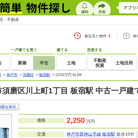
住宅・不動産
1
最近見た物件
保
一戸建てを買う
建てる
投資する
不動産
古
新築
中古
土地
土地活用
投資
県
>
神戸市
>
須磨区
>
板宿駅
>
2250万円 4LDK
須磨区川上町1丁目 板宿駅 中古一戸建
画面を表示
2,250
価格
万円
交通
神戸市西神山手線
板宿駅
徒歩10分