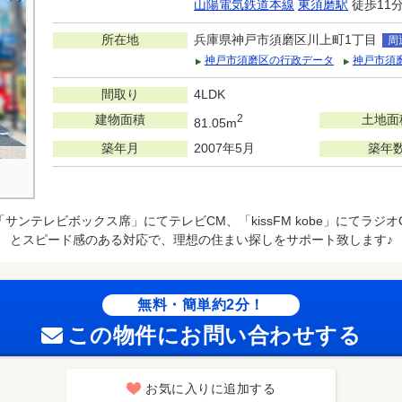
山陽電気鉄道本線
東須磨駅
徒歩11
所在地
兵庫県神戸市須磨区川上町1丁目
周
神戸市須磨区の行政データ
神戸市須
間取り
4LDK
建物面積
2
土地面
81.05m
築年月
2007年5月
築年
M「サンテレビボックス席」にてテレビCM、「kissFM kobe」にてラ
とスピード感のある対応で、理想の住まい探しをサポート致します♪
無料・簡単約2分！
この物件にお問い合わせする
お気に入りに追加する