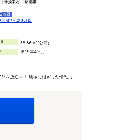
分
乗換案内
駅情報
辺地図
磨区周辺の家賃相場
積
2
88.36m
(公簿)
数
築19年4ヶ月
ジオCMを放送中！ 地域に根ざした情報力