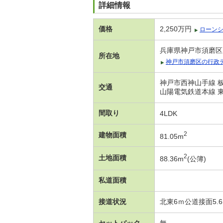
詳細情報
価格
2,250万円
ローン
兵庫県神戸市須磨区
所在地
神戸市須磨区の行政
神戸市西神山手線 板
交通
山陽電気鉄道本線 東
間取り
4LDK
2
建物面積
81.05m
2
土地面積
88.36m
(公簿)
私道面積
接道状況
北東6ｍ公道接面5.
セットバック
無