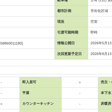
都市計画
市街化区域
現況
空室
引渡可能時期
即時
情報公開日
2026年5月1
258860011180]
次回更新予定日
2026年8月1
即入居可
売主・
-
○
平屋
本下水
-
-
カウンターキッチン
床暖房
○
-