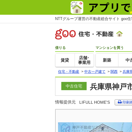
NTTグループ運営の不動産総合サイト goo
借りる
マンションを買う
店舗･
賃貸
新築
中
事業用
住宅・不動産
>
中古一戸建て
>
関西
>
兵庫
兵庫県神戸市
中古住宅
情報提供元
LIFULL HOME'S
印刷