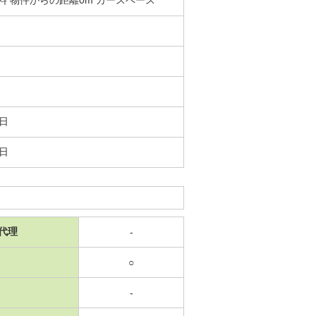
3日
3日
代理
-
○
-