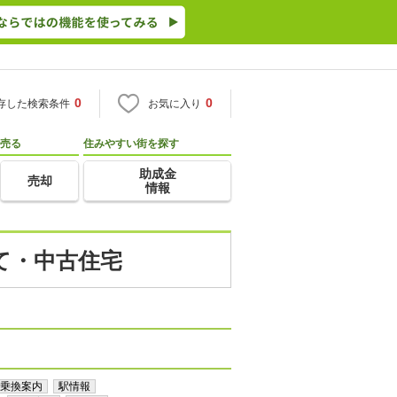
0
0
存した検索条件
お気に入り
売る
住みやすい街を探す
助成金
売却
情報
て・中古住宅
乗換案内
駅情報