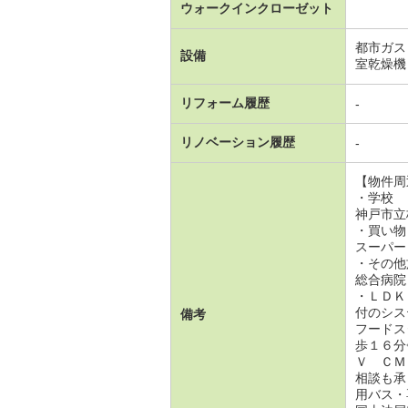
ウォークインクローゼット
都市ガス
設備
室乾燥機
リフォーム履歴
-
リノベーション履歴
-
【物件周
・学校
神戸市立
・買い物
スーパー
・その他
総合病院
・ＬＤＫ
付のシス
備考
フードス
歩１６分
Ｖ ＣＭ
相談も承
用バス・