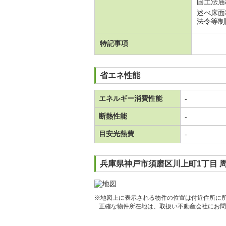
国土法届
述べ床面積
法令等制
特記事項
省エネ性能
エネルギー消費性能
-
断熱性能
-
目安光熱費
-
兵庫県神戸市須磨区川上町1丁目 
※地図上に表示される物件の位置は付近住所に
正確な物件所在地は、取扱い不動産会社にお問