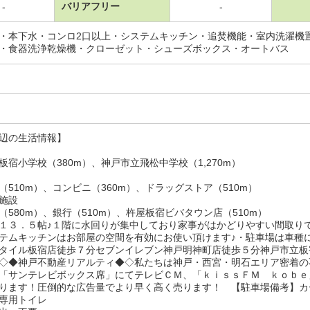
バリアフリー
-
-
・本下水・コンロ2口以上・システムキッチン・追焚機能・室内洗濯機
・食器洗浄乾燥機・クローゼット・シューズボックス・オートバス
辺の生活情報】
板宿小学校（380m）、神戸市立飛松中学校（1,270m）
（510m）、コンビニ（360m）、ドラッグストア（510m）
施設
（580m）、銀行（510m）、杵屋板宿ビバタウン店（510m）
１３．５帖♪１階に水回りが集中しており家事がはかどりやすい間取りで
テムキッチンはお部屋の空間を有効にお使い頂けます♪・駐車場は車種
タイル板宿店徒歩７分セブンイレブン神戸明神町店徒歩５分神戸市立板
◇◆神戸不動産リアルティ◆◇私たちは神戸・西宮・明石エリア密着の
「サンテレビボックス席」にてテレビＣＭ、「ｋｉｓｓＦＭ ｋｏｂｅ
ります！圧倒的な広告量でより早く高く売ります！ 【駐車場備考】カ
専用トイレ