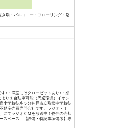
置き場・バルコニー・フローリング・浴
す♪・洋室にはクローゼットあり♪・壁
により１台駐車可能（周辺環境）イオン
宿小学校徒歩５分神戸市立飛松中学校徒
不動産売買専門会社です。ラジオ・Ｔ
」にてラジオＣＭを放送中！物件の売却
ースペース 【設備・特記事項備考】専