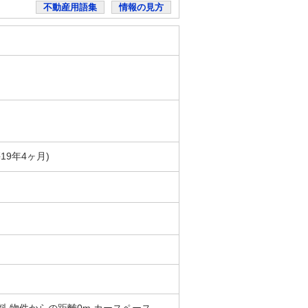
不動産用語集
情報の見方
築19年4ヶ月)
 無料 物件からの距離0m カースペース