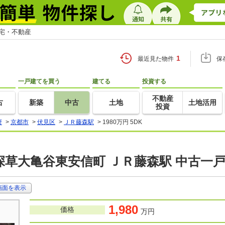
住宅・不動産
1
最近見た物件
保
一戸建てを買う
建てる
投資する
不動産
古
新築
中古
土地
土地活用
投資
府
>
京都市
>
伏見区
>
ＪＲ藤森駅
>
1980万円 5DK
深草大亀谷東安信町 ＪＲ藤森駅 中古一
画面を表示
1,980
価格
万円