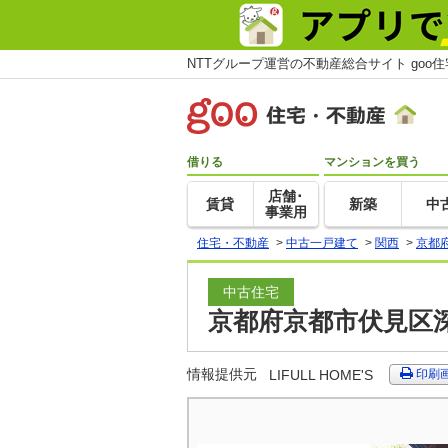
NTTグループ運営の不動産総合サイト goo
借りる
マンションを買う
店舗･
賃貸
新築
中
事業用
住宅・不動産
>
中古一戸建て
>
関西
>
京都
中古住宅
京都府京都市伏見区
情報提供元
LIFULL HOME'S
印刷