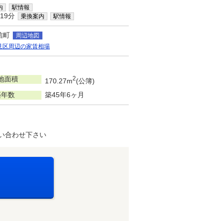
内
駅情報
19分
乗換案内
駅情報
信町
周辺地図
見区周辺の家賃相場
地面積
2
170.27m
(公簿)
築年数
築45年6ヶ月
い合わせ下さい