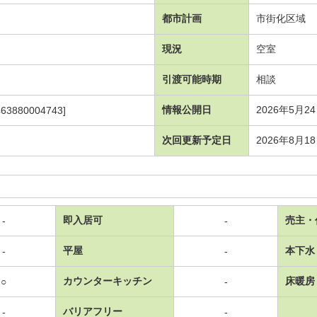
都市計画
市街化区域
現況
空室
引渡可能時期
相談
情報公開日
2026年5月2
463880004743]
次回更新予定日
2026年8月1
即入居可
売主・
-
-
平屋
本下水
-
-
カウンターキッチン
床暖房
○
-
バリアフリー
-
-