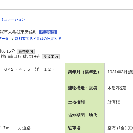
シミュレーション
深草大亀谷東安信町
周辺地図
データ
京都市伏見区周辺の家賃相場
徒歩16分
乗換案内
桃山南口駅 徒歩19分
乗換案内
和 ６×２・４．５ 洋 １２・
築年月（築年数）
1981年3月(
建物構造・規模
木造2階建
土地権利
所有権
借地期間・地代
1.7ｍ 一方道路
駐車場
空有 (1台) 