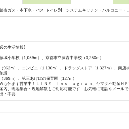
都市ガス・本下水・バス･トイレ別・システムキッチン・バルコニー・
辺の生活情報】
藤城小学校（1,059m）、京都市立藤森中学校（3,250m）
962m）、コンビニ（1,130m）、ドラッグストア（1,327m）、商店街（
施設
（369m）、第三あけぼの保育園（127m）
Ｗも休まず営業中！ＬＩＮＥ、Ｉｎｓｔａｇｒａｍ、ヤマダ不動産ＨＰ
案内、現地集合・現地解散もご対応可能です！お気軽に電話やメールで
出：不要