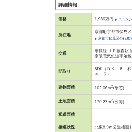
詳細情報
価格
1,980万円
ローン
京都府京都市伏見区
所在地
京都市伏見区の行政
奈良線 ＪＲ藤森駅 
交通
京阪電気鉄道宇治線 
5DK（ＤＫ ６ 
間取り
４．５）
2
建物面積
102.06m
(壁芯)
2
土地面積
170.27m
(公簿)
私道面積
接道状況
北東8.9ｍ公道接面1