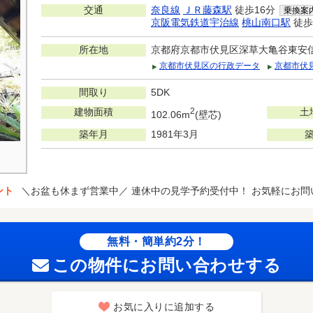
交通
奈良線
ＪＲ藤森駅
徒歩16分
乗換案
京阪電気鉄道宇治線
桃山南口駅
徒歩
所在地
京都府京都市伏見区深草大亀谷東安
京都市伏見区の行政データ
京都市伏
間取り
5DK
建物面積
2
土
102.06m
(壁芯)
築年月
1981年3月
ント
＼お盆も休まず営業中／ 連休中の見学予約受付中！ お気軽にお問
無料・簡単約2分！
この物件にお問い合わせする
お気に入りに追加する