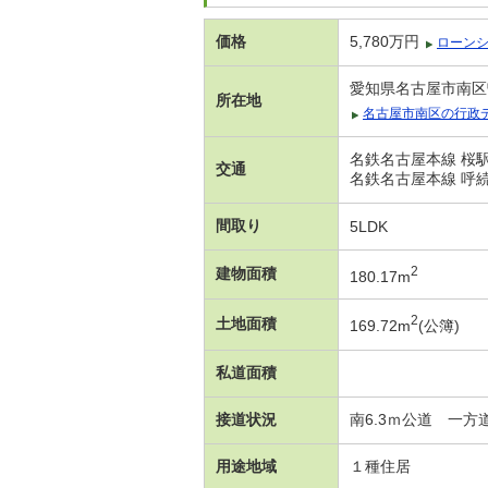
価格
5,780万円
ローン
愛知県名古屋市南区曽
所在地
名古屋市南区の行政
名鉄名古屋本線 桜駅
交通
名鉄名古屋本線 呼続
間取り
5LDK
2
建物面積
180.17m
2
土地面積
169.72m
(公簿)
私道面積
接道状況
南6.3ｍ公道 一方
用途地域
１種住居