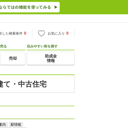
0
0
存した検索条件
お気に入り
売る
住みやすい街を探す
助成金
売却
情報
戸建て・中古住宅
案内
駅情報