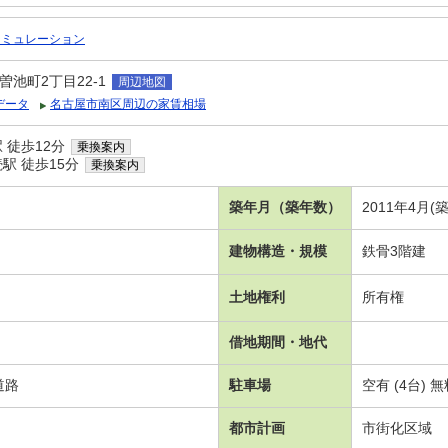
シミュレーション
池町2丁目22-1
周辺地図
データ
名古屋市南区周辺の家賃相場
 徒歩12分
乗換案内
駅 徒歩15分
乗換案内
築年月（築年数）
2011年4月(
建物構造・規模
鉄骨3階建
土地権利
所有権
借地期間・地代
道路
駐車場
空有 (4台) 
都市計画
市街化区域