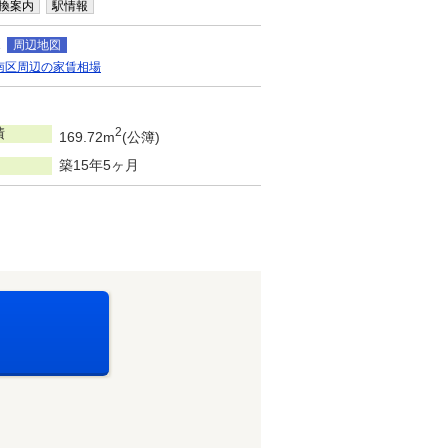
換案内
駅情報
1
周辺地図
南区周辺の家賃相場
積
2
169.72m
(公簿)
築15年5ヶ月