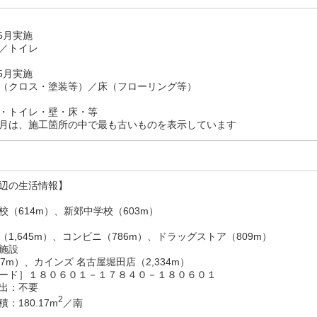
05月実施
／トイレ
05月実施
（クロス・塗装等）／床（フローリング等）
・トイレ・壁・床・等
月は、施工箇所の中で最も古いものを表示しています
辺の生活情報】
校（614m）、新郊中学校（603m）
（1,645m）、コンビニ（786m）、ドラッグストア（809m）
施設
87m）、カインズ 名古屋堀田店（2,334m）
ード］１８０６０１－１７８４０－１８０６０１
出：不要
2
：180.17m
／南