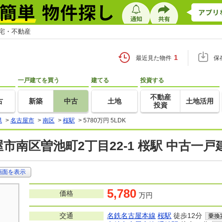
住宅・不動産
1
最近見た物件
保
一戸建てを買う
建てる
投資する
不動産
古
新築
中古
土地
土地活用
投資
県
>
名古屋市
>
南区
>
桜駅
>
5780万円 5LDK
市南区曽池町2丁目22-1 桜駅 中古一
画面を表示
5,780
価格
万円
交通
名鉄名古屋本線
桜駅
徒歩12分
乗換