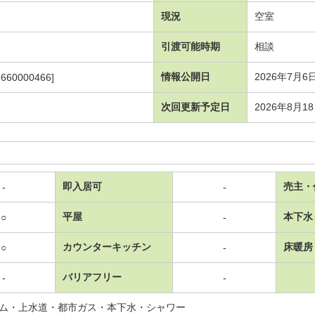
現況
空室
引渡可能時期
相談
情報公開日
2026年7月6
3660000466]
次回更新予定日
2026年8月1
即入居可
売主・
-
-
平屋
本下水
○
-
カウンターキッチン
床暖房
○
-
バリアフリー
-
-
ム・上水道・都市ガス・本下水・シャワー