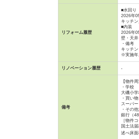
■水回り
2026年
キッチン
■内装
リフォーム履歴
2026年
壁・天井
・備考
キッチン
※実施年
リノベーション履歴
-
【物件周
・学校
大磯小学
・買い物
スーパー
備考
・その他
銀行（4
［物件コ
国土法届
述べ床面積