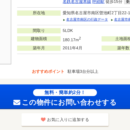
名鉄名古屋本線
呼続駅
徒歩15分
乗
所在地
愛知県名古屋市南区曽池町2丁目22-
名古屋市南区の行政データ
名古屋市
間取り
5LDK
建物面積
2
土地面
180.17m
築年月
2011年4月
築年数
おすすめポイント
駐車場3台分以上
無料・簡単約2分！
この物件にお問い合わせする
お気に入りに追加する