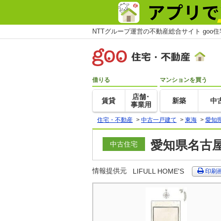
NTTグループ運営の不動産総合サイト goo
借りる
マンションを買う
店舗･
賃貸
新築
中
事業用
住宅・不動産
>
中古一戸建て
>
東海
>
愛知
愛知県名古屋
中古住宅
情報提供元
LIFULL HOME'S
印刷