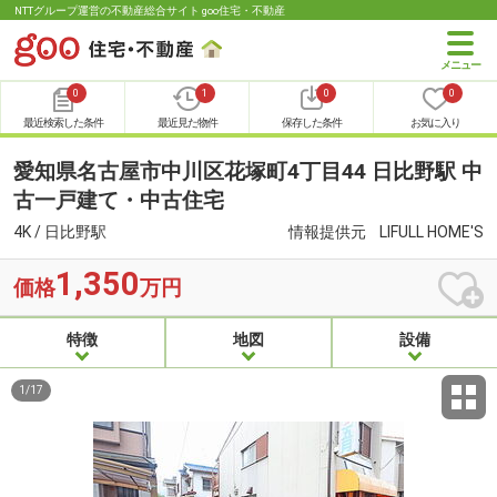
NTTグループ運営の不動産総合サイト goo住宅・不動産
0
1
0
0
最近検索した条件
最近見た物件
保存した条件
お気に入り
愛知県名古屋市中川区花塚町4丁目44 日比野駅 中
古一戸建て・中古住宅
4K / 日比野駅
情報提供元
LIFULL HOME'S
1,350
価格
万円
特徴
地図
設備
1
/
17