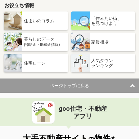
お役立ち情報
「住みたい街」
住まいのコラム
を見つけよう
暮らしのデータ
家賃相場
(補助金・助成金情報)
人気タウン
住宅ローン
ランキング
ページトップに戻る
goo住宅・不動産
アプリ
大手不動産サイト
物件
の
を