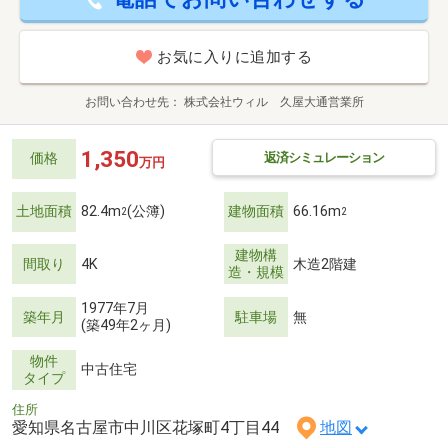
お気に入りに追加する
お問い合わせ先
株式会社ウィル 久屋大通営業所
1,350
返済シミュレーション
価格
万円
土地面積
82.4m
(公簿)
建物面積
66.16m
2
2
建物構
間取り
4K
木造2階建
造・規模
1977年7月
築年月
駐車場
無
(築49年2ヶ月)
物件
中古住宅
タイプ
住所
愛知県名古屋市中川区花塚町4丁目44
地図