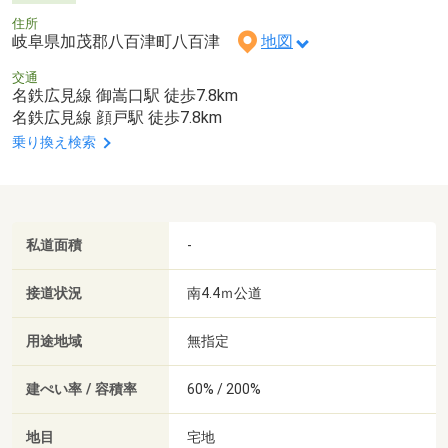
住所
岐阜県加茂郡八百津町八百津
地図
交通
名鉄広見線 御嵩口駅 徒歩7.8km
名鉄広見線 顔戸駅 徒歩7.8km
乗り換え検索
私道面積
-
接道状況
南4.4ｍ公道
用途地域
無指定
建ぺい率 / 容積率
60% / 200%
地目
宅地