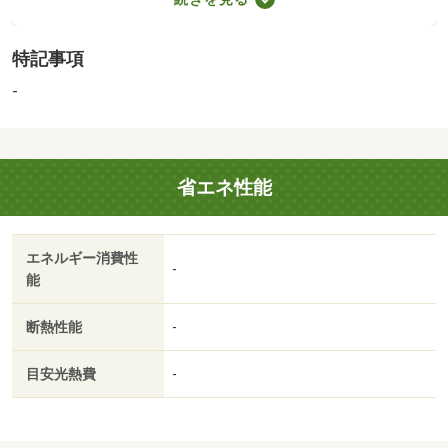
◎２棟２８９８－１：木造２階建・２１４．５３平米・築
年月不詳２８９９－１：木造２階建・１３８．０１平米・
特記事項
築年月不詳◎附属建物有（便所・倉庫）＋＋－－ＬＩＦＵ
ＬＬ ＨＯＭＥ’Ｓ優良認定店－－＋＋◆ご来店頂きます
-
と、より具体的なローンシミュレーションご提案させてい
ただきます。
国土法届出：不要
省エネ性能
2
述べ床面積：352.54m
エネルギー消費性
-
能
断熱性能
-
目安光熱費
-