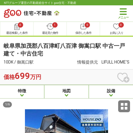
NTTグループ運営の不動産総合サイト goo住宅・不動産
0
1
0
0
最近検索した条件
最近見た物件
保存した条件
お気に入り
岐阜県加茂郡八百津町八百津 御嵩口駅 中古一戸
建て・中古住宅
10DK / 御嵩口駅
情報提供元
LIFULL HOME'S
699
価格
万円
特徴
地図
設備
1
/
6