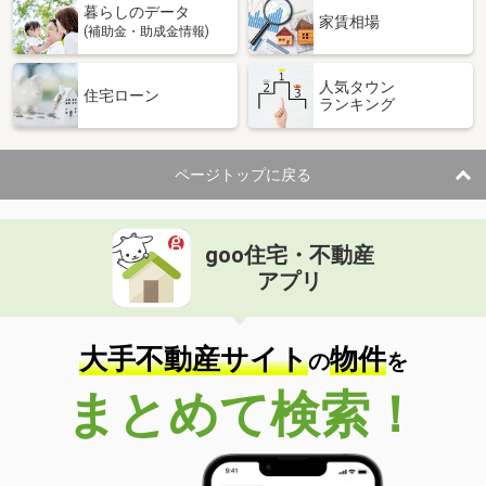
暮らしのデータ
家賃相場
(補助金・助成金情報)
人気タウン
住宅ローン
ランキング
ページトップに戻る
goo住宅・不動産
アプリ
大手不動産サイト
物件
の
を
まとめて検索！