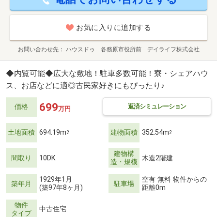
お気に入りに追加する
お問い合わせ先
ハウスドゥ 各務原市役所前 デイライフ株式会社
◆内覧可能◆広大な敷地！駐車多数可能！寮・シェアハウ
ス、お店などに適◎古民家好きにもぴったり♪
699
返済シミュレーション
価格
万円
土地面積
694.19m
建物面積
352.54m
2
2
建物構
間取り
10DK
木造2階建
造・規模
1929年1月
空有 無料 物件からの
築年月
駐車場
(築97年8ヶ月)
距離0m
物件
中古住宅
タイプ