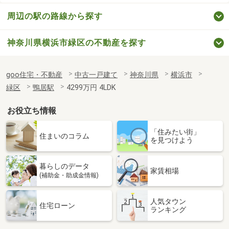
周辺の駅の路線から探す
神奈川県横浜市緑区の不動産を探す
goo住宅・不動産
中古一戸建て
神奈川県
横浜市
緑区
鴨居駅
4299万円 4LDK
お役立ち情報
「住みたい街」
住まいのコラム
を見つけよう
暮らしのデータ
家賃相場
(補助金・助成金情報)
人気タウン
住宅ローン
ランキング