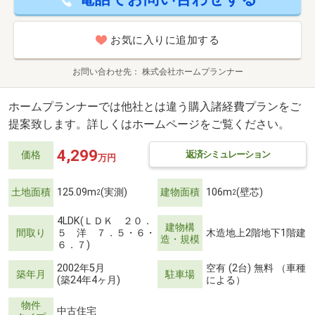
お気に入りに追加する
お問い合わせ先
株式会社ホームプランナー
ホームプランナーでは他社とは違う購入諸経費プランをご
提案致します。詳しくはホームページをご覧ください。
4,299
返済シミュレーション
価格
万円
土地面積
125.09m
(実測)
建物面積
106m
(壁芯)
2
2
4LDK(ＬＤＫ ２０．
建物構
間取り
５ 洋 ７．５・６・
木造地上2階地下1階建
造・規模
６．７)
2002年5月
空有 (2台) 無料 （車種
築年月
駐車場
(築24年4ヶ月)
による）
物件
中古住宅