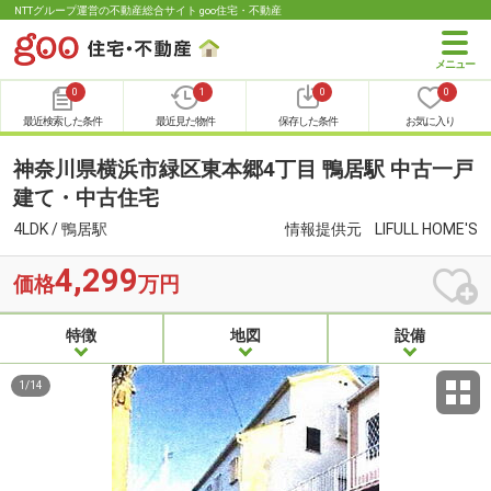
NTTグループ運営の不動産総合サイト goo住宅・不動産
0
1
0
0
最近検索した条件
最近見た物件
保存した条件
お気に入り
神奈川県横浜市緑区東本郷4丁目 鴨居駅 中古一戸
建て・中古住宅
4LDK / 鴨居駅
情報提供元
LIFULL HOME'S
4,299
価格
万円
特徴
地図
設備
1
/
14