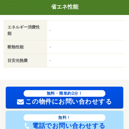
省エネ性能
利便性に優れ、家族で暮らすにもピッタリな４ＬＤＫで
す。ニーズの高い設備である追焚機能が付いている浴室に
なります。ＩＨキッチン付きの物件です。来訪者をモニタ
エネルギー消費性
ーで確認できるＴＶインターホン付きです。設備も充実
-
能
で、快適な生活を送る事のできる、中古の 【駐車場備
考】（車種による） 【設備・特記事項備考】専用バス・
断熱性能
-
専用トイレ
国土法届出：不要
目安光熱費
-
販売戸数：1戸
2
述べ床面積：81.14m
／南東
調整池維持・管理費：10,000円
無料・簡単約2分！
この物件にお問い合わせする
無料！
電話でお問い合わせする