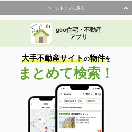
ページトップに戻る
goo住宅・不動産
アプリ
大手不動産サイト
物件
の
を
まとめて検索！