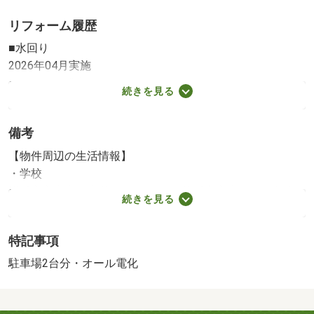
リフォーム履歴
■水回り
2026年04月実施
キッチン／浴室／トイレ
続きを見る
■内装
2026年04月実施
備考
壁・天井（クロス・塗装等）／床（フローリング等）
※実施年月は、施工箇所の中で最も古いものを表示してい
【物件周辺の生活情報】
ます
・学校
横浜市立東本郷小学校（586m）、横浜市立東鴨居中学校
続きを見る
（1,183m）
・その他施設
特記事項
総合病院（280m）、銀行（1,270m）、横浜市鴨居保育園
（1,367m）
駐車場2台分・オール電化
ホームプランナーでは他社とは違う購入諸経費プランをご
提案致します。詳しくはホームページをご覧ください。快
適な生活を送ることのできる、エアコン付きの物件です。