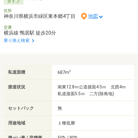
タイプ
住所
神奈川県横浜市緑区東本郷4丁目
地図
交通
横浜線 鴨居駅 徒歩20分
乗り換え検索
2
私道面積
687m
接道状況
南東12.8ｍ公道接面4.5ｍ 北西4ｍ
私道接面5.5ｍ 二方(除角地)
セットバック
無
用途地域
１種低層
建ぺい率 / 容積率
50% / 80%