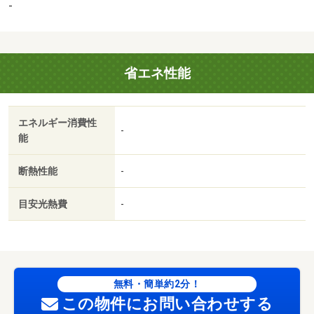
-
省エネ性能
エネルギー消費性
-
能
断熱性能
-
目安光熱費
-
無料・簡単約2分！
この物件にお問い合わせする