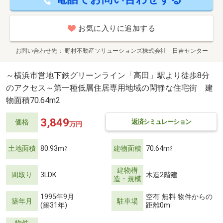
お気に入りに追加する
お問い合わせ先
野村不動産ソリューションズ株式会社 日吉センター
～横浜市営地下鉄グリーンライン「高田」駅より徒歩8分
のアクセス～第一種低層住居専用地域の閑静な住宅街 建
物面積70.64m2
3,849
返済シミュレーション
価格
万円
土地面積
80.93m
建物面積
70.64m
2
2
建物構
間取り
3LDK
木造2階建
造・規模
1995年9月
空有 無料 物件からの
築年月
駐車場
(築31年)
距離0m