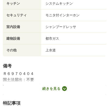
キッチン
システムキッチン
セキュリティ
モニタ付インターホン
室内設備
シャンプードレッサ
建物設備
都市ガス
その他
上水道
備考
Ｒ６９７０４０４
国土法届出：不要
2
述べ床面積：70.64m
続きを見る
法令等制限：第１種高度、準防火地域
特記事項