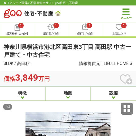
NTTグループ運営の不動産総合サイト goo住宅・不動産
0
1
0
0
最近検索した条件
最近見た物件
保存した条件
お気に入り
神奈川県横浜市港北区高田東3丁目 高田駅 中古一
戸建て・中古住宅
3LDK / 高田駅
情報提供元
LIFULL HOME'S
3,849
価格
万円
特徴
地図
設備
1
/
2