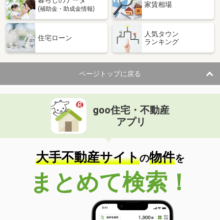
家賃相場
(補助金・助成金情報)
人気タウン
住宅ローン
ランキング
ページトップに戻る
goo住宅・不動産
アプリ
大手不動産サイト
物件
の
を
まとめて検索！