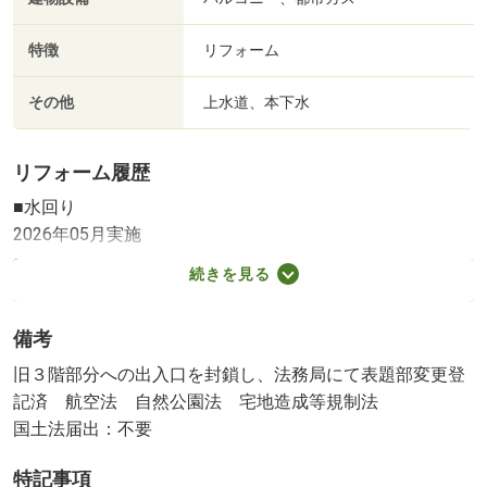
特徴
リフォーム
その他
上水道、本下水
リフォーム履歴
■水回り
2026年05月実施
キッチン／トイレ／洗面所／給湯器
続きを見る
■内装
2026年05月実施
備考
全室クロス張替え／床（フローリング等）
※実施年月は、施工箇所の中で最も古いものを表示してい
旧３階部分への出入口を封鎖し、法務局にて表題部変更登
ます
記済 航空法 自然公園法 宅地造成等規制法
国土法届出：不要
特記事項