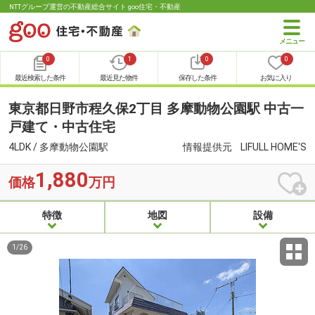
NTTグループ運営の不動産総合サイト goo住宅・不動産
0
1
0
0
最近検索した条件
最近見た物件
保存した条件
お気に入り
東京都日野市程久保2丁目 多摩動物公園駅 中古一
戸建て・中古住宅
4LDK / 多摩動物公園駅
情報提供元
LIFULL HOME'S
1,880
価格
万円
特徴
地図
設備
1
/
26