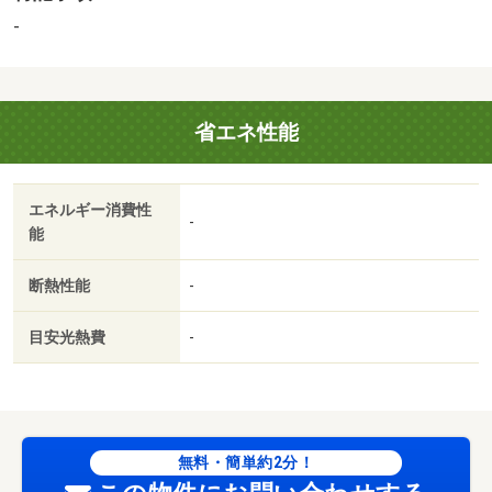
-
省エネ性能
エネルギー消費性
-
能
断熱性能
-
目安光熱費
-
無料・簡単約2分！