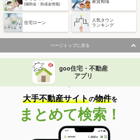
家賃相場
(補助金・助成金情報)
人気タウン
住宅ローン
ランキング
ページトップに戻る
goo住宅・不動産
アプリ
大手不動産サイト
物件
の
を
まとめて検索！