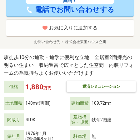
無料！
電話でお問い合わせする
お気に入りに追加する
お問い合わせ先
株式会社東宝ハウス立川
駅徒歩10分の通勤・通学に便利な立地 全居室2面採光の
明るい住まい 収納豊富で広々とした住空間 内装リフォ
ームの為気持ちよくお使いいただけます
1,880
返済シミュレーション
価格
万円
土地面積
148m
(実測)
建物面積
109.72m
2
2
建物構
間取り
4LDK
鉄骨2階建
造・規模
1976年1月
築年月
駐車場
無
(築50年8ヶ月)