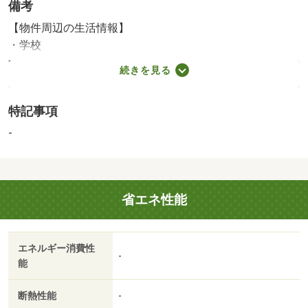
備考
【物件周辺の生活情報】
・学校
つくし野小学校（1,077m）、南成瀬中学校（581m）
続きを見る
・買い物
スーパー（1,554m）、コンビニ（421m）、ドラッグスト
特記事項
ア（871m）
・その他施設
-
総合病院（1,868m）、公園（320m）、つくし野天使幼稚
園（1,025m）
なずな原公園まで３２０ｍです。全室２面の窓のおかげ
省エネ性能
で、明るい室内で生活することができます。前面棟無なの
で、日当りを遮られてしまうこともありません。この物件
は広々としたシステムキッチンなので、普段の料理も楽し
エネルギー消費性
くなるでしょう。南東向きの物件をお探しの方、コチラよ
-
能
りご覧ください。建物面積８３．０４平米なので、使い勝
手がいいです。 【設備・特記事項備考】全居室収納
断熱性能
-
国土法届出：不要