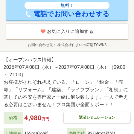
無料！
電話でお問い合わせする
お気に入りに追加する
お問い合わせ先
株式会社住まいの広場TOWNS
【オープンハウス情報】
2026年07月08日（水）～2027年07月08日（木）（09:00
～ 21:00）
お客様がそれぞれ抱えている、「ローン」「税金」「売
却」「リフォーム」「建築」「ライフプラン」「相続」に
関しての不安を専門家と一緒に解決致します。一人で考え
る必要はございません！プロ集団が全面サポート！
4,980
返済シミュレーション
価格
万円
土地面積
165m
(公簿)
建物面積
83.04m
(壁芯)
2
2