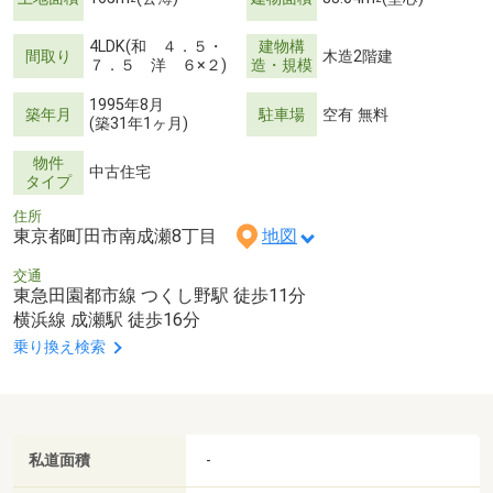
4LDK(和 ４．５・
建物構
間取り
木造2階建
７．５ 洋 ６×２)
造・規模
1995年8月
築年月
駐車場
空有 無料
(築31年1ヶ月)
物件
中古住宅
タイプ
住所
東京都町田市南成瀬8丁目
地図
交通
東急田園都市線 つくし野駅 徒歩11分
横浜線 成瀬駅 徒歩16分
乗り換え検索
私道面積
-