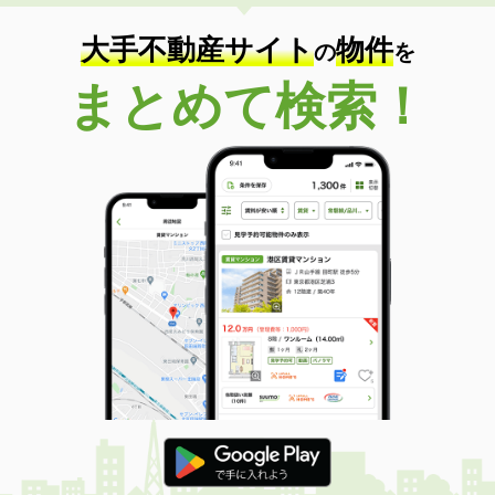
大手不動産サイト
物件
の
を
まとめて検索！