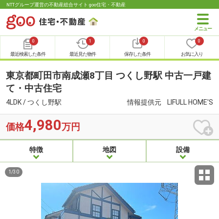
NTTグループ運営の不動産総合サイト goo住宅・不動産
0
1
0
0
最近検索した条件
最近見た物件
保存した条件
お気に入り
東京都町田市南成瀬8丁目 つくし野駅 中古一戸建
て・中古住宅
4LDK / つくし野駅
情報提供元
LIFULL HOME'S
4,980
価格
万円
特徴
地図
設備
1
/
30