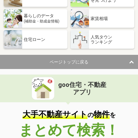
暮らしのデータ
家賃相場
(補助金・助成金情報)
人気タウン
住宅ローン
ランキング
ページトップに戻る
goo住宅・不動産
アプリ
大手不動産サイト
物件
の
を
まとめて検索！