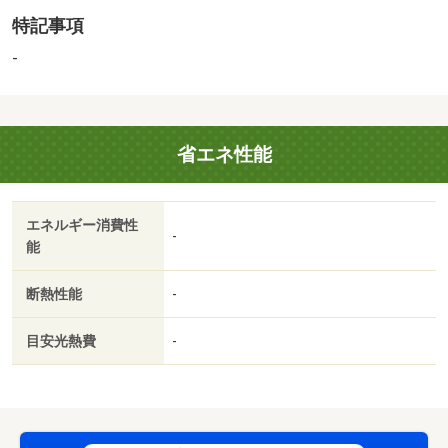
静かな住宅街に佇むデザイン性に優れた戸建住宅 ビルド
特記事項
インオーブンレンジや海外製食洗器、オート調理機能付き
コンロを備えた設備充実のキッチン シューズインクロー
-
ク、ウォークスルークローゼット、パントリー等収納充
実 家中の水道水に導入された洗浄力の高いウルトラファ
インバブル 室内は無垢床や調湿性・耐火性の高い漆喰の
省エネ性能
ぬり壁を採用 補修しながら長く大切にお住まいいただけ
る自然素材の注文住宅です♪ 【間取り備考】別途ウォーク
スルークローゼット、シューズインクローク、パントリー
エネルギー消費性
あり 【設備・特記事項備考】浴室１．６×２．０Ｍ以上
-
能
国土法届出：不要
2
述べ床面積：91.29m
断熱性能
-
目安光熱費
-