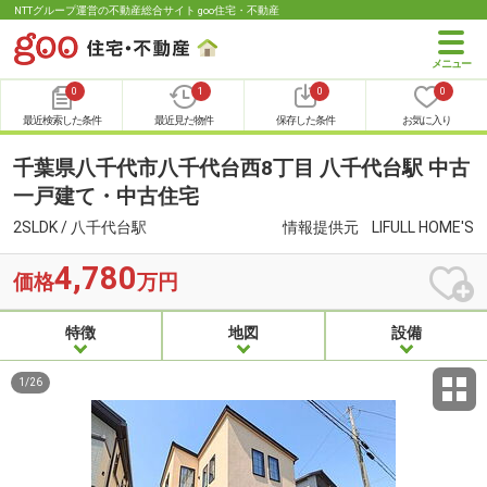
NTTグループ運営の不動産総合サイト goo住宅・不動産
0
1
0
0
最近検索した条件
最近見た物件
保存した条件
お気に入り
千葉県八千代市八千代台西8丁目 八千代台駅 中古
一戸建て・中古住宅
2SLDK / 八千代台駅
情報提供元
LIFULL HOME'S
4,780
価格
万円
特徴
地図
設備
1
/
26