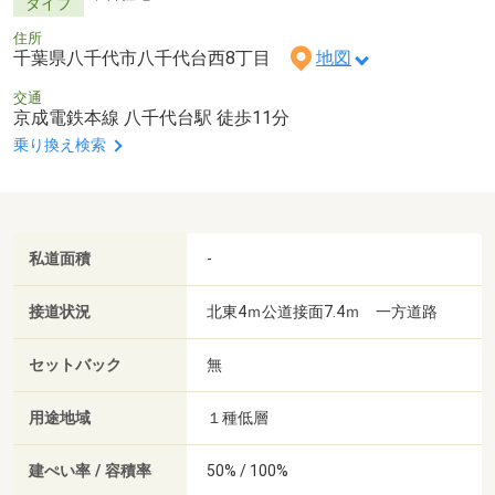
タイプ
住所
千葉県八千代市八千代台西8丁目
地図
交通
京成電鉄本線 八千代台駅 徒歩11分
乗り換え検索
私道面積
-
接道状況
北東4ｍ公道接面7.4ｍ 一方道路
セットバック
無
用途地域
１種低層
建ぺい率 / 容積率
50% / 100%