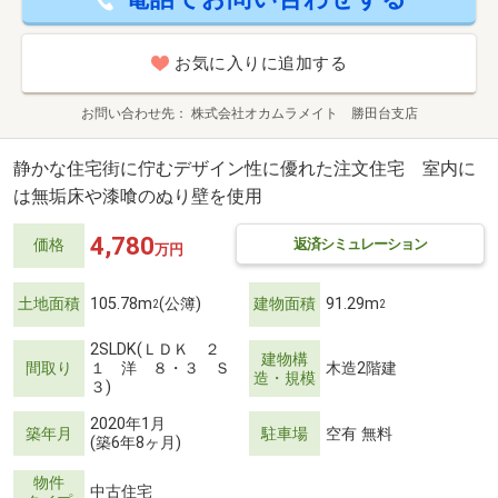
お気に入りに追加する
お問い合わせ先
株式会社オカムラメイト 勝田台支店
静かな住宅街に佇むデザイン性に優れた注文住宅 室内に
は無垢床や漆喰のぬり壁を使用
4,780
返済シミュレーション
価格
万円
土地面積
105.78m
(公簿)
建物面積
91.29m
2
2
2SLDK(ＬＤＫ ２
建物構
間取り
１ 洋 ８・３ Ｓ
木造2階建
造・規模
３)
2020年1月
築年月
駐車場
空有 無料
(築6年8ヶ月)
物件
中古住宅