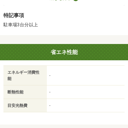
（1,920m）
・買い物
特記事項
スーパー（630m）、コンビニ（620m）
・その他施設
駐車場3台分以上
総合病院（720m）、公園（440m）、みつぎ幼稚園
（230m）
※ゴミ置き場／２．５ｍ２ｘ１／６有り 【駐車場備考】
省エネ性能
カースペース 【設備・特記事項備考】耐震構造・全居室
収納
国土法届出：不要
エネルギー消費性
2
述べ床面積：99.36m
／南東
-
能
法令等制限：景観法
断熱性能
-
目安光熱費
-