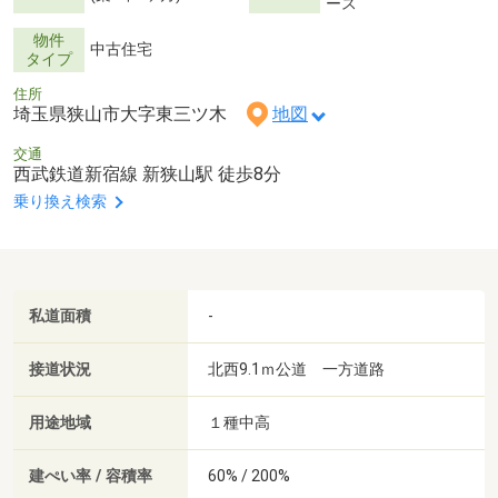
ース
物件
中古住宅
タイプ
住所
埼玉県狭山市大字東三ツ木
地図
交通
西武鉄道新宿線 新狭山駅 徒歩8分
乗り換え検索
私道面積
-
接道状況
北西9.1ｍ公道 一方道路
用途地域
１種中高
建ぺい率 / 容積率
60% / 200%