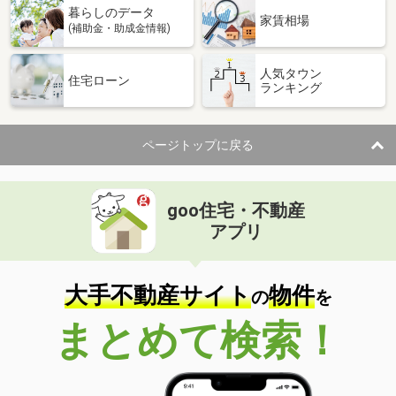
暮らしのデータ
家賃相場
(補助金・助成金情報)
人気タウン
住宅ローン
ランキング
ページトップに戻る
goo住宅・不動産
アプリ
大手不動産サイト
物件
の
を
まとめて検索！