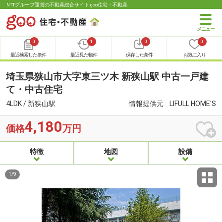
NTTグループ運営の不動産総合サイト goo住宅・不動産
0
1
0
0
最近検索した条件
最近見た物件
保存した条件
お気に入り
埼玉県狭山市大字東三ツ木 新狭山駅 中古一戸建
て・中古住宅
4LDK / 新狭山駅
情報提供元
LIFULL HOME'S
4,180
価格
万円
特徴
地図
設備
1
/
9