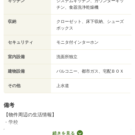
キッチン
システムキッチン、カウンターキッ
チン、食器洗浄乾燥機
収納
クローゼット、床下収納、シューズ
ボックス
セキュリティ
モニタ付インターホン
室内設備
洗面所独立
建物設備
バルコニー、都市ガス、宅配ＢＯＸ
その他
上水道
備考
【物件周辺の生活情報】
・学校
狭山市立新狭山小学校（760m）、狭山市立堀兼中学校
続きを見る