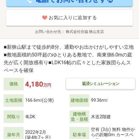
お気に入りに追加する
お問い合わせ先
株式会社住協 狭山支店
■新狭山駅まで徒歩約8分、通勤やお出かけがしやすい立地
■敷地面積約50坪超のゆとりある敷地で、南東側6.0mの庭
先が広く開放感有り■LDK16帖の広々とした家族団らんス
ペースを確保
4,180
返済シミュレーション
価格
万円
土地面積
166.6m
(公簿)
建物面積
99.36m
2
2
建物構
間取り
4LDK
木造2階建
造・規模
空有 (3台) 無料 物件か
2022年2月
築年月
駐車場
らの距離0m カースペ
(築4年7ヶ月)