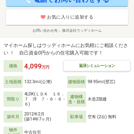
お気に入りに追加する
お問い合わせ先
株式会社ウッディホーム
マイホーム探しはウッディホームにお気軽にご相談くださ
い ！ 自己資金0円からの住宅購入可能です！
4,099
返済シミュレーション
価格
万円
土地面積
132.3m
(公簿)
建物面積
98.95m
(壁芯)
2
2
4LDK(ＬＤＫ １６．
建物構
間取り
７ 洋 ７・６・６・
木造2階建
造・規模
６)
2012年2月
築年月
駐車場
空有 (2台) 無料
(築14年7ヶ月)
物件
中古住宅