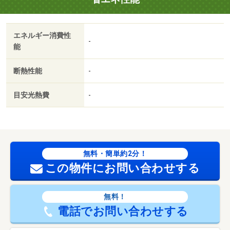
様でご紹介されている物件も一緒にご提案できます。 ・
新規物件・価格変更の情報がとてもスピーディーで
エネルギー消費性
す。 ・インターネット非公開の物件もご紹介可能で
-
能
す。 ・ご希望の方にはメールでのやりとりでもご対応致
します。 ・現地待合せ＆現地解散できます。 ・住宅ロ
断熱性能
-
ーンアドバイザーが銀行手続きをお手伝い致します。
【設備・特記事項備考】専用バス・専用トイレ・耐震構
目安光熱費
-
造・全居室収納
国土法届出：不要
販売戸数：1戸／南西
無料・簡単約2分！
この物件にお問い合わせする
無料！
電話でお問い合わせする