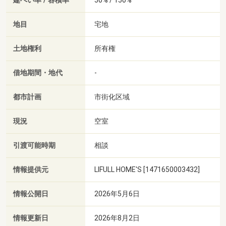
建ぺい率 / 容積率
地目
宅地
土地権利
所有権
借地期間・地代
-
都市計画
市街化区域
現況
空室
引渡可能時期
相談
情報提供元
LIFULL HOME'S [1471650003432]
情報公開日
2026年5月6日
情報更新日
2026年8月2日