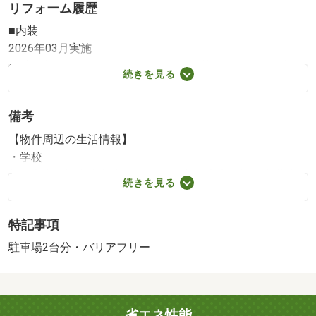
リフォーム履歴
■内装
2026年03月実施
外壁塗装、コーキング打換、クロス張替え、キッチン水栓
続きを見る
交換、レンジフード交換、ガスコンロ交換、洗面台交
※実施年月は、施工箇所の中で最も古いものを表示してい
備考
ます
【物件周辺の生活情報】
・学校
川口市立戸塚南小学校（500m）、川口市立戸塚西中学校
続きを見る
（1,100m）
・買い物
特記事項
スーパー（781m）、コンビニ（232m）、ドラッグストア
（818m）、商店街（865m）
駐車場2台分・バリアフリー
・その他施設
公園（773m）、アスク東川口保育園（519m）
マイホーム探しはウッディホームにご相談くださ
省エネ性能
い！ ・自己資金０からの住宅購入できます。 ・他社