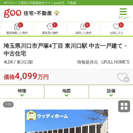
NTTグループ運営の不動産総合サイト goo住宅・不動産
0
1
0
0
最近検索した条件
最近見た物件
保存した条件
お気に入り
埼玉県川口市戸塚4丁目 東川口駅 中古一戸建て・
中古住宅
4LDK / 東川口駅
情報提供元
LIFULL HOME'S
4,099
価格
万円
特徴
地図
設備
1
/
22