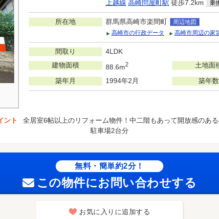
上越線
高崎問屋町駅
徒歩7.2km
乗
所在地
群馬県高崎市楽間町
周辺地図
高崎市の行政データ
高崎市周辺の家
間取り
4LDK
建物面積
2
土地面
88.6m
築年月
1994年2月
築年数
イント
全居室6帖以上のリフォーム物件！中二階もあって開放感のある4
駐車場2台分
無料・簡単約2分！
この物件にお問い合わせする
お気に入りに追加する