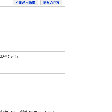
不動産用語集
情報の見方
築32年7ヶ月)
 無料 物件からの距離0m カースペース