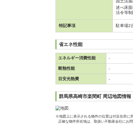
国土法届
述べ床面積
法令等制
特記事項
駐車場2
省エネ性能
エネルギー消費性能
-
断熱性能
-
目安光熱費
-
群馬県高崎市楽間町 周辺地図情報
※地図上に表示される物件の位置は付近住所に
正確な物件所在地は、取扱い不動産会社にお問