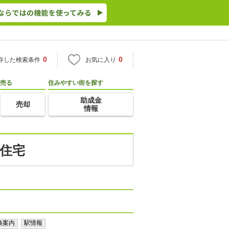
0
0
存した検索条件
お気に入り
売る
住みやすい街を探す
助成金
売却
情報
古住宅
換案内
駅情報