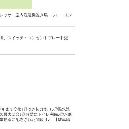
レッサ・室内洗濯機置き場・フローリン
盤交換、スイッチ・コンセントプレート交
ルまで交換♪◎吹き抜けあり♪◎温水洗
ス最大２台♪◎各階にトイレ完備♪◎お庭
家事動線に配慮された間取り♪ 【駐車場