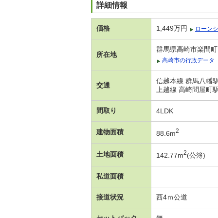
詳細情報
価格
1,449万円
ローン
群馬県高崎市楽間町
所在地
高崎市の行政データ
信越本線 群馬八幡駅 
交通
上越線 高崎問屋町駅 
間取り
4LDK
2
建物面積
88.6m
2
土地面積
142.77m
(公簿)
私道面積
接道状況
西4ｍ公道
セットバック
無