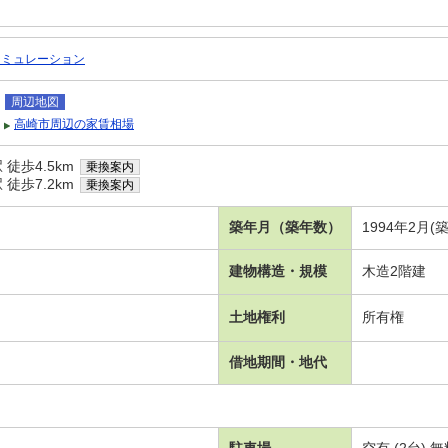
シミュレーション
周辺地図
高崎市周辺の家賃相場
徒歩4.5km
乗換案内
徒歩7.2km
乗換案内
築年月（築年数）
1994年2月(
建物構造・規模
木造2階建
土地権利
所有権
借地期間・地代
駐車場
空有 (2台)