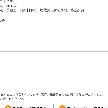
出：不要
2
：88.6m
限：景観法・日影制限有・埋蔵文化財包蔵地、盛土条例
台分
所在することを表すものであり、実際の物件所在地とは異なる場合がございます。
い合わせください。