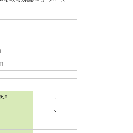
日
3日
代理
-
○
-