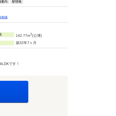
換案内
駅情報
賃相場
積
2
142.77m
(公簿)
築32年7ヶ月
LDKです！