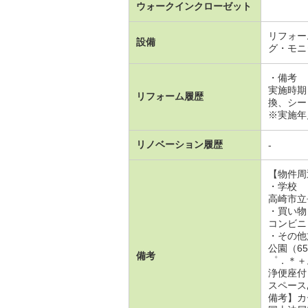
ウォークインクローゼット
リフォー
設備
グ・モニ
・備考
実施時期
リフォーム履歴
換、シー
※実施年
リノベーション履歴
-
【物件周
・学校
高崎市立
・買い物
コンビニ（
・その他
公園（6
備考
゜．＊＋
浄便座付
スペース
備考】カ