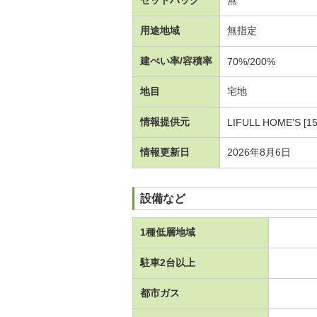
用途地域
無指定
建ぺい率/容積率
70%/200%
地目
宅地
情報提供元
LIFULL HOME'S [1
情報更新日
2026年8月6日
設備など
1種低層地域
駐車2台以上
都市ガス