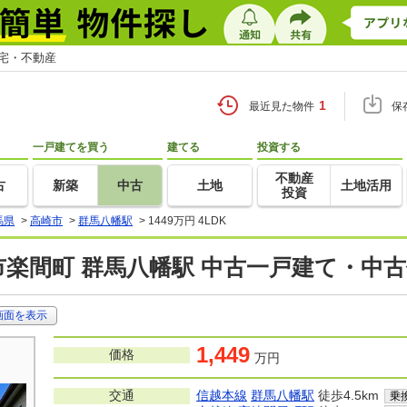
住宅・不動産
1
最近見た物件
保
一戸建てを買う
建てる
投資する
不動産
古
新築
中古
土地
土地活用
投資
馬県
>
高崎市
>
群馬八幡駅
>
1449万円 4LDK
楽間町 群馬八幡駅 中古一戸建て・中
画面を表示
1,449
価格
万円
交通
信越本線
群馬八幡駅
徒歩4.5km
乗