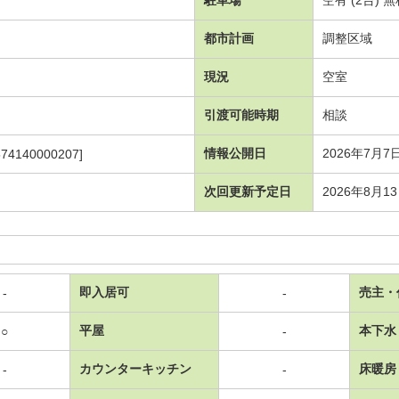
都市計画
調整区域
現況
空室
引渡可能時期
相談
情報公開日
2026年7月7
574140000207]
次回更新予定日
2026年8月1
即入居可
売主・
-
-
平屋
本下水
○
-
カウンターキッチン
床暖房
-
-