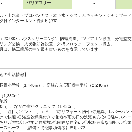
バリアフリー
-
-
ム・上水道・プロパンガス・本下水・システムキッチン・シャンプード
タ付インターホン・洗面所独立
：202608 ハウスクリーニング、防蟻消毒、TVドアホン設置、分電
リング交換、火災報知器設置、外構ブロック・フェンス撤去、
月は、施工箇所の中で最も古いものを表示しています
辺の生活情報】
長野小学校（1,440m）、高崎市立長野郷中学校（2,240m）
1,380m）
施設
50m）、ながの歯科クリニック（1,430m）
。 注目ポイント 。＋＊．゜◎リフォーム物件♪◎建具、レバーハンド
きで快適♪◎浴室乾燥機付きで花粉や雨の日の洗濯も安心♪◎駐車スペー
あり♪◎生活しやすい住環境♪◎閑静な住宅街♪◎収納豊富な間取り♪◎
ースペース 【設備・特記事項備考】専用バス