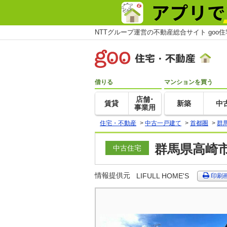
NTTグループ運営の不動産総合サイト goo
借りる
マンションを買う
店舗･
賃貸
新築
中
事業用
住宅・不動産
>
中古一戸建て
>
首都圏
>
群
群馬県高崎市
中古住宅
情報提供元
LIFULL HOME'S
印刷