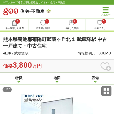
NTTグループ運営の不動産総合サイト goo住宅・不動産
0
1
0
0
最近検索した条件
最近見た物件
保存した条件
お気に入り
熊本県菊池郡菊陽町武蔵ヶ丘北１ 武蔵塚駅 中古
一戸建て・中古住宅
4LDK / 武蔵塚駅
情報提供元
SUUMO
3,800
価格
万円
特徴
地図
設備
1
/
20