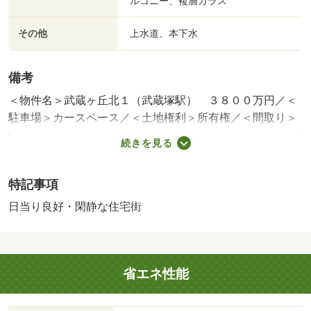
ルコニー、複層ガラス
その他
上水道、本下水
備考
＜物件名＞武蔵ヶ丘北１（武蔵塚駅） ３８００万円／＜
駐車場＞カースペース／＜土地権利＞所有権／＜間取り＞
４ＬＤＫ／＜特徴＞「長期優良住宅」で３世代続く安心
続きを見る
を。ご成約で１２万円以内の家電等プレゼント、省エネル
ギー対策・即引渡可・２沿線以上利用可・土地５０坪以
特記事項
上・ＬＤＫ１８畳以上
建築確認：有/NO.第Ｒ０６ＳＨＣ１１５２８６号
日当り良好・閑静な住宅街
販売戸数：1戸
省エネ性能