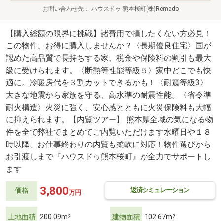
お問い合わせ先
ハウスドゥ 熊本桜町(株)Remado
【購入総額の限界に挑戦】諸費用で損したくない方必見！
この物件、お得に購入しませんか？〈長期優良住宅〉国が
認めた高品質で長持ちする家。税金や保険料の割引も最大
級に受けられます。〈断熱等性能等級５〉家中どこでも快
適に。冷暖房代を３割カットできるかも！〈耐震等級3〉
大きな地震から家族を守る、高水準の耐震性能。〈省令準
耐火構造〉火災に強く、安心感とともに火災保険料も大幅
に抑えられます。【内覧ツアー】 熊本県全域の気になる物
件を全て弊社でまとめてご内覧いただけます水曜日や１８
時以降、お仕事終わりの内覧も柔軟に対応！物件選びから
お引渡しまで『ハウスドゥ熊本桜町』が全力でサポートし
ます
3,800
返済シミュレーション
価格
万円
土地面積
200.09m
建物面積
102.67m
2
2