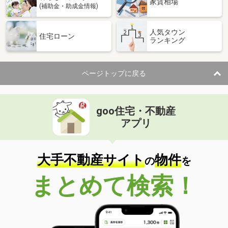
家賃相場
(補助金・助成金情報)
人気タウン
住宅ローン
ランキング
ページトップに戻る
goo住宅・不動産
アプリ
大手不動産サイト
物件
の
を
まとめて検索！