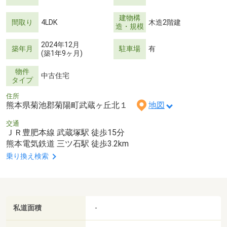
建物構
間取り
4LDK
木造2階建
造・規模
2024年12月
築年月
駐車場
有
(築1年9ヶ月)
物件
中古住宅
タイプ
住所
熊本県菊池郡菊陽町武蔵ヶ丘北１
地図
交通
ＪＲ豊肥本線 武蔵塚駅 徒歩15分
熊本電気鉄道 三ツ石駅 徒歩3.2km
乗り換え検索
私道面積
-