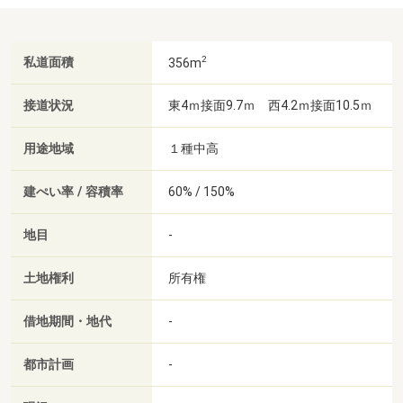
2
私道面積
356m
接道状況
東4ｍ接面9.7ｍ 西4.2ｍ接面10.5ｍ
用途地域
１種中高
建ぺい率 / 容積率
60% / 150%
地目
-
土地権利
所有権
借地期間・地代
-
都市計画
-