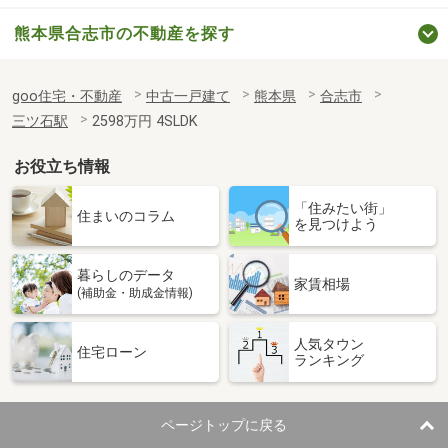
熊本県合志市の不動産を探す
goo住宅・不動産
中古一戸建て
熊本県
合志市
三ツ石駅
2598万円 4SLDK
お役立ち情報
「住みたい街」
住まいのコラム
を見つけよう
暮らしのデータ
家賃相場
(補助金・助成金情報)
人気タウン
住宅ローン
ランキング
ページトップに戻る