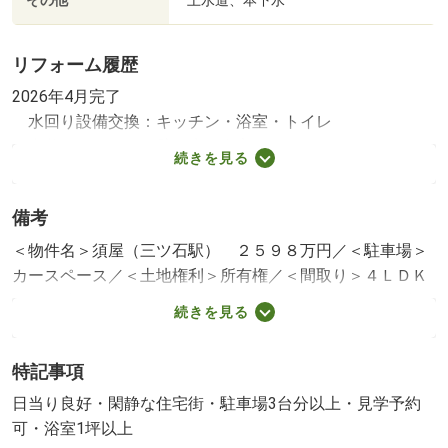
その他
リフォーム履歴
2026年4月完了
水回り設備交換：キッチン・浴室・トイレ
内装リフォーム：壁・床・全室
続きを見る
2026年4月完了
その他リフォーム：外壁・屋根
備考
※年月は一番古いリフォーム箇所を表します
＜物件名＞須屋（三ツ石駅） ２５９８万円／＜駐車場＞
カースペース／＜土地権利＞所有権／＜間取り＞４ＬＤＫ
＋Ｓ（納戸）／＜リフォーム＞●リフォーム：２０２６年
続きを見る
４月完了（水回り設備交換：キッチン・浴室・トイレ、内
装リフォーム：壁・床・全室）、２０２６年４月完了（そ
特記事項
の他リフォーム：外壁・屋根）※年月は一番古いリフォー
ム箇所を表します／＜特徴＞ＬＤＫ約３０帖！ランドリー
日当り良好・閑静な住宅街・駐車場3台分以上・見学予約
ルーム・パントリー完備の４ＳＬＤＫ！２方向駐車可、駐
可・浴室1坪以上