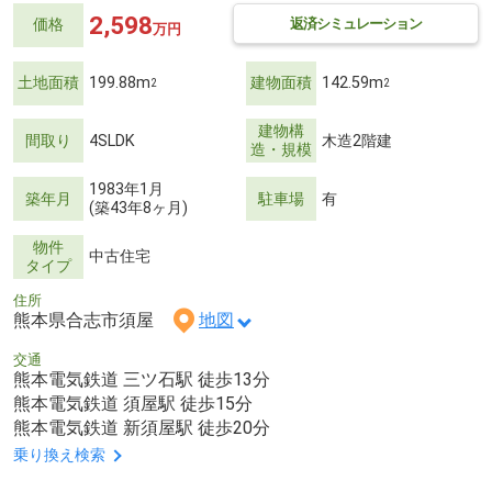
2,598
返済シミュレーション
価格
万円
土地面積
199.88m
建物面積
142.59m
2
2
建物構
間取り
4SLDK
木造2階建
造・規模
1983年1月
築年月
駐車場
有
(築43年8ヶ月)
物件
中古住宅
タイプ
住所
熊本県合志市須屋
地図
交通
熊本電気鉄道 三ツ石駅 徒歩13分
熊本電気鉄道 須屋駅 徒歩15分
熊本電気鉄道 新須屋駅 徒歩20分
乗り換え検索