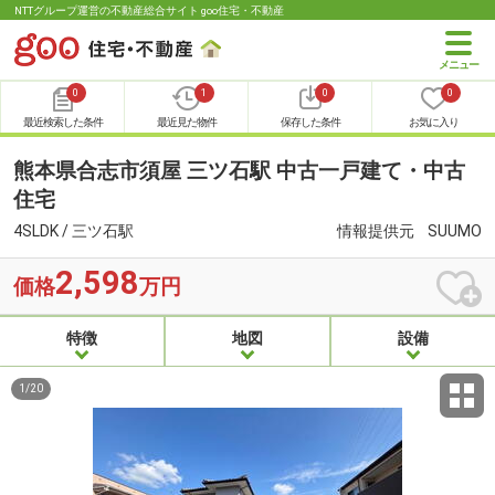
NTTグループ運営の不動産総合サイト goo住宅・不動産
0
1
0
0
最近検索した条件
最近見た物件
保存した条件
お気に入り
熊本県合志市須屋 三ツ石駅 中古一戸建て・中古
住宅
4SLDK / 三ツ石駅
情報提供元
SUUMO
2,598
価格
万円
特徴
地図
設備
1
/
20