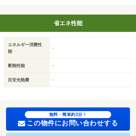
車３台以上可・ＬＤＫ２０畳以上・土地５０坪以上・市街
地が近い・内外装リフォーム
販売戸数：1戸
省エネ性能
エネルギー消費性
-
能
断熱性能
-
目安光熱費
-
無料・簡単約2分！
この物件にお問い合わせする