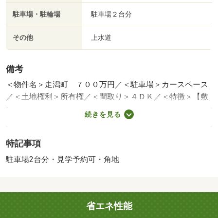
駐車場・駐輪場
駐車場２台分
その他
上水道
備考
＜物件名＞走潟町 ７００万円／＜駐車場＞カースペース
／＜土地権利＞所有権／＜間取り＞４ＤＫ／＜特徴＞【敷
地面積広々約２４３坪！（８０４．９５平米）】【平屋×
続きを見る
４ＤＫ◎】、駐車２台可・土地１００坪以上・角地・浴室
に窓
特記事項
販売戸数：1戸
法令等制限：※税込とは消費税込みのことです。※別途諸費
駐車場2台分・見学予約可・角地
用がかかります。※景観条例※景観計画区域※盛土条例※
省エネ性能