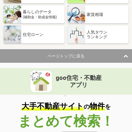
暮らしのデータ
家賃相場
(補助金・助成金情報)
人気タウン
住宅ローン
ランキング
ページトップに戻る
goo住宅・不動産
アプリ
大手不動産サイト
物件
の
を
まとめて検索！