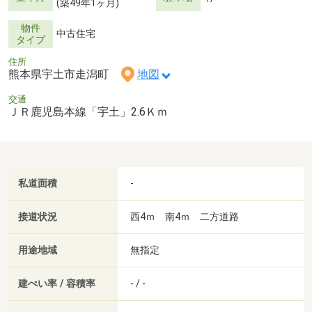
(築49年1ヶ月)
物件
中古住宅
タイプ
住所
熊本県宇土市走潟町
地図
交通
ＪＲ鹿児島本線「宇土」2.6Ｋｍ
私道面積
-
接道状況
西4ｍ 南4ｍ 二方道路
用途地域
無指定
建ぺい率 / 容積率
- / -