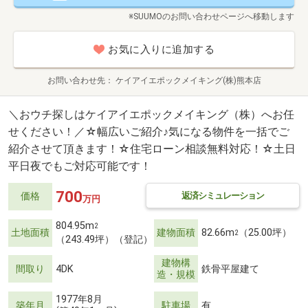
※SUUMOのお問い合わせページへ移動します
お気に入りに追加する
お問い合わせ先
ケイアイエポックメイキング(株)熊本店
＼おウチ探しはケイアイエポックメイキング（株）へお任
せください！／☆幅広いご紹介♪気になる物件を一括でご
紹介させて頂きます！☆住宅ローン相談無料対応！☆土日
平日夜でもご対応可能です！
700
返済シミュレーション
価格
万円
804.95m
2
土地面積
建物面積
82.66m
（25.00坪）
2
（243.49坪）（登記）
建物構
間取り
4DK
鉄骨平屋建て
造・規模
1977年8月
築年月
駐車場
有