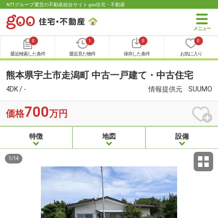
NTTグループ運営の不動産総合サイト goo住宅・不動産
0
1
0
0
最近検索した条件
最近見た物件
保存した条件
お気に入り
熊本県宇土市走潟町 中古一戸建て・中古住宅
4DK / -
情報提供元
SUUMO
700
価格
万円
特徴
地図
設備
1
/
14