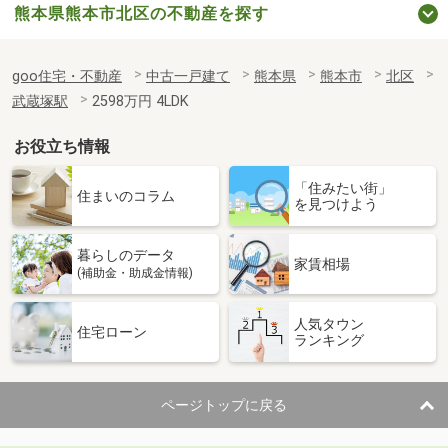
熊本県熊本市北区の不動産を探す
goo住宅・不動産
中古一戸建て
熊本県
熊本市
北区
武蔵塚駅
2598万円 4LDK
お役立ち情報
「住みたい街」
住まいのコラム
を見つけよう
暮らしのデータ
家賃相場
(補助金・助成金情報)
人気タウン
住宅ローン
ランキング
ページトップに戻る