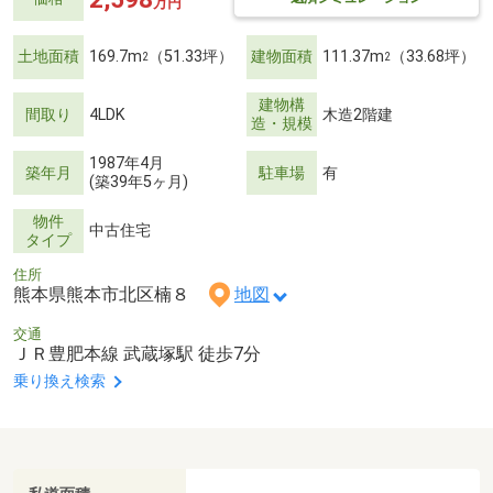
万円
土地面積
169.7m
（51.33坪）
建物面積
111.37m
（33.68坪）
2
2
建物構
間取り
4LDK
木造2階建
造・規模
1987年4月
築年月
駐車場
有
(築39年5ヶ月)
物件
中古住宅
タイプ
住所
熊本県熊本市北区楠８
地図
交通
ＪＲ豊肥本線 武蔵塚駅 徒歩7分
乗り換え検索