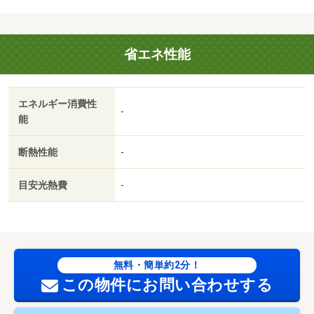
♪、駐車３台以上可・即引渡可・土地５０坪以上・ＬＤＫ１
８畳以上・スーパー 徒歩１０分以内
販売戸数：1戸
省エネ性能
エネルギー消費性
-
能
断熱性能
-
目安光熱費
-
無料・簡単約2分！
この物件にお問い合わせする