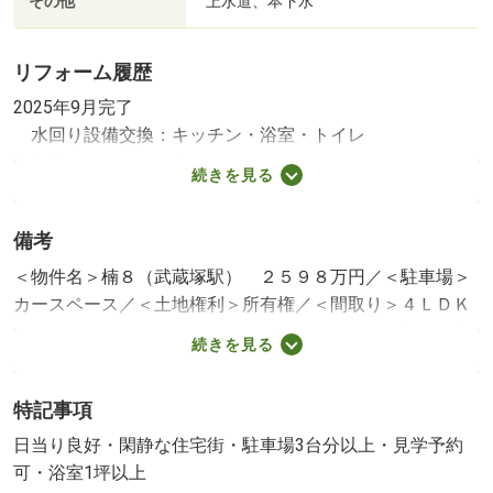
その他
上水道、本下水
リフォーム履歴
2025年9月完了
水回り設備交換：キッチン・浴室・トイレ
内装リフォーム：床
続きを見る
その他：全室クロス/洗面所
2025年9月完了
備考
その他リフォーム：外壁・屋根
※年月は一番古いリフォーム箇所を表します
＜物件名＞楠８（武蔵塚駅） ２５９８万円／＜駐車場＞
カースペース／＜土地権利＞所有権／＜間取り＞４ＬＤＫ
／＜リフォーム＞●リフォーム：２０２５年９月完了（水
続きを見る
回り設備交換：キッチン・浴室・トイレ、内装リフォー
ム：床、その他：全室クロス／洗面所）、２０２５年９月
特記事項
完了（その他リフォーム：外壁・屋根）※年月は一番古い
リフォーム箇所を表します／＜特徴＞《お盆も大歓迎》成
日当り良好・閑静な住宅街・駐車場3台分以上・見学予約
約特典８万円、頭金０円、楠小、武蔵塚駅まで約徒歩７分
可・浴室1坪以上