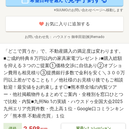
希望日時を選んで
※SUUMOのお問い合わせページへ移動します
お気に入りに追加する
お問い合わせ先
ハウスドゥ 御幸田迎(株)Remado
「どこで買うか」で、不動産購入の満足度は変わります。
■ご成約特典８万円以内の家具家電プレゼント♪■購入総額
を抑える３つのご提案①価格交渉に自信あり②オプショ
ン費用も相見積り③提携銀行多数で金利を安く＼３００万
円以上差がでることも！／他社様のお見積り後でもご相談
歓迎！最安値をお約束します◎■熊本県全域の内覧ツア
ー・他社掲載物件もまとめてご案内・全種別を窓口ひとつ
で比較・内覧■九州No.1の実績・ハウスドゥ全国大会2025
九州エリア売買件数・売上高１位・Google口コミランキン
グ「熊本県 不動産売買」１位
2,598
返済シミュレーション
価格