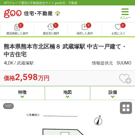
NTTグループ運営の不動産総合サイト goo住宅・不動産
0
1
0
0
最近検索した条件
最近見た物件
保存した条件
お気に入り
熊本県熊本市北区楠８ 武蔵塚駅 中古一戸建て・
中古住宅
4LDK / 武蔵塚駅
情報提供元
SUUMO
2,598
価格
万円
特徴
地図
設備
1
/
21