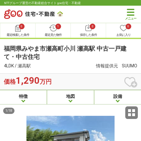
NTTグループ運営の不動産総合サイト goo住宅・不動産
0
1
0
0
最近検索した条件
最近見た物件
保存した条件
お気に入り
福岡県みやま市瀬高町小川 瀬高駅 中古一戸建
て・中古住宅
4LDK / 瀬高駅
情報提供元
SUUMO
1,290
価格
万円
特徴
地図
設備
1
/
18