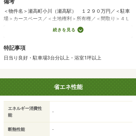
備考
※年月は一番古いリフォーム箇所を表します
＜物件名＞瀬高町小川（瀬高駅） １２９０万円／＜駐車
場＞カースペース／＜土地権利＞所有権／＜間取り＞４Ｌ
ＤＫ／＜リフォーム＞●リフォーム：２０２５年７月完了
続きを見る
（水回り設備交換：キッチン・浴室・トイレ、内装リフォ
ーム：全室）、２０２５年７月完了（その他リフォーム：
特記事項
外壁）※年月は一番古いリフォーム箇所を表します／＜特
徴＞キッチン、浴室、トイレ、リフォーム済です！きれい
日当り良好・駐車場3台分以上・浴室1坪以上
な状態から新生活をスタート、駐車３台以上可・土地１０
０坪以上・システムキッチン・浴室乾燥機・陽当り良好
販売戸数：1戸
省エネ性能
法令等制限：文化財保護法、景観法
エネルギー消費性
-
能
断熱性能
-