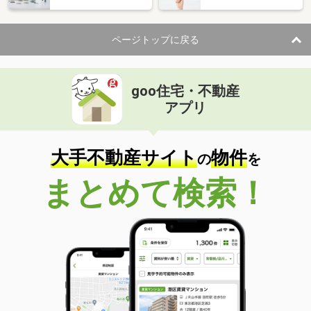
ページトップに戻る
goo住宅・不動産
アプリ
大手不動産サイト
物件
の
を
まとめて検索！