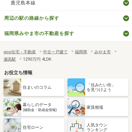
鹿児島本線
周辺の駅の路線から探す
福岡県みやま市の不動産を探す
goo住宅・不動産
中古一戸建て
福岡県
みやま市
瀬高駅
1290万円 4LDK
お役立ち情報
「住みたい街」
住まいのコラム
を見つけよう
暮らしのデータ
家賃相場
(補助金・助成金情報)
人気タウン
住宅ローン
ランキング