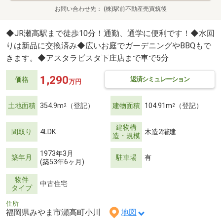
お問い合わせ先
(株)駅前不動産売買筑後
◆JR瀬高駅まで徒歩10分！通勤、通学に便利です！◆水回
りは新品に交換済み◆広いお庭でガーデニングやBBQもで
きます。◆アスタラビスタ下庄店まで車で5分
1,290
返済シミュレーション
価格
万円
土地面積
354.9m
（登記）
建物面積
104.91m
（登記）
2
2
建物構
間取り
4LDK
木造2階建
造・規模
1973年3月
築年月
駐車場
有
(築53年6ヶ月)
物件
中古住宅
タイプ
住所
福岡県みやま市瀬高町小川
地図